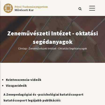
Ugrás
Pécsi Tudományegyetem
a
Művészeti Kar
tartalomra
Zeneművészeti Intézet - oktatási
segédanyagok
Címlap
-
Zeneművészeti Intézet - Oktatási Segédanyagok
Morzsa
Kvintesszencia-videók
Vizsgavideók
A Zenepedagógiai és -pszichológiai kutatócsoport
kutatócsoport legújabb publikációi: