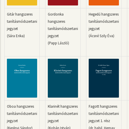
Gitár hangszeres
Gordonka
Hegedű hangszeres
tanításmódszertani
hangszeres
tanításmódszertani
jegyzet
tanításmódszertani
jegyzet
(Sára Erika)
jegyzet
(Ácsné Szily Éva)
(Papp László)
Oboa hangszeres
Klarinét hangszeres
Fagott hangszeres
tanításmódszertani
tanításmódszertani
tanításmódszertani
jegyzet
jegyzet
jegyzet 1. rész
(Kerényi Sándor)
(Kohán István)
(dr. habil. Herpay