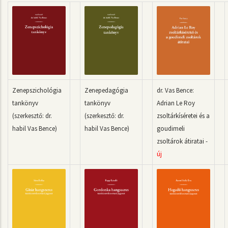
Zenepszichológia
Zenepedagógia
dr. Vas Bence:
tankönyv
tankönyv
Adrian Le Roy
(szerkesztő: dr.
(szerkesztő: dr.
zsoltárkíséretei és a
habil Vas Bence)
habil Vas Bence)
goudimeli
zsoltárok átiratai
-
új