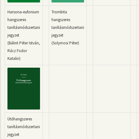
Harsona-eufonium
Trombita
hangszeres
hangszeres
tanításmódszertani
tanításmódszertani
jegyzet
jegyzet
(Bálint Péter István,
(Solymosi Péter)
Rácz Fodor
Katalin)
Ütőhangszeres
tanításmódszertani
jegyzet