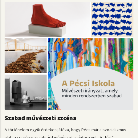
Szabad művészeti szcéna
A történelem egyik érdekes játéka, hogy Pécs már a szocializmus
alatt az európai avantgárd művészeti színtere volt. A „tűrt”