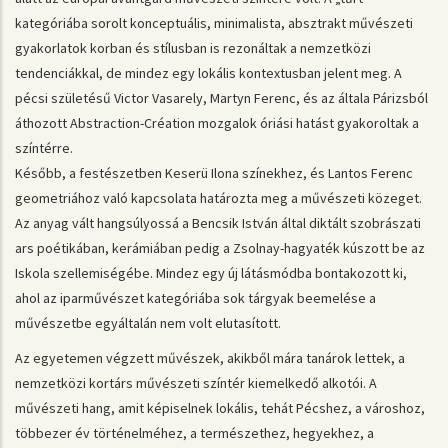
kategóriába sorolt konceptuális, minimalista, absztrakt művészeti
gyakorlatok korban és stílusban is rezonáltak a nemzetközi
tendenciákkal, de mindez egy lokális kontextusban jelent meg. A
pécsi születésű Victor Vasarely, Martyn Ferenc, és az általa Párizsból
áthozott Abstraction-Création mozgalok óriási hatást gyakoroltak a
színtérre.
Később, a festészetben Keserü Ilona színekhez, és Lantos Ferenc
geometriához való kapcsolata határozta meg a művészeti közeget.
Az anyag vált hangsúlyossá a Bencsik István által diktált szobrászati
ars poétikában, kerámiában pedig a Zsolnay-hagyaték kúszott be az
Iskola szellemiségébe. Mindez egy új látásmódba bontakozott ki,
ahol az iparművészet kategóriába sok tárgyak beemelése a
művészetbe egyáltalán nem volt elutasított.
Az egyetemen végzett művészek, akikből mára tanárok lettek, a
nemzetközi kortárs művészeti színtér kiemelkedő alkotói. A
művészeti hang, amit képiselnek lokális, tehát Pécshez, a városhoz,
többezer év történelméhez, a természethez, hegyekhez, a