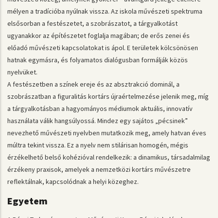
mélyen a tradícióba nyúlnak vissza. Az iskola művészeti spektruma
elsősorban a festészetet, a szobrászatot, a tárgyalkotást
ugyanakkor az építészetet foglalja magában; de erős zenei és
előadó művészeti kapcsolatokat is ápol. E területek kölcsönösen
hatnak egymásra, és folyamatos dialógusban formálják közös
nyelvüket.
A festészetben a színek ereje és az absztrakció dominál, a
szobrászatban a figuralitás kortárs újraértelmezése jelenik meg, míg
a tárgyalkotásban a hagyományos médiumok aktuális, innovatív
használata válik hangsúlyossá. Mindez egy sajátos „pécsinek”
nevezhető művészeti nyelvben mutatkozik meg, amely hatvan éves
múltra tekint vissza. Ez a nyelv nem stilárisan homogén, mégis
érzékelhető belső kohézióval rendelkezik: a dinamikus, társadalmilag
érzékeny praxisok, amelyek a nemzetközi kortárs művészetre
reflektálnak, kapcsolódnak a helyi közeghez.
Egyetem