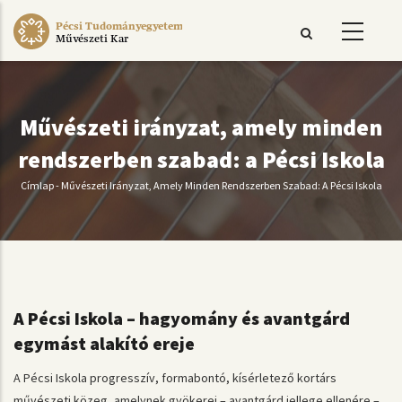
Ugrás
Pécsi Tudományegyetem
a
Művészeti Kar
tartalomra
Művészeti irányzat, amely minden
rendszerben szabad: a Pécsi Iskola
Címlap
-
Művészeti Irányzat, Amely Minden Rendszerben Szabad: A Pécsi Iskola
Morzsa
A Pécsi Iskola – hagyomány és avantgárd
egymást alakító ereje
A Pécsi Iskola progresszív, formabontó, kísérletező kortárs
művészeti közeg, amelynek gyökerei – avantgárd jellege ellenére –