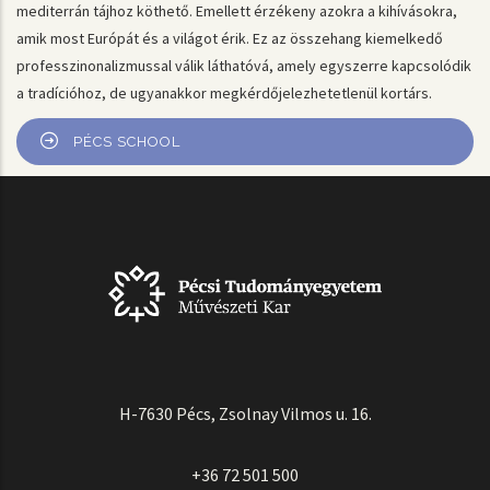
mediterrán tájhoz köthető. Emellett érzékeny azokra a kihívásokra,
amik most Európát és a világot érik. Ez az összehang kiemelkedő
professzinonalizmussal válik láthatóvá, amely egyszerre kapcsolódik
a tradícióhoz, de ugyanakkor megkérdőjelezhetetlenül kortárs.
PÉCS SCHOOL
H-7630 Pécs, Zsolnay Vilmos u. 16.
+36 72 501 500