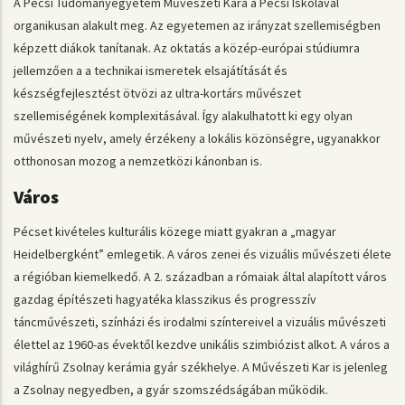
A Pécsi Tudományegyetem Művészeti Kara a Pécsi Iskolával
organikusan alakult meg. Az egyetemen az irányzat szellemiségben
képzett diákok tanítanak. Az oktatás a közép-európai stúdiumra
jellemzően a a technikai ismeretek elsajátítását és
készségfejlesztést ötvözi az ultra-kortárs művészet
szellemiségének komplexitásával. Így alakulhatott ki egy olyan
művészeti nyelv, amely érzékeny a lokális közönségre, ugyanakkor
otthonosan mozog a nemzetközi kánonban is.
Város
Pécset kivételes kulturális közege miatt gyakran a „magyar
Heidelbergként” emlegetik. A város zenei és vizuális művészeti élete
a régióban kiemelkedő. A 2. században a rómaiak által alapított város
gazdag építészeti hagyatéka klasszikus és progresszív
táncművészeti, színházi és irodalmi színtereivel a vizuális művészeti
élettel az 1960-as évektől kezdve unikális szimbiózist alkot. A város a
világhírű Zsolnay kerámia gyár székhelye. A Művészeti Kar is jelenleg
a Zsolnay negyedben, a gyár szomszédságában működik.