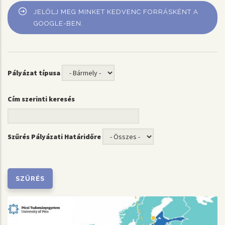
JELÖLJ MEG MINKET KEDVENC FORRÁSKÉNT A
GOOGLE-BEN.
Pályázat típusa
Cím szerinti keresés
Szűrés Pályázati Határidőre