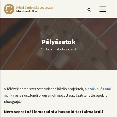
Ugrás
Pécsi Tudományegyetem
a
Művészeti Kar
tartalomra
Pályázatok
Címlap
-
Hírek
-
Pályázatok
Morzsa
A félévek során szerzett tudást a közös projektek, a
szakkollégiumi
munka
és az ösztöndíjprogramok mellett pályázati lehetőségek is
támogatják.
Nem szeretnél lemaradni a hasonló tartalmakról?