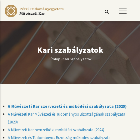
Ugrás
Pécsi Tudományegyetem
a
Művészeti Kar
tartalomra
Kari szabályzatok
Címlap
-
Kari Szabályzatok
Morzsa
A Művészeti Kar szervezeti és működési szabályzata (2025)
A Művészeti Kar Művészeti és Tudományos Bizottságának szabályzata
(2020)
A Művészeti Kar nemzetközi mobilitási szabályzata (2024)
A Művészeti és Tudományos Bizottság működési szabályzata