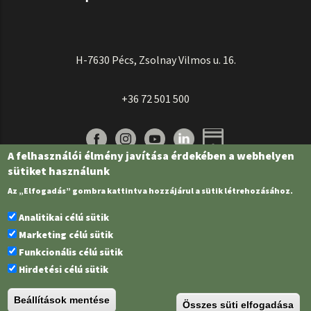
H-7630 Pécs, Zsolnay Vilmos u. 16.
+36 72 501 500
A felhasználói élmény javítása érdekében a webhelyen
sütiket használunk
Az „Elfogadás” gombra kattintva hozzájárul a sütik létrehozásához.
Analitikai célú sütik
Marketing célú sütik
Funkcionális célú sütik
Pécsi Tudományegyetem | Kancellária |
Informatikai és Innovációs Igazgatóság
Hirdetési célú sütik
| Portál csoport - 2022.
Beállítások mentése
Összes süti elfogadása
PTE Login