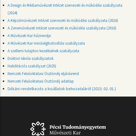
A Design és Médiaművészet Intézet szervezeti és működési szabályzata
(2024)
A Képzőművészeti Intézet szervezeti és működési szabályzata (2016)
A Zeneművészeti Intézet szervezeti és működési szabályzata (2016)
A Művészeti Kar h
ázirendje
A Művészeti Kar minőségbiztosítási szabályzata
A szellemi tulajdon kezelésének szabályzata
Doktori Iskola szabályzatok
Habilitációs
s
zabályzat (2025)
Nemzeti Felsőoktatasi Ösztöndij eljárásrend
Nemzeti Felsőoktatasi Ösztöndij adatlap
Dékáni rendelkezés a kisállatok behozataláról
(2023. 02. 01.)