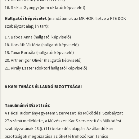
16. Sziklai Gyöngyi (nem oktatói képviselet)
Hallgatói képviselet
(mandátumuk az MK HÖK illetve a PTE DOK
szabályzat alapján tart):
17. Babos Anna (hallgatói képviselő)
18. Horváth Viktória (hallgatói képviselő)
19. Tanai Borbála (hallgatói képviselő)
20. Artner Igor Olivér (hallgatói képviselő)
21. Király Eszter (doktori hallgatói képviselő)
A KARI TANÁCS ÁLLANDÓ BIZOTTSÁGAI
Tanulmányi Bizottság
A Pécsi Tudományegyetem Szervezeti és Működési Szabályzat
27.számú melléklete, a Művészeti Kar Szervezeti és Működési
szabályzatának 28.§. (11) bekezdés alapján. Az állandó kari
bizottságok megbízatása az őket létrehozó Kari Tanács