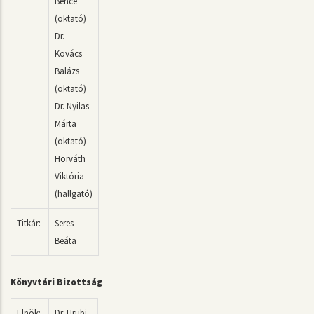
Bence
(oktató)
Dr.
Kovács
Balázs
(oktató)
Dr. Nyilas
Márta
(oktató)
Horváth
Viktória
(hallgató)
Titkár:
Seres
Beáta
Könyvtári Bizottság
Elnök:
Dr. Hrubi