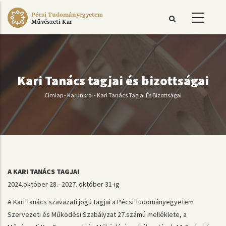
Ugrás
Pécsi Tudományegyetem
a
Művészeti Kar
tartalomra
Kari Tanács tagjai és bizottságai
Címlap
-
Karunkról
-
Kari Tanács Tagjai És Bizottságai
Morzsa
A KARI TANÁCS TAGJAI
2024.október 28.- 2027. október 31-ig
A Kari Tanács szavazati jogú tagjai a Pécsi Tudományegyetem
Szervezeti és Működési Szabályzat 27.számú melléklete, a