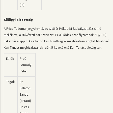
(DI)
Külügyi Bizottság
A Pécsi Tudományegyetem Szervezeti és Működési Szabályzat 27.számú
melléklete, a Művészeti Kar Szervezeti és Működési szabályzatának 28.§. (11)
bekezdés alapján. Az állandó kari bizottságok megbízatása az őket létrehozó
Kari Tanács megbízatásának lejártát követő első Kari Tanács üléséig tart.
Elnök:
Prof.
Somody
Péter
Tagok:
Dr.
Balatoni
Sándor
(oktató)
D
r. Vas