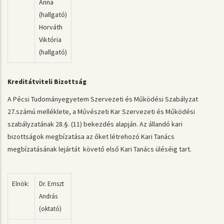
Anna
(hallgató)
Horváth
Viktória
(hallgató)
Kreditátviteli Bizottság
A Pécsi Tudományegyetem Szervezeti és Működési Szabályzat
27.számú melléklete, a Művészeti Kar Szervezeti és Működési
szabályzatának 28.§. (11) bekezdés alapján. Az állandó kari
bizottságok megbízatása az őket létrehozó Kari Tanács
megbízatásának lejártát követő első Kari Tanács üléséig tart.
Elnök:
Dr. Ernszt
András
(oktató)