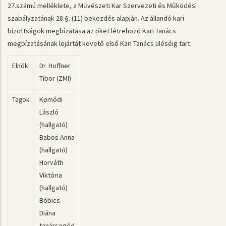
27.számú melléklete, a Művészeti Kar Szervezeti és Működési
szabályzatának 28.§. (11) bekezdés alapján. Az állandó kari
bizottságok megbízatása az őket létrehozó Kari Tanács
megbízatásának lejártát követő első Kari Tanács üléséig tart.
Elnök:
Dr. Hoffner
Tibor (ZMI)
Komódi
Tagok:
László
(hallgató)
Babos Anna
(hallgató)
Horváth
Viktória
(hallgató)
Bóbics
Diána
tanársegéd