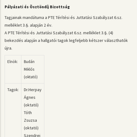
Pályázati és Ösztöndíj Bizottság
Tagjainak mandátuma a PTE Térítési és Juttatási Szabályzat 6.sz.
melléklet 3.§. alapján 2 év.
A PTE Térítési és Juttatási Szabályzat 6.sz. melléklet 3.§. (4)
bekezdés alapján a hallgatói tagok legfeljebb kétszer választhatók
újra.
Elnök:
Budán
Miklós
(oktató)
Dr.Herpay
Tagok:
Ágnes
(oktató)
Tóth
Zsuzsa
(oktató)
Szendrei