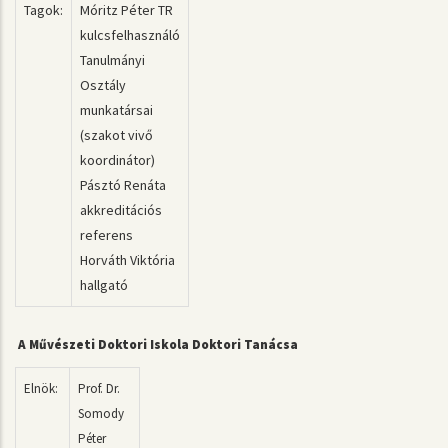
Tagok:
Móritz Péter TR
kulcsfelhasználó
Tanulmányi
Osztály
munkatársai
(szakot vivő
koordinátor)
Pásztó Renáta
akkreditációs
referens
Horváth Viktória
hallgató
A Művészeti Doktori Iskola Doktori Tanácsa
Elnök:
Prof. Dr.
Somody
Péter