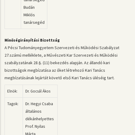
Budán
Miklós
tanársegéd
Minőségirányítási Bizottság
A Pécsi Tudományegyetem Szervezeti és Működési Szabályzat
27.számú melléklete, a Művészeti Kar Szervezeti és Működési
szabályzatának 28.§. (11) bekezdés alapján. Az állandó kari
bizottságok megbízatása az őket létrehozó Kari Tanács
megbízatásának lejártát követő első Kari Tanács üléséig tart.
Elnök:
Dr. Gocsál Ákos
Dr. Hegyi Csaba
Tagok:
általános
dékánhelyettes
Prof. Nyilas
Márta