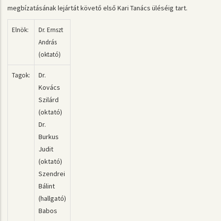
megbízatásának lejártát követő első Kari Tanács üléséig tart.
Elnök:
Dr. Ernszt
András
(oktató)
Dr.
Tagok:
Kovács
Szilárd
(oktató)
Dr.
Burkus
Judit
(oktató)
Szendrei
Bálint
(hallgató)
Babos