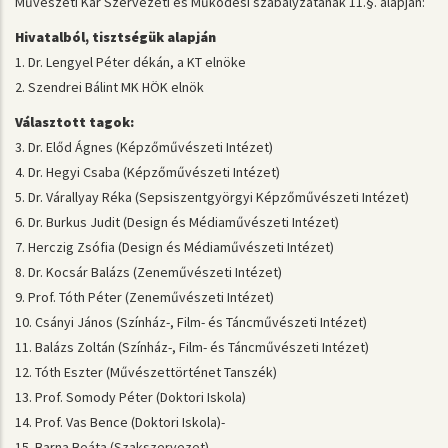
Művészeti Kar Szervezeti és Működési szabályzatának 11.§. alapján:
Hivatalból, tisztségük alapján
1. Dr. Lengyel Péter dékán, a KT elnöke
2. Szendrei Bálint MK HÖK elnök
Választott tagok:
3. Dr. Előd Ágnes (Képzőművészeti Intézet)
4. Dr. Hegyi Csaba (Képzőművészeti Intézet)
5. Dr. Várallyay Réka (Sepsiszentgyörgyi Képzőművészeti Intézet)
6. Dr. Burkus Judit (Design és Médiaművészeti Intézet)
7. Herczig Zsófia (Design és Médiaművészeti Intézet)
8. Dr. Kocsár Balázs (Zeneművészeti Intézet)
9. Prof. Tóth Péter (Zeneművészeti Intézet)
10. Csányi János (Színház-, Film- és Táncművészeti Intézet)
11. Balázs Zoltán (Színház-, Film- és Táncművészeti Intézet)
12. Tóth Eszter (Művészettörténet Tanszék)
13. Prof. Somody Péter (Doktori Iskola)
14. Prof. Vas Bence (Doktori Iskola)-
15. Barna Beáta (Szakszervezet)