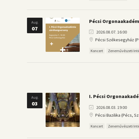
Pécsi Orgonaakadém
Aug.
07
2026.08.07. 16:00
Pécsi Székesegyház (Péc
Koncert
Zeneművészeti Int
I. Pécsi Orgonaakad
Aug.
03
2026.08.03. 19:00
Pécsi Bazilika (Pécs, Sze
Koncert
Zeneművészeti Int