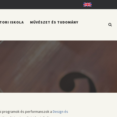
English
TORI ISKOLA
MŰVÉSZET ÉS TUDOMÁNY
ai programok és performanszok a
Design és