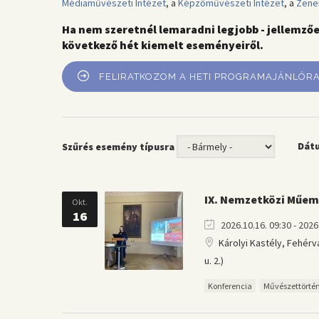
Médiaművészeti Intézet
, a
Képzőművészeti Intézet
, a
Zene
Ha nem szeretnél lemaradni legjobb - jellemző
következő hét kiemelt eseményeiről.
FELIRATKOZOM A HETI PROGRAMAJÁNLÓR
Dát
Szűrés esemény típusra
IX. Nemzetközi Műem
Okt.
16
2026.10.16. 09:30 - 2026.
Károlyi Kastély, Fehérv
u. 2.)
Konferencia
Művészettörté