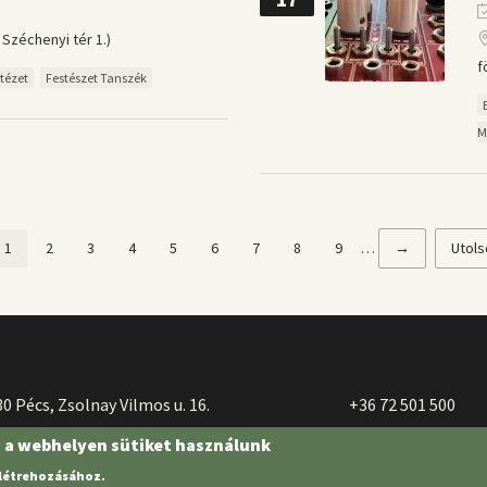
Széchenyi tér 1.)
f
tézet
Festészet Tanszék
M
Jelenlegi
1
Page
2
Page
3
Page
4
Page
5
Page
6
Page
7
Page
8
Page
9
…
Következő
→
Utols
Utols
oldal
oldal
oldal
0 Pécs, Zsolnay Vilmos u. 16.
+36 72 501 500
n a webhelyen sütiket használunk
 létrehozásához.