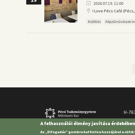
2026.07.19. 11:00
I Love Pécs Café (Pécs, 
Kiállítás
Képzőművészeti In
Oldalszámozás
H-763
A felhasználói élmény javítása érdekébe
Az „Elfogadás” gombra kattintva hozzájárul a sütik