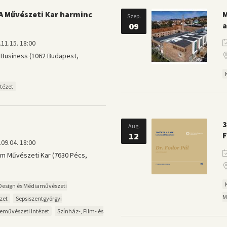
. A Művészeti Kar harminc
M
Szep.
09
a
11.15. 18:00
 Business (1062 Budapest,
tézet
3
Aug.
12
F
09.04. 18:00
 Művészeti Kar (7630 Pécs,
Design és Médiaművészeti
M
zet
Sepsiszentgyörgyi
eművészeti Intézet
Színház-, Film- és