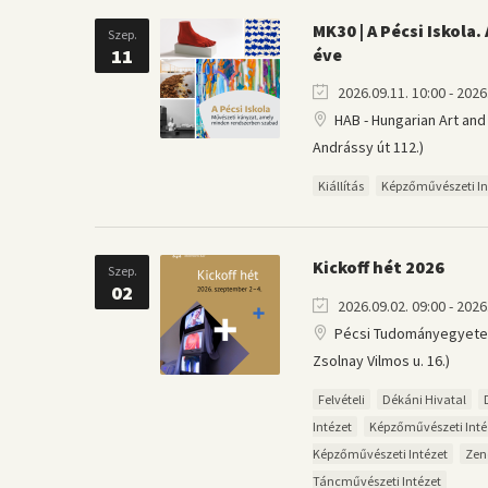
MK30 | A Pécsi Iskola
Szep.
11
éve
2026.09.11. 10:00 - 2026.
HAB - Hungarian Art and
Andrássy út 112.)
Kiállítás
Képzőművészeti In
Kickoff hét 2026
Szep.
02
2026.09.02. 09:00 - 2026.
Pécsi Tudományegyetem
Zsolnay Vilmos u. 16.)
Felvételi
Dékáni Hivatal
Intézet
Képzőművészeti Inté
Képzőművészeti Intézet
Zen
Táncművészeti Intézet