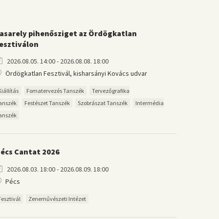
asarely pihenősziget az Ördögkatlan
esztiválon
2026.08.05. 14:00 - 2026.08.08. 18:00
Ördögkatlan Fesztivál, kisharsányi Kovács udvar
Kiállítás
Fomatervezés Tanszék
Tervezőgrafika
anszék
Festészet Tanszék
Szobrászat Tanszék
Intermédia
anszék
écs Cantat 2026
2026.08.03. 18:00 - 2026.08.09. 18:00
Pécs
Fesztivál
Zeneművészeti Intézet