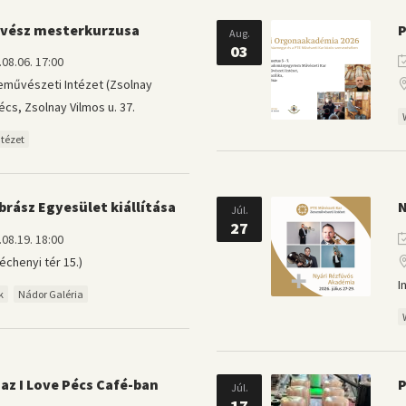
űvész mesterkurzusa
P
Aug.
03
08.06. 17:00
művészeti Intézet (Zsolnay
cs, Zsolnay Vilmos u. 37.
tézet
obrász Egyesület kiállítása
N
Júl.
27
08.19. 18:00
chenyi tér 15.)
I
k
Nádor Galéria
 az I Love Pécs Café-ban
P
Júl.
17