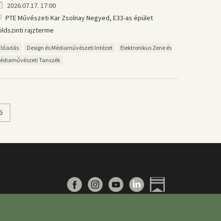
2026.07.17. 17:00
PTE Művészeti Kar Zsolnay Negyed, E33-as épület
öldszinti rajzterme
Előadás
Design és Médiaművészeti Intézet
Elektronikus Zene és
édiaművészeti Tanszék
ó
ó