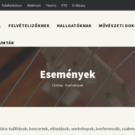
Telefonkönyv
Webmail
Teams
PTE
E-library
L
FELVÉTELIZŐKNEK
HALLGATÓKNAK
MŰVÉSZETI DOK
UMTÁR
Események
Címlap
-
Események
Morzsa
a: kiállítások, koncertek, előadások, workshopok, konferenciák, szakm