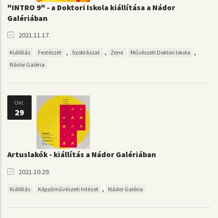
"INTRO 9" - a Doktori Iskola kiállítása a Nádor
Galériában
2021.11.17.
,
,
,
Kiállítás
Festészet
Szobrászat
Zene
Művészeti Doktori Iskola
Nádor Galéria
Okt.
29
Artuslakók - kiállítás a Nádor Galériában
2021.10.29.
,
Kiállítás
Képzőművészeti Intézet
Nádor Galéria