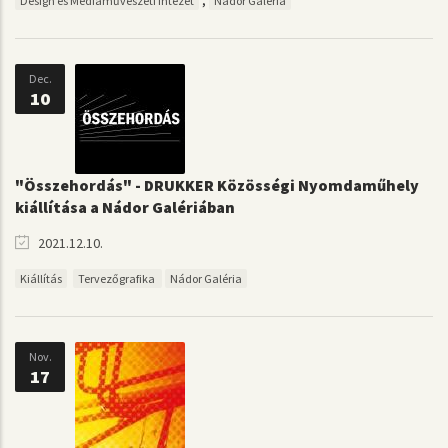
,
Design és Médiaművészeti Intézet
Nádor Galéria
Dec.
10
"Összehordás" - DRUKKER Közösségi Nyomdaműhely
kiállítása a Nádor Galériában
2021.12.10.
Kiállítás
Tervezőgrafika
Nádor Galéria
Nov.
17