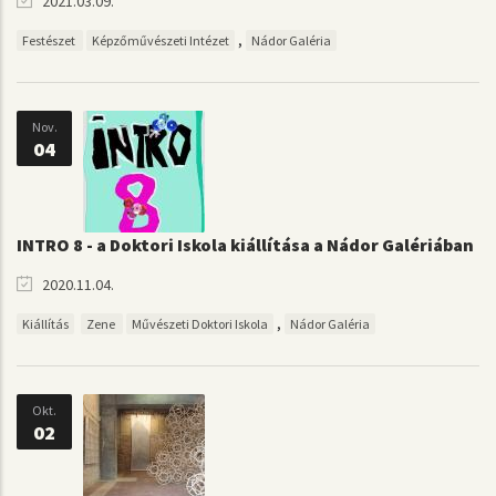
2021.03.09.
,
Festészet
Képzőművészeti Intézet
Nádor Galéria
Nov.
04
INTRO 8 - a Doktori Iskola kiállítása a Nádor Galériában
2020.11.04.
,
Kiállítás
Zene
Művészeti Doktori Iskola
Nádor Galéria
Okt.
02