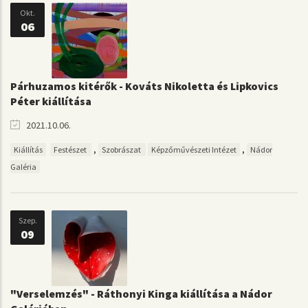
Okt.
06
Párhuzamos kitérők - Kováts Nikoletta és Lipkovics
Péter kiállítása
2021.10.06.
,
,
Kiállítás
Festészet
Szobrászat
Képzőművészeti Intézet
Nádor
Galéria
Szep.
09
"Verselemzés" - Ráthonyi Kinga kiállítása a Nádor