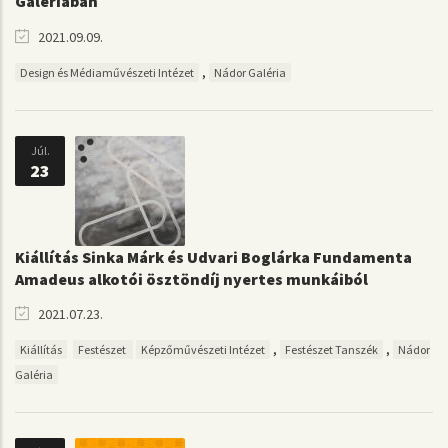
Galériában
2021.09.09.
,
Design és Médiaművészeti Intézet
Nádor Galéria
Júl.
23
Kiállítás Sinka Márk és Udvari Boglárka Fundamenta
Amadeus alkotói ösztöndíj nyertes munkáiból
2021.07.23.
,
,
Kiállítás
Festészet
Képzőművészeti Intézet
Festészet Tanszék
Nádor
Galéria