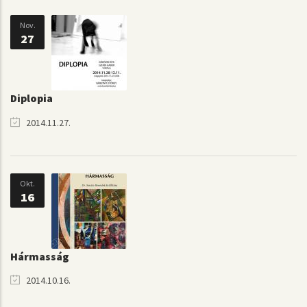
Nov.
27
Diplopia
2014.11.27.
Okt.
16
Hármasság
2014.10.16.