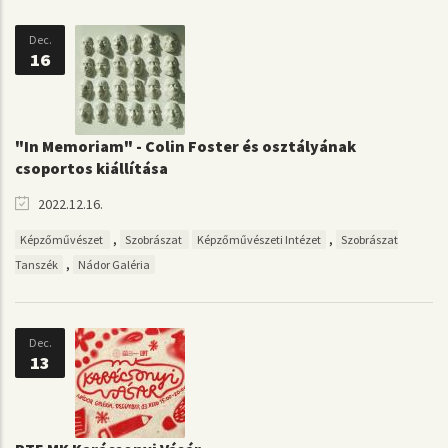
Dec.
16
"In Memoriam" - Colin Foster és osztályának
csoportos kiállítása
2022.12.16.
,
,
Képzőművészet
Szobrászat
Képzőművészeti Intézet
Szobrászat
,
Tanszék
Nádor Galéria
Dec.
13