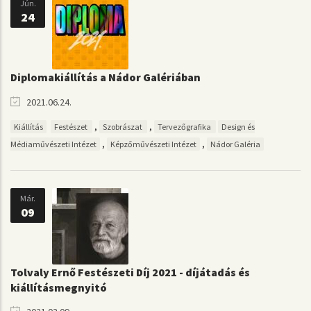
Jún.
24
Diplomakiállítás a Nádor Galériában
2021.06.24.
,
,
Kiállítás
Festészet
Szobrászat
Tervezőgrafika
Design és
,
,
Médiaművészeti Intézet
Képzőművészeti Intézet
Nádor Galéria
Már.
09
Tolvaly Ernő Festészeti Díj 2021 - díjátadás és
kiállításmegnyitó