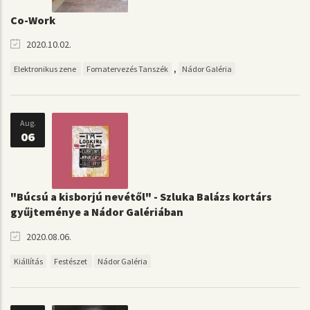
Co-Work
2020.10.02.
,
Elektronikus zene
Fomatervezés Tanszék
Nádor Galéria
Aug.
06
"Búcsú a kisborjú nevétől" - Szluka Balázs kortárs
gyűjteménye a Nádor Galériában
2020.08.06.
Kiállítás
Festészet
Nádor Galéria