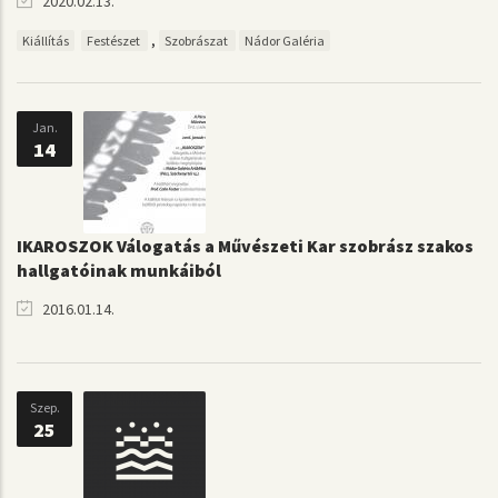
2020.02.13.
,
Kiállítás
Festészet
Szobrászat
Nádor Galéria
Jan.
14
IKAROSZOK Válogatás a Művészeti Kar szobrász szakos
hallgatóinak munkáiból
2016.01.14.
Szep.
25