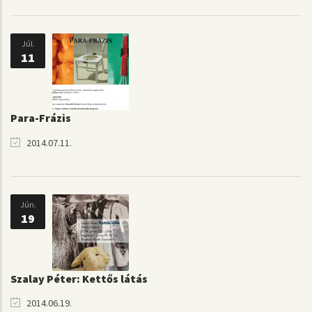
Júl.
11
Para-Frázis
2014.07.11.
Jún.
19
Szalay Péter: Kettős látás
2014.06.19.