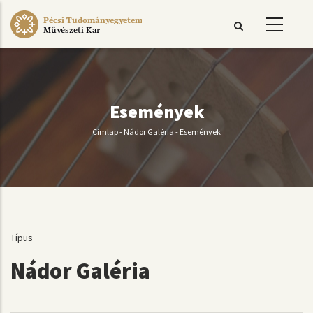
Ugrás
Pécsi Tudományegyetem
a
Művészeti Kar
tartalomra
Események
Címlap
-
Nádor Galéria
-
Események
Morzsa
Típus
Nádor Galéria