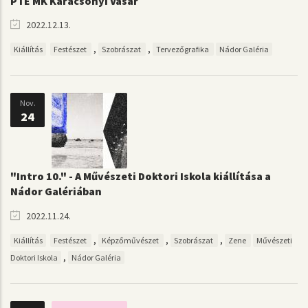
PTE MK Karácsonyi Vásár
2022.12.13.
,
,
Kiállítás
Festészet
Szobrászat
Tervezőgrafika
Nádor Galéria
Nov.
24
"Intro 10." - A Művészeti Doktori Iskola kiállítása a
Nádor Galériában
2022.11.24.
,
,
,
Kiállítás
Festészet
Képzőművészet
Szobrászat
Zene
Művészeti
,
Doktori Iskola
Nádor Galéria