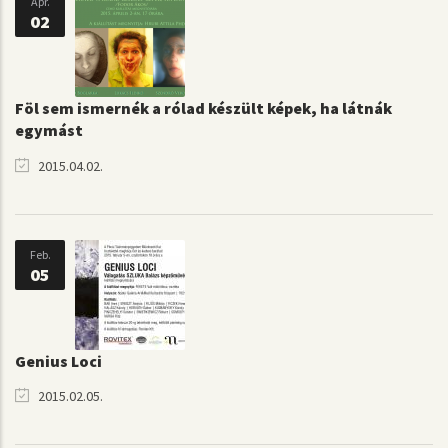
Ápr.
02
Föl sem ismernék a rólad készült képek, ha látnák
egymást
2015.04.02.
Feb.
05
Genius Loci
2015.02.05.