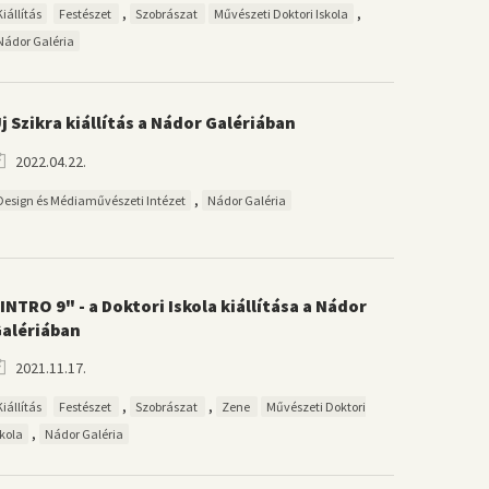
,
,
Kiállítás
Festészet
Szobrászat
Művészeti Doktori Iskola
Nádor Galéria
j Szikra kiállítás a Nádor Galériában
2022.04.22.
,
Design és Médiaművészeti Intézet
Nádor Galéria
INTRO 9" - a Doktori Iskola kiállítása a Nádor
alériában
2021.11.17.
,
,
Kiállítás
Festészet
Szobrászat
Zene
Művészeti Doktori
,
skola
Nádor Galéria