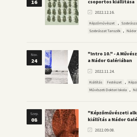
16
csoportos kiállítása
2022.12.16.
,
Képzőművészet
Szobrász
,
Szobrászat Tanszék
Nádor 
"Intro 10." - A Művész
Nov.
24
a Nádor Galériában
2022.11.24.
,
Kiállítás
Festészet
Képz
,
Művészeti Doktori Iskola
Ná
"Képzőművészeti alk
Szep.
08
kiállítás a Nádor Gal
2022.09.08.