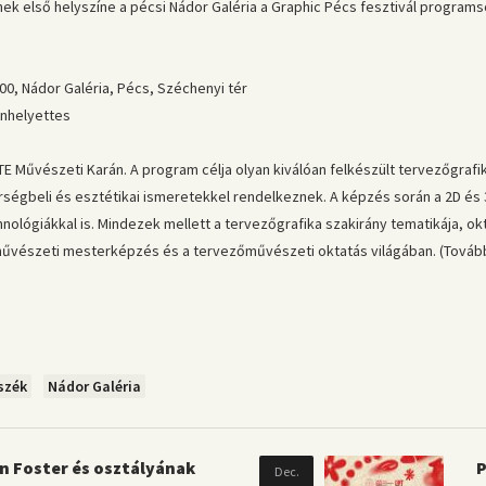
ynek első helyszíne a pécsi Nádor Galéria a Graphic Pécs fesztivál programs
00, Nádor Galéria, Pécs, Széchenyi tér
ánhelyettes
E Művészeti Karán. A program célja olyan kiválóan felkészült tervezőgra
ségbeli és esztétikai ismeretekkel rendelkeznek. A képzés során a 2D és 3D
ológiákkal is. Mindezek mellett a tervezőgrafika szakirány tematikája, ok
művészeti mesterképzés és a tervezőművészeti oktatás világában. (Tovább
szék
Nádor Galéria
n Foster és osztályának
P
Dec.