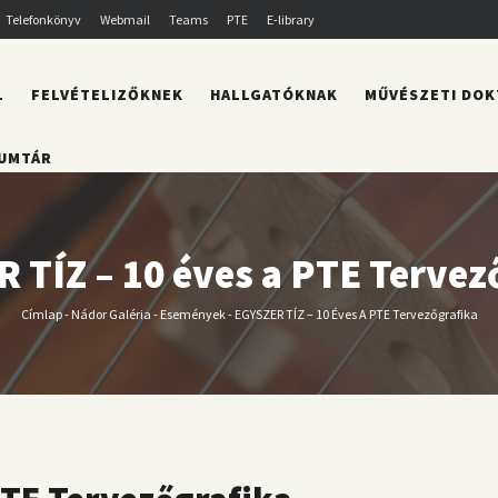
Telefonkönyv
Webmail
Teams
PTE
E-library
L
FELVÉTELIZŐKNEK
HALLGATÓKNAK
MŰVÉSZETI DOK
UMTÁR
 TÍZ – 10 éves a PTE Tervez
Címlap
-
Nádor Galéria
-
Események
-
EGYSZER TÍZ – 10 Éves A PTE Tervezőgrafika
Morzsa