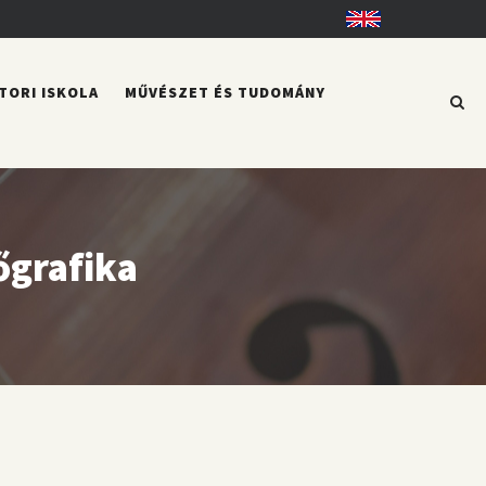
English
TORI ISKOLA
MŰVÉSZET ÉS TUDOMÁNY
őgrafika