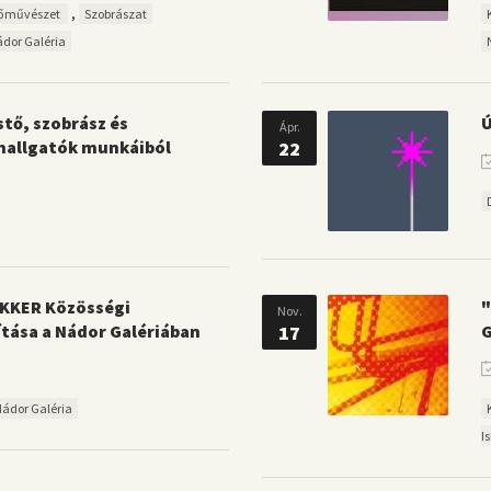
,
őművészet
Szobrászat
dor Galéria
stő, szobrász és
Ú
Ápr.
 hallgatók munkáiból
22
UKKER Közösségi
"
Nov.
tása a Nádor Galériában
17
G
ádor Galéria
I