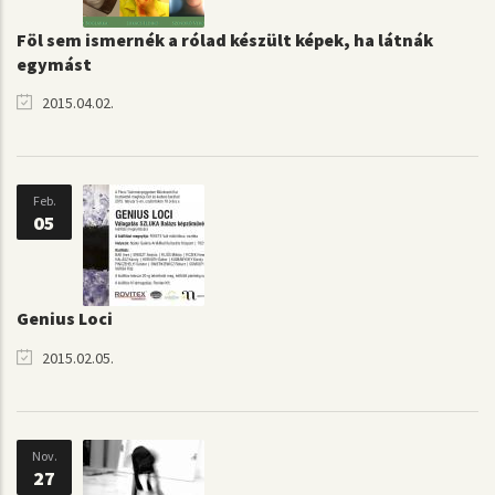
Föl sem ismernék a rólad készült képek, ha látnák
egymást
2015.04.02.
Feb.
05
Genius Loci
2015.02.05.
Nov.
27