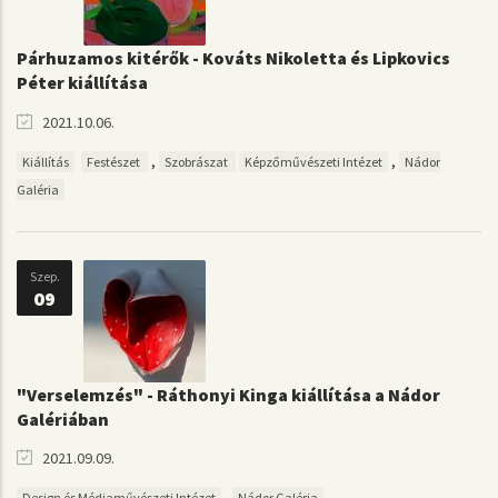
Párhuzamos kitérők - Kováts Nikoletta és Lipkovics
Péter kiállítása
2021.10.06.
,
,
Kiállítás
Festészet
Szobrászat
Képzőművészeti Intézet
Nádor
Galéria
Szep.
09
"Verselemzés" - Ráthonyi Kinga kiállítása a Nádor
Galériában
2021.09.09.
,
Design és Médiaművészeti Intézet
Nádor Galéria