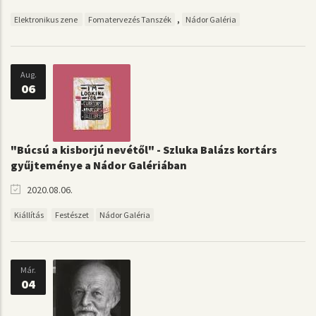
,
Elektronikus zene
Fomatervezés Tanszék
Nádor Galéria
Aug.
06
"Búcsú a kisborjú nevétől" - Szluka Balázs kortárs
gyűjteménye a Nádor Galériában
2020.08.06.
Kiállítás
Festészet
Nádor Galéria
Már.
04