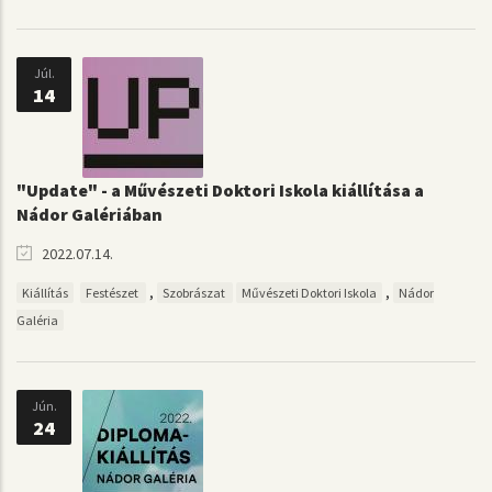
Júl.
14
"Update" - a Művészeti Doktori Iskola kiállítása a
Nádor Galériában
2022.07.14.
,
,
Kiállítás
Festészet
Szobrászat
Művészeti Doktori Iskola
Nádor
Galéria
Jún.
24