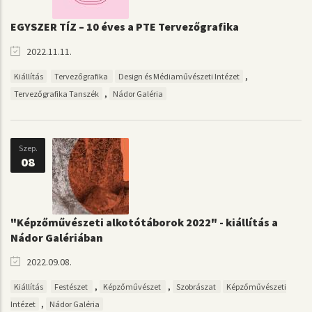
EGYSZER TÍZ – 10 éves a PTE Tervezőgrafika
2022.11.11.
,
Kiállítás
Tervezőgrafika
Design és Médiaművészeti Intézet
,
Tervezőgrafika Tanszék
Nádor Galéria
Szep.
08
"Képzőművészeti alkotótáborok 2022" - kiállítás a
Nádor Galériában
2022.09.08.
,
,
Kiállítás
Festészet
Képzőművészet
Szobrászat
Képzőművészeti
,
Intézet
Nádor Galéria