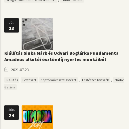
Júl.
23
Kiállítás Sinka Márk és Udvari Boglárka Fundamenta
Amadeus alkotói ösztöndíj nyertes munkáiból
2021.07.23.
,
,
Kiállítás
Festészet
Képzőművészeti Intézet
Festészet Tanszék
Nádor
Galéria
Jún.
24