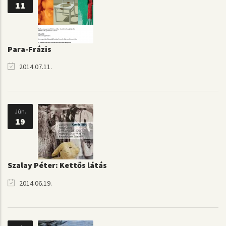
11
Para-Frázis
2014.07.11.
Jún.
19
Szalay Péter: Kettős látás
2014.06.19.