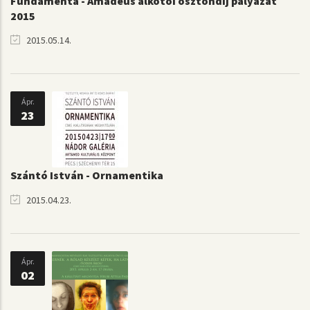
Fundamenta - Amadeus alkotói ösztöndíj pályázat
2015
2015.05.14.
Ápr.
23
Szántó István - Ornamentika
2015.04.23.
Ápr.
02