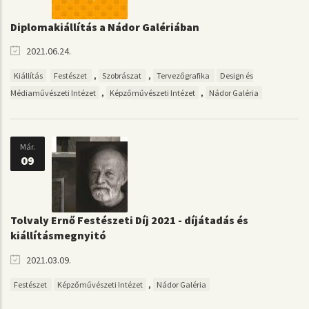
Diplomakiállítás a Nádor Galériában
2021.06.24.
,
,
Kiállítás
Festészet
Szobrászat
Tervezőgrafika
Design és
,
,
Médiaművészeti Intézet
Képzőművészeti Intézet
Nádor Galéria
Már.
09
Tolvaly Ernő Festészeti Díj 2021 - díjátadás és
kiállításmegnyitó
2021.03.09.
,
Festészet
Képzőművészeti Intézet
Nádor Galéria