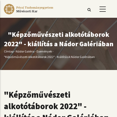
Ugrás
Pécsi Tudományegyetem
a
Művészeti Kar
tartalomra
"Képzőművészeti alkotótáborok
2022" - kiállítás a Nádor Galériában
Címlap
-
Nádor Galéria
-
Események
-
Morzsa
"Képzőművészeti Alkotótáborok 2022" - Kiállítás A Nádor Galériában
"Képzőművészeti
alkotótáborok 2022" -