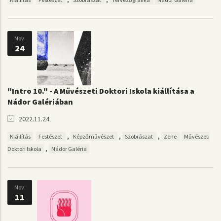
Nov.
24
"Intro 10." - A Művészeti Doktori Iskola kiállítása a
Nádor Galériában
2022.11.24.
,
,
,
Kiállítás
Festészet
Képzőművészet
Szobrászat
Zene
Művészeti
,
Doktori Iskola
Nádor Galéria
Nov.
11