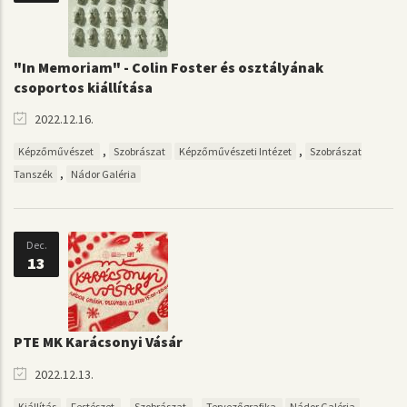
"In Memoriam" - Colin Foster és osztályának
csoportos kiállítása
2022.12.16.
,
,
Képzőművészet
Szobrászat
Képzőművészeti Intézet
Szobrászat
,
Tanszék
Nádor Galéria
Dec.
13
PTE MK Karácsonyi Vásár
2022.12.13.
,
,
Kiállítás
Festészet
Szobrászat
Tervezőgrafika
Nádor Galéria