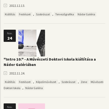
2022.12.13.
,
,
Kiállítás
Festészet
Szobrászat
Tervezőgrafika
Nádor Galéria
Nov.
24
"Intro 10." - A Művészeti Doktori Iskola kiállítása a
Nádor Galériában
2022.11.24.
,
,
,
Kiállítás
Festészet
Képzőművészet
Szobrászat
Zene
Művészeti
,
Doktori Iskola
Nádor Galéria
Nov.