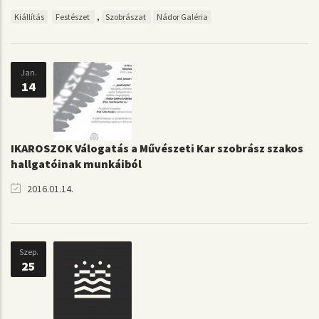
,
Kiállítás
Festészet
Szobrászat
Nádor Galéria
Jan.
14
IKAROSZOK Válogatás a Művészeti Kar szobrász szakos
hallgatóinak munkáiból
2016.01.14.
Szep.
25