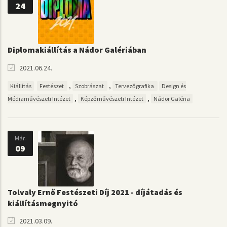
24
Diplomakiállítás a Nádor Galériában
2021.06.24.
,
,
Kiállítás
Festészet
Szobrászat
Tervezőgrafika
Design és
,
,
Médiaművészeti Intézet
Képzőművészeti Intézet
Nádor Galéria
Már.
09
Tolvaly Ernő Festészeti Díj 2021 - díjátadás és
kiállításmegnyitó
2021.03.09.