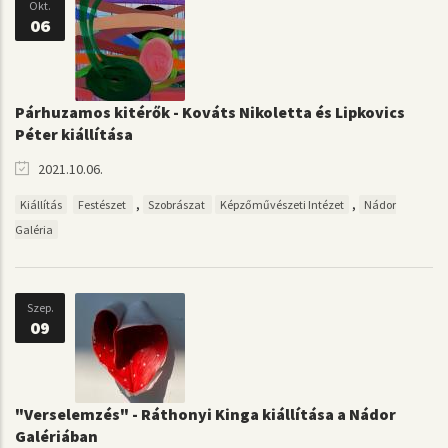
Okt.
06
Párhuzamos kitérők - Kováts Nikoletta és Lipkovics
Péter kiállítása
2021.10.06.
,
,
Kiállítás
Festészet
Szobrászat
Képzőművészeti Intézet
Nádor
Galéria
Szep.
09
"Verselemzés" - Ráthonyi Kinga kiállítása a Nádor
Galériában