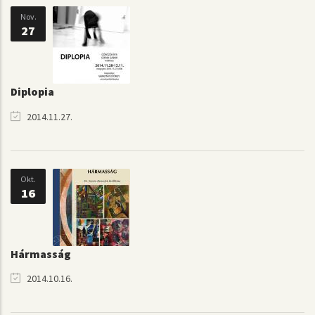
Nov.
27
Diplopia
2014.11.27.
Okt.
16
Hármasság
2014.10.16.