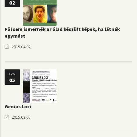
02
Föl sem ismernék a rólad készült képek, ha látnák
egymást
2015.04.02.
Feb.
05
Genius Loci
2015.02.05.