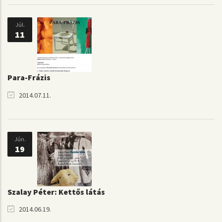
Júl.
11
Para-Frázis
2014.07.11.
Jún.
19
Szalay Péter: Kettős látás
2014.06.19.