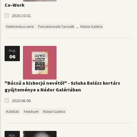
Co-Work
2020.10.02.
,
Elektronikus zene
Fomatervezés Tanszék
Nádor Galéria
Aug.
06
"Búcsú a kisborjú nevétől" - Szluka Balázs kortárs
gyűjteménye a Nádor Galériában
2020.08.06.
Kiállítás
Festészet
Nádor Galéria
Már.