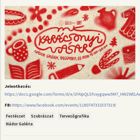
Jelentkezés:
https://docs.google.com/forms/d/e/1FAIpQLSfvxygqww5M7_HWZWELAe
FB:
https://www.facebook.com/events/1180747332537319/
Festészet
Szobrászat
Tervezőgrafika
Nádor Galéria