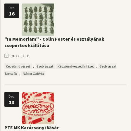
Dec.
16
"In Memoriam" - Colin Foster és osztályának
csoportos kiállítása
2022.12.16.
,
,
Képzőművészet
Szobrászat
Képzőművészeti Intézet
Szobrászat
,
Tanszék
Nádor Galéria
Dec.
13
PTE MK Karácsonyi Vásár