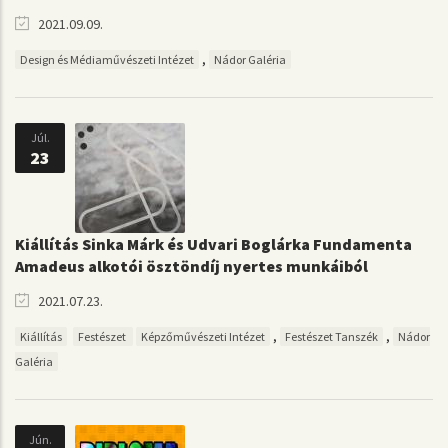
2021.09.09.
,
Design és Médiaművészeti Intézet
Nádor Galéria
Júl.
23
Kiállítás Sinka Márk és Udvari Boglárka Fundamenta
Amadeus alkotói ösztöndíj nyertes munkáiból
2021.07.23.
,
,
Kiállítás
Festészet
Képzőművészeti Intézet
Festészet Tanszék
Nádor
Galéria
Jún.