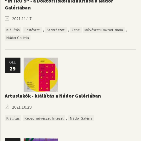
"INTRO 9" - a Doktori Iskola kiállítása a Nádor
Galériában
2021.11.17.
,
,
,
Kiállítás
Festészet
Szobrászat
Zene
Művészeti Doktori Iskola
Nádor Galéria
Okt.
29
Artuslakók - kiállítás a Nádor Galériában
2021.10.29.
,
Kiállítás
Képzőművészeti Intézet
Nádor Galéria