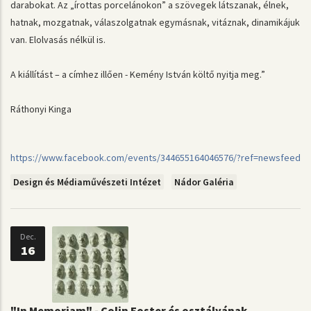
darabokat. Az „írottas porcelánokon” a szövegek látszanak, élnek,
hatnak, mozgatnak, válaszolgatnak egymásnak, vitáznak, dinamikájuk
van. Elolvasás nélkül is.
A kiállítást – a címhez illően - Kemény István költő nyitja meg.”
Ráthonyi Kinga
https://www.facebook.com/events/344655164046576/?ref=newsfeed
Design és Médiaművészeti Intézet
Nádor Galéria
Dec.
16
"In Memoriam" - Colin Foster és osztályának