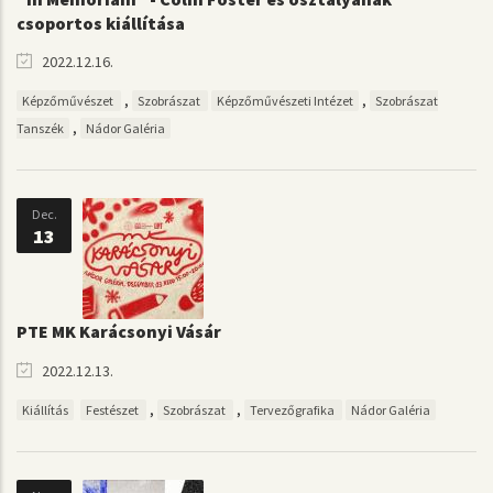
csoportos kiállítása
2022.12.16.
,
,
Képzőművészet
Szobrászat
Képzőművészeti Intézet
Szobrászat
,
Tanszék
Nádor Galéria
Dec.
13
PTE MK Karácsonyi Vásár
2022.12.13.
,
,
Kiállítás
Festészet
Szobrászat
Tervezőgrafika
Nádor Galéria