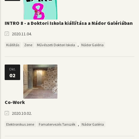
INTRO 8 - a Doktori Iskola kiállítása a Nádor Galériában
2020.11.04.
,
Kiállítás
Zene
Művészeti Doktori Iskola
Nádor Galéria
Okt.
02
Co-Work
2020.10.02.
,
Elektronikus zene
Fomatervezés Tanszék
Nádor Galéria