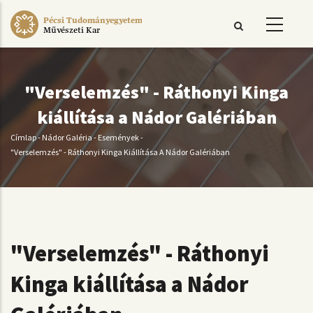
Ugrás
Pécsi Tudományegyetem
a
Művészeti Kar
tartalomra
"Verselemzés" - Ráthonyi Kinga
kiállítása a Nádor Galériában
Címlap
-
Nádor Galéria
-
Események
-
Morzsa
"Verselemzés" - Ráthonyi Kinga Kiállítása A Nádor Galériában
"Verselemzés" - Ráthonyi
Kinga kiállítása a Nádor