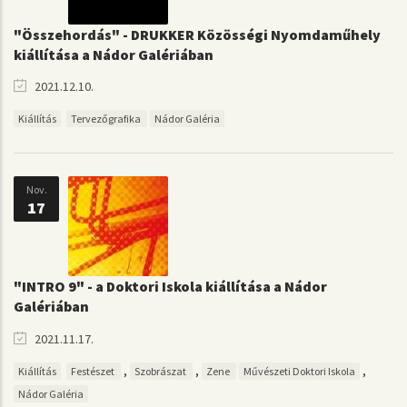
"Összehordás" - DRUKKER Közösségi Nyomdaműhely
kiállítása a Nádor Galériában
2021.12.10.
Kiállítás
Tervezőgrafika
Nádor Galéria
Nov.
17
"INTRO 9" - a Doktori Iskola kiállítása a Nádor
Galériában
2021.11.17.
,
,
,
Kiállítás
Festészet
Szobrászat
Zene
Művészeti Doktori Iskola
Nádor Galéria