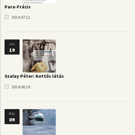
Para-Frázis
2014.07.11.
Jún.
19
Szalay Péter: Kettős látás
2014.06.19.
Máj.
09