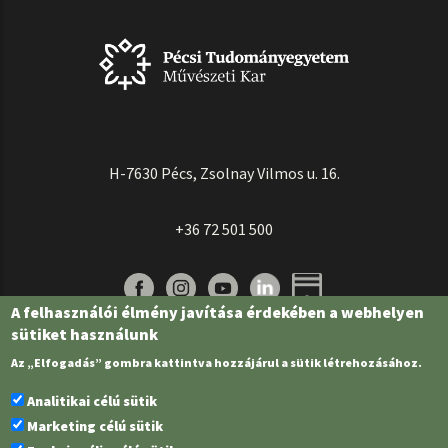
H-7630 Pécs, Zsolnay Vilmos u. 16.
+36 72 501 500
A felhasználói élmény javítása érdekében a webhelyen
sütiket használunk
Az „Elfogadás” gombra kattintva hozzájárul a sütik létrehozásához.
Analitikai célú sütik
Marketing célú sütik