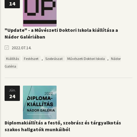
14
"Update" - a Művészeti Doktori Iskola kiállítása a
Nádor Galériában
2022.07.14.
,
,
Kiállítás
Festészet
Szobrászat
Művészeti Doktori Iskola
Nádor
Galéria
Jún.
24
Diplomakiállítás a festő, szobrász és tárgyalkotás
szakos hallgatók munkáiból