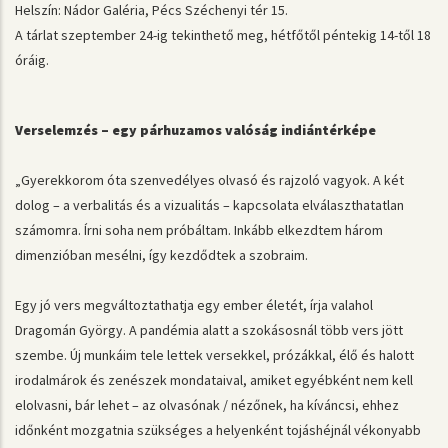
Helszín: Nádor Galéria, Pécs Széchenyi tér 15.
A tárlat szeptember 24-ig tekinthető meg, hétfőtől péntekig 14-től 18
óráig.
Verselemzés – egy párhuzamos valóság indiántérképe
„Gyerekkorom óta szenvedélyes olvasó és rajzoló vagyok. A két
dolog – a verbalitás és a vizualitás – kapcsolata elválaszthatatlan
számomra. Írni soha nem próbáltam. Inkább elkezdtem három
dimenzióban mesélni, így kezdődtek a szobraim.
Egy jó vers megváltoztathatja egy ember életét, írja valahol
Dragomán György. A pandémia alatt a szokásosnál több vers jött
szembe. Új munkáim tele lettek versekkel, prózákkal, élő és halott
irodalmárok és zenészek mondataival, amiket egyébként nem kell
elolvasni, bár lehet – az olvasónak / nézőnek, ha kíváncsi, ehhez
időnként mozgatnia szükséges a helyenként tojáshéjnál vékonyabb