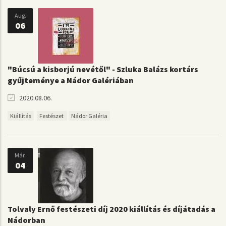
Aug.
06
"Búcsú a kisborjú nevétől" - Szluka Balázs kortárs
gyűjteménye a Nádor Galériában
2020.08.06.
Kiállítás
Festészet
Nádor Galéria
Már.
04
Tolvaly Ernő festészeti díj 2020 kiállítás és díjátadás a
Nádorban