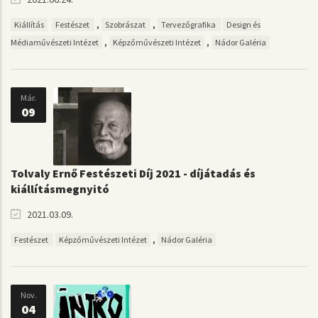
,
,
Kiállítás
Festészet
Szobrászat
Tervezőgrafika
Design és
,
,
Médiaművészeti Intézet
Képzőművészeti Intézet
Nádor Galéria
Már.
09
Tolvaly Ernő Festészeti Díj 2021 - díjátadás és
kiállításmegnyitó
2021.03.09.
,
Festészet
Képzőművészeti Intézet
Nádor Galéria
Nov.
04