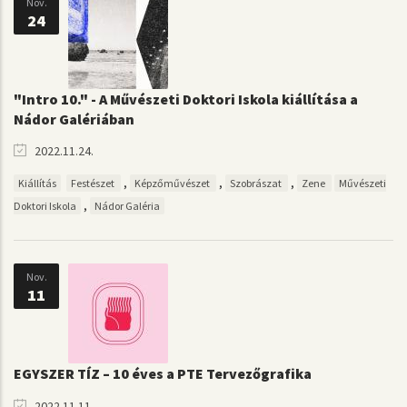
Nov.
24
"Intro 10." - A Művészeti Doktori Iskola kiállítása a
Nádor Galériában
2022.11.24.
,
,
,
Kiállítás
Festészet
Képzőművészet
Szobrászat
Zene
Művészeti
,
Doktori Iskola
Nádor Galéria
Nov.
11
EGYSZER TÍZ – 10 éves a PTE Tervezőgrafika
2022.11.11.