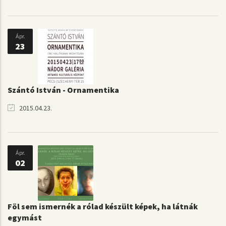
Ápr.
23
Szántó István - Ornamentika
2015.04.23.
Ápr.
02
Föl sem ismernék a rólad készült képek, ha látnák
egymást