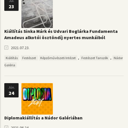
Júl.
23
Kiállítás Sinka Márk és Udvari Boglárka Fundamenta
Amadeus alkotói ösztöndíj nyertes munkáiból
2021.07.23.
,
,
Kiállítás
Festészet
Képzőművészeti Intézet
Festészet Tanszék
Nádor
Galéria
Jún.
24
Diplomakiállítás a Nádor Galériában
2021.06.24.