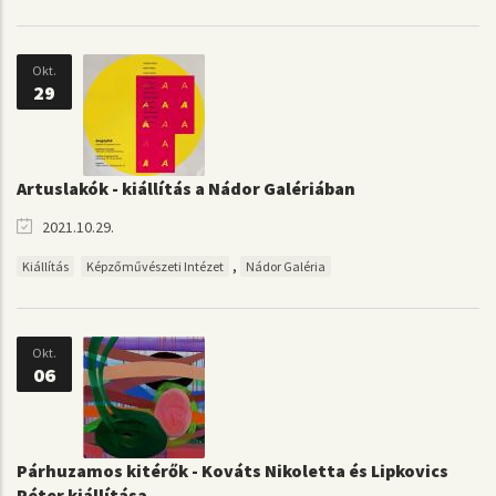
Okt.
29
Artuslakók - kiállítás a Nádor Galériában
2021.10.29.
,
Kiállítás
Képzőművészeti Intézet
Nádor Galéria
Okt.
06
Párhuzamos kitérők - Kováts Nikoletta és Lipkovics
Péter kiállítása