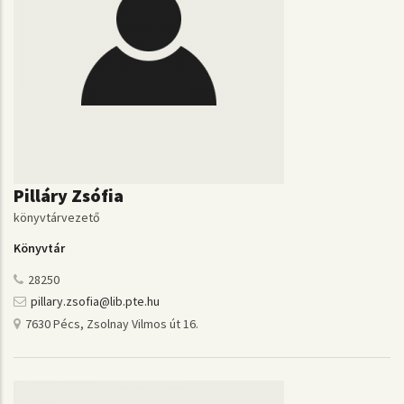
Pilláry Zsófia
könyvtárvezető
Könyvtár
28250
pillary.zsofia@lib.pte.hu
7630 Pécs, Zsolnay Vilmos út 16.