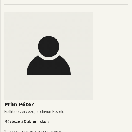
Prim Péter
kiállításszervező, archívumkezelő
Művészeti Doktori Iskola
22839, +36-30-3163517, 63418