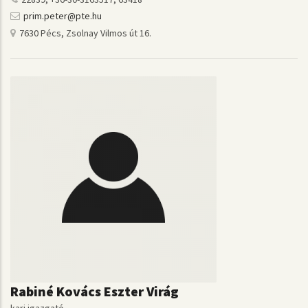
prim.peter@pte.hu
7630 Pécs, Zsolnay Vilmos út 16.
Rabiné Kovács Eszter Virág
kari igazgató