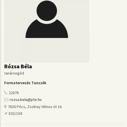
Rózsa Béla
tanársegéd
Formatervezés Tanszék
22878
rozsa.bela@pte.hu
7630 Pécs, Zsolnay Vilmos út 16.
E02/104