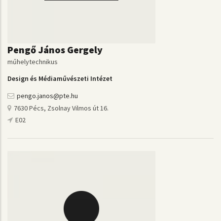
Pengő János Gergely
műhelytechnikus
Design és Médiaművészeti Intézet
pengo.janos@pte.hu
7630 Pécs, Zsolnay Vilmos út 16.
E02