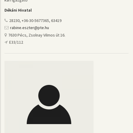
Dékáni Hivatal
28230, +36-30-5677365, 63419
rabine.eszter@pte.hu
7630 Pécs, Zsolnay Vilmos út 16.
E33/112