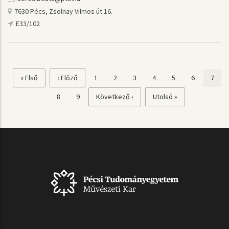
7630 Pécs, Zsolnay Vilmos út 16.
E33/102
Első
« Első
Előző
‹ Előző
Page
1
Page
2
Page
3
Page
4
Page
5
Page
6
Jelen
7
Oldalszámozás
oldal
oldal
oldal
Page
8
Page
9
Következő
Következő ›
Utolsó
Utolsó »
oldal
oldal