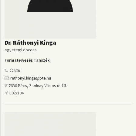
Dr. Ráthonyi Kinga
egyetemi docens
Formatervezés Tanszék
22878
rathonyi.kinga@pte.hu
7630 Pécs, Zsolnay Vilmos út 16.
E02/104