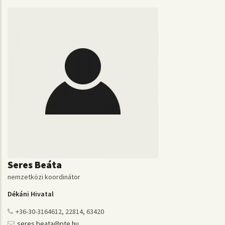
Seres Beáta
nemzetközi koordinátor
Dékáni Hivatal
+36-30-3164612, 22814, 63420
seres.beata@pte.hu