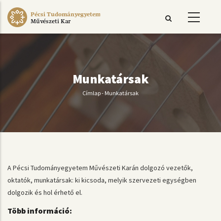
Ugrás
Pécsi Tudományegyetem
a
Művészeti Kar
tartalomra
Munkatársak
Címlap
-
Munkatársak
Morzsa
A Pécsi Tudományegyetem Művészeti Karán dolgozó vezetők,
oktatók, munkatársak: ki kicsoda, melyik szervezeti egységben
dolgozik és hol érhető el.
Több információ: