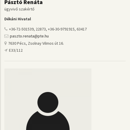
Pásztó Renáta
ügyvivő szakértő
Dékáni Hivatal
+36-72-501539, 22873, +36-30-9791915, 63417
paszto.renata@pte.hu
7630 Pécs, Zsolnay Vilmos út 16.
E33/112