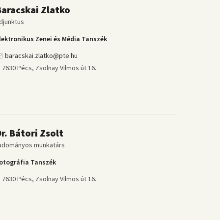
Baracskai Zlatko
djunktus
lektronikus Zenei és Média Tanszék
baracskai.zlatko@pte.hu
7630 Pécs, Zsolnay Vilmos út 16.
r. Bátori Zsolt
udományos munkatárs
otográfia Tanszék
7630 Pécs, Zsolnay Vilmos út 16.