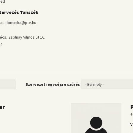
géd
ervezés Tanszék
kas.dominika@pte.hu
cs, Zsolnay Vilmos út 16.
04
Szervezeti egységre szűrés
ter
e
V