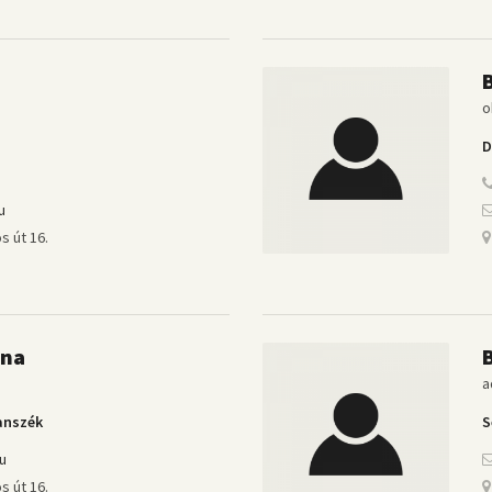
o
D
u
s út 16.
nna
a
anszék
S
u
s út 16.