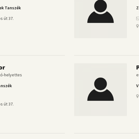
ek Tanszék
Z
s út 37.
or
P
tó-helyettes
e
anszék
V
u
s út 37.