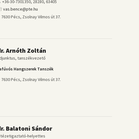
+36-30-7301350, 28280, 63405
vas.bence@pte.hu
7630 Pécs, Zsolnay Vilmos út 37.
dr. Arnóth Zoltán
djunktus, tanszékvezető
afúvós Hangszerek Tanszék
7630 Pécs, Zsolnay Vilmos út 37.
dr. Balatoni Sándor
ntézetigaztató-helyettes