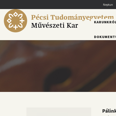
Ugrás
Neptun
a
tartalomra
Pécsi Tudományegyetem
FŐMENÜ
KARUNKRÓ
Művészeti Kar
DOKUMENT
Pálin