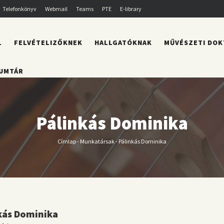
Telefonkönyv
Webmail
Teams
PTE
E-library
L
FELVÉTELIZŐKNEK
HALLGATÓKNAK
MŰVÉSZETI DOK
UMTÁR
Pálinkás Dominika
Címlap
-
Munkatársak
-
Pálinkás Dominika
Morzsa
kás Dominika