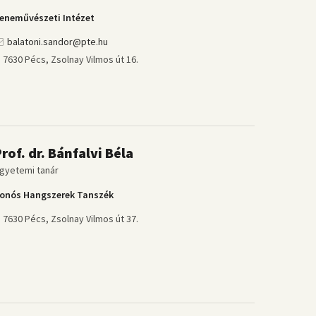
eneművészeti Intézet
balatoni.sandor@pte.hu
7630 Pécs, Zsolnay Vilmos út 16.
rof. dr. Bánfalvi Béla
gyetemi tanár
onós Hangszerek Tanszék
7630 Pécs, Zsolnay Vilmos út 37.