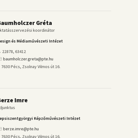
Baumholczer Gréta
ktatásszervezési koordinátor
esign és Médiaművészeti Intézet
22878, 63412
baumholczer.greta@pte.hu
7630 Pécs, Zsolnay Vilmos út 16.
Berze Imre
djunktus
epsiszentgyörgyi Képzőművészeti Intézet
berze.imre@pte.hu
7630 Pécs, Zsolnay Vilmos út 16.