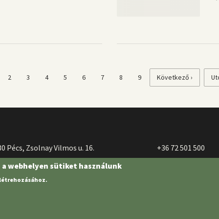
enlegi
Page
2
Page
3
Page
4
Page
5
Page
6
Page
7
Page
8
Page
9
Következő
Következő ›
Ut
Ut
al
oldal
ol
0 Pécs, Zsolnay Vilmos u. 16.
+36 72 501 500
n a webhelyen sütiket használunk
 létrehozásához.