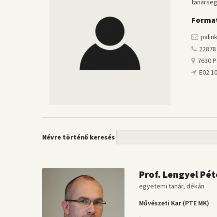
tanárse
Format
palin
22878
7630 Pé
E02 1
Névre történő keresés
Prof. Lengyel Pé
egyetemi tanár, dékán
Művészeti Kar (PTE MK)