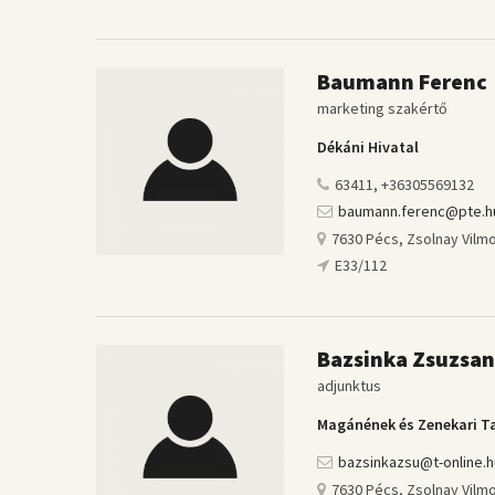
Baumann Ferenc
marketing szakértő
Dékáni Hivatal
63411, +36305569132
baumann.ferenc@pte.h
7630 Pécs, Zsolnay Vilmo
E33/112
Bazsinka Zsuzsa
adjunktus
Magánének és Zenekari T
bazsinkazsu@t-online.h
7630 Pécs, Zsolnay Vilmo