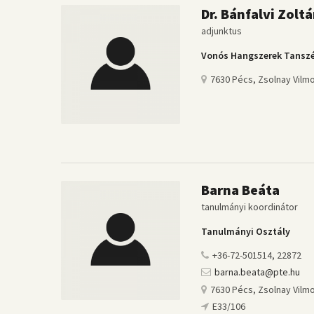
Dr. Bánfalvi Zolt
adjunktus
Vonós Hangszerek Tansz
7630 Pécs, Zsolnay Vilmo
Barna Beáta
tanulmányi koordinátor
Tanulmányi Osztály
+36-72-501514, 22872
barna.beata@pte.hu
7630 Pécs, Zsolnay Vilmo
E33/106