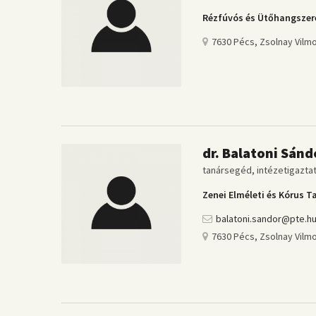
Rézfúvós és Ütőhangszer
7630 Pécs, Zsolnay Vilmo
dr. Balatoni Sánd
tanársegéd, intézetigazta
Zenei Elméleti és Kórus T
balatoni.sandor@pte.h
7630 Pécs, Zsolnay Vilmo