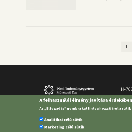
Jel
1
Oldalszámozás
old
H-763
A felhasználói élmény javítása érdekébe
Az „Elfogadás” gombra kattintva hozzájárul a sütik
Analitikai célú sütik
Marketing célú sütik