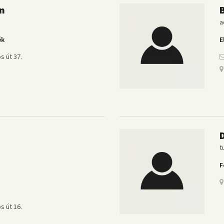
án
a
ék
E
s út 37.
D
t
F
s út 16.