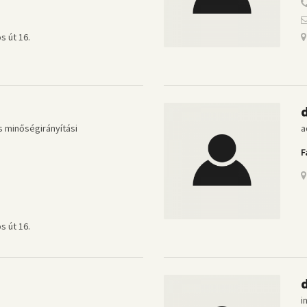
s út 16.
s minőségirányítási
a
F
s út 16.
i