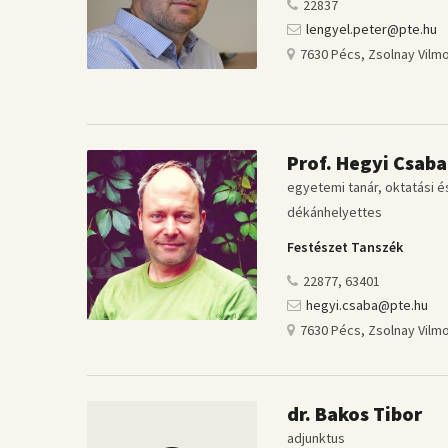
22837
lengyel.peter@pte.hu
7630 Pécs, Zsolnay Vilmo
Prof. Hegyi Csaba
egyetemi tanár, oktatási é
dékánhelyettes
Festészet Tanszék
22877, 63401
hegyi.csaba@pte.hu
7630 Pécs, Zsolnay Vilmo
dr. Bakos Tibor
adjunktus