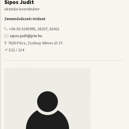
Sipos Judit
oktatási koordinátor
Zeneművészeti Intézet
+36-30-3165995, 28207, 63421
sipos.judit@pte.hu
7630 Pécs, Zsolnay Vilmos út 37.
E22 / 214