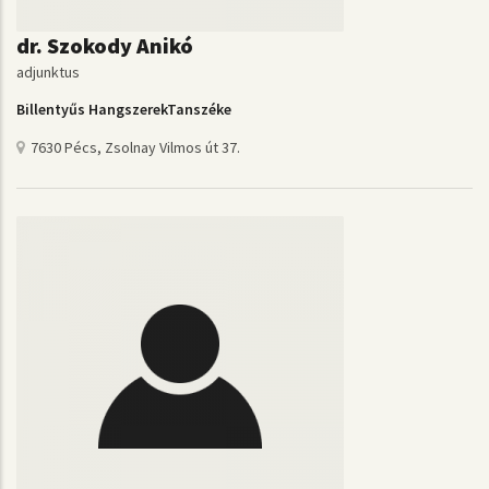
dr. Szokody Anikó
adjunktus
Billentyűs HangszerekTanszéke
7630 Pécs, Zsolnay Vilmos út 37.