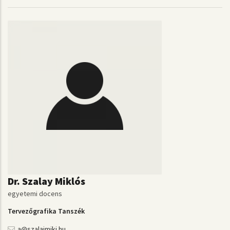
Dr. Szalay Miklós
egyetemi docens
Tervezőgrafika Tanszék
a@szalaimiki.hu