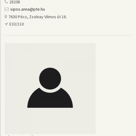
28208
sipos.anna@pte.hu
7630 Pécs, Zsolnay Vilmos út 16.
E33/110