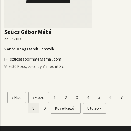
Szűcs Gábor Máté
adjunktus
Vonós Hangszerek Tanszék
szucsgabormate@gmail.com
7630 Pécs, Zsolnay Vilmos út 37.
Első
« Első
Előző
‹ Előző
Page
1
Page
2
Page
3
Page
4
Page
5
Page
6
Page
7
Oldalszámozás
oldal
oldal
Jelenlegi
8
Page
9
Következő
Következő ›
Utolsó
Utolsó »
oldal
oldal
oldal