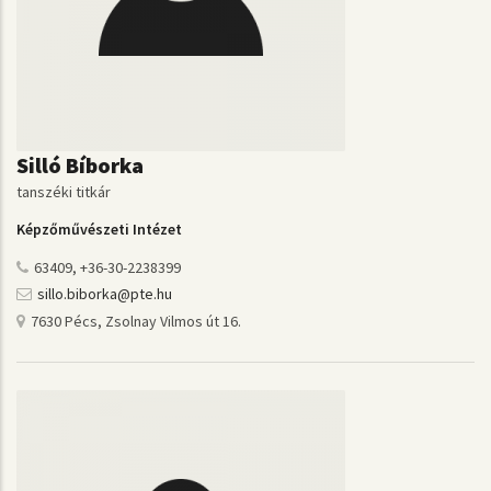
Silló Bíborka
tanszéki titkár
Képzőművészeti Intézet
63409, +36-30-2238399
sillo.biborka@pte.hu
7630 Pécs, Zsolnay Vilmos út 16.