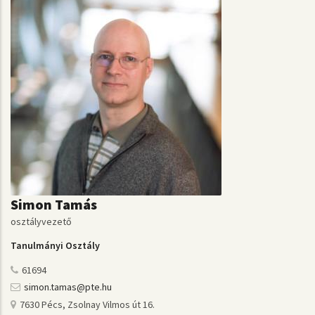
Simon Tamás
osztályvezető
Tanulmányi Osztály
61694
simon.tamas@pte.hu
7630 Pécs, Zsolnay Vilmos út 16.