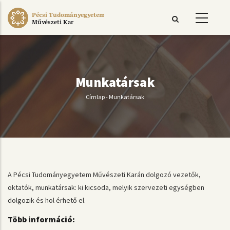
Ugrás
Pécsi Tudományegyetem
a
Művészeti Kar
tartalomra
Munkatársak
Címlap
-
Munkatársak
Morzsa
A Pécsi Tudományegyetem Művészeti Karán dolgozó vezetők,
oktatók, munkatársak: ki kicsoda, melyik szervezeti egységben
dolgozik és hol érhető el.
Több információ: