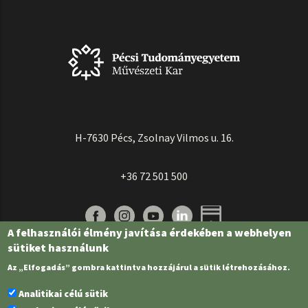
H-7630 Pécs, Zsolnay Vilmos u. 16.
+36 72 501 500
A felhasználói élmény javítása érdekében a webhelyen
sütiket használunk
Az „Elfogadás” gombra kattintva hozzájárul a sütik létrehozásához.
Analitikai célú sütik