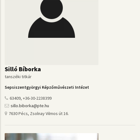
Silló Bíborka
tanszéki titkár
Sepsiszentgyörgyi Képzőművészeti Intézet
63409, +36-30-2238399
sillo.biborka@pte.hu
7630 Pécs, Zsolnay Vilmos út 16.