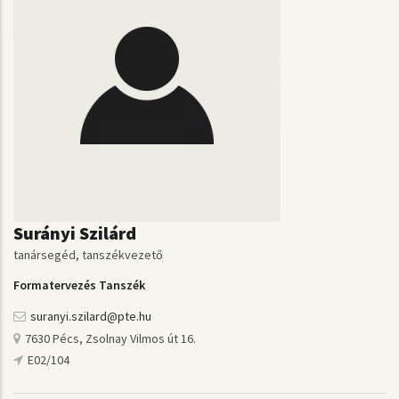
Surányi Szilárd
tanársegéd, tanszékvezető
Formatervezés Tanszék
suranyi.szilard@pte.hu
7630 Pécs, Zsolnay Vilmos út 16.
E02/104