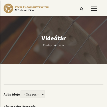
Ugrás
Pécsi Tudományegyetem
a
Művészeti Kar
tartalomra
Videótár
Címlap
-
Videótár
Morzsa
Adás ideje
Cím szerinti keresés