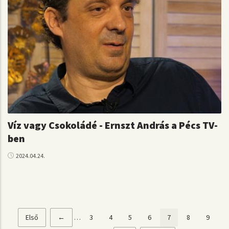
Víz vagy Csokoládé - Ernszt András a Pécs TV-
ben
2024.04.24.
Első
Első
Előző
←
…
Page
3
Page
4
Page
5
Page
6
Jelenlegi
7
Page
8
Page
9
Oldalszámozás