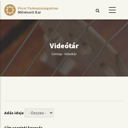
Ugrás
Pécsi Tudományegyetem
a
Művészeti Kar
tartalomra
Videótár
Címlap
-
Videótár
Morzsa
Adás ideje
Cím szerinti keresés