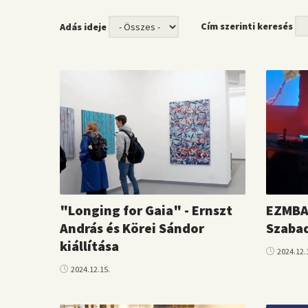
Cím szerinti keresés
Adás ideje
"Longing for Gaia" - Ernszt
EZMBA 
András és Körei Sándor
Szaba
kiállítása
2024.12.
2024.12.15.