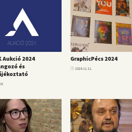
 Aukció 2024
GraphicPécs 2024
angozó és
2024.11.11.
ájékoztató
19.