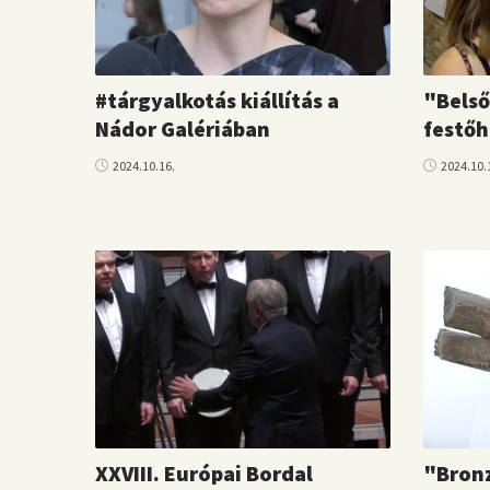
#tárgyalkotás kiállítás a
"Belső
Nádor Galériában
festőh
2024.10.16.
2024.10.
XXVIII. Európai Bordal
"Bronz