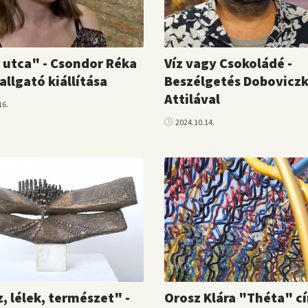
 utca" - Csondor Réka
Víz vagy Csokoládé -
allgató kiállítása
Beszélgetés Doboviczk
Attilával
16.
2024.10.14.
, lélek, természet" -
Orosz Klára "Théta" c