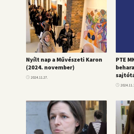
Nyílt nap a Művészeti Karon
PTE MK
(2024. november)
behar
sajtót
2024.11.27.
2024.11.