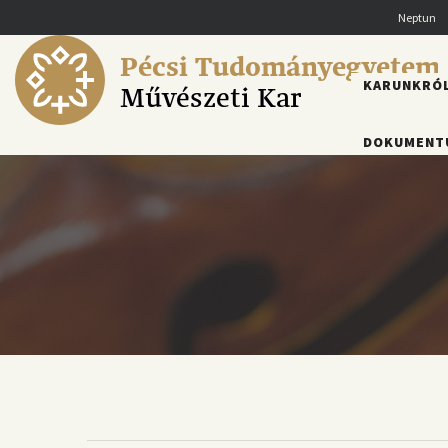
Ugrás
Neptun
a
tartalomra
Pécsi Tudományegyetem
FŐMENÜ
KARUNKRÓ
Művészeti Kar
DOKUMENT