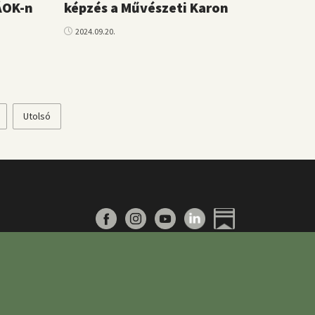
ÁOK-n
képzés a Művészeti Karon
2024.09.20.
vetkező
Utolsó
Utolsó
al
oldal