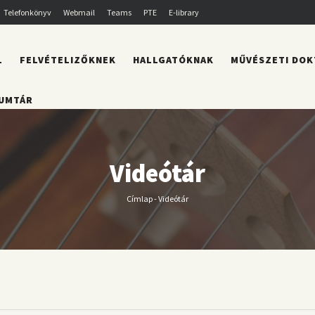
Telefonkönyv
Webmail
Teams
PTE
E-library
L
FELVÉTELIZŐKNEK
HALLGATÓKNAK
MŰVÉSZETI DOK
UMTÁR
Videótár
Címlap
-
Videótár
Morzsa