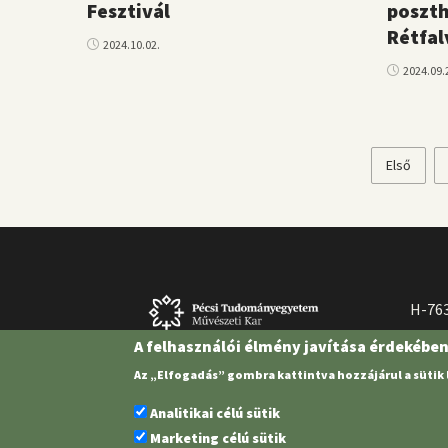
Fesztivál
poszth
Rétfal
2024.10.02.
2024.09.
Első
Első
Oldalszámozás
oldal
H-763
A felhasználói élmény javítása érdekébe
Az „Elfogadás” gombra kattintva hozzájárul a sütik
Analitikai célú sütik
Marketing célú sütik