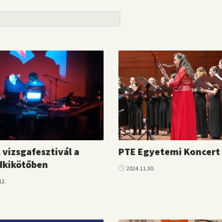
vizsgafesztivál a
PTE Egyetemi Koncert
dkikötőben
2024.11.30.
12.