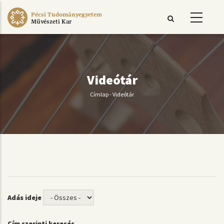
Ugrás
Pécsi Tudományegyetem
a
Művészeti Kar
tartalomra
Videótár
Címlap
-
Videótár
Morzsa
Adás ideje
Cím szerinti keresés