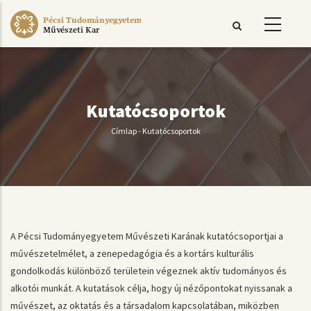
Ugrás
Pécsi Tudományegyetem
a
Művészeti Kar
tartalomra
Kutatócsoportok
Címlap
-
Kutatócsoportok
Morzsa
A Pécsi Tudományegyetem Művészeti Karának kutatócsoportjai a
művészetelmélet, a zenepedagógia és a kortárs kulturális
gondolkodás különböző területein végeznek aktív tudományos és
alkotói munkát. A kutatások célja, hogy új nézőpontokat nyissanak a
művészet, az oktatás és a társadalom kapcsolatában, miközben