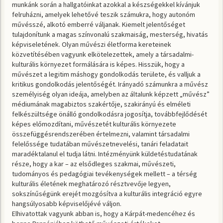
munkánk során a hallgatóinkat azokkal a készségekkel kívánjuk
felruházni, amelyek lehetővé teszik számukra, hogy autonóm
művésszé, alkotó emberré váljanak. Kiemelt jelentőséget
tulajdonítunk a magas színvonalú szakmaiság, mesterség, hivatás
képviseletének. Olyan művészi életforma kereteinek
közvetítésében vagyunk elkötelezettek, amely a társadalmi-
kulturális környezet formálására is képes. Hisszük, hogy a
művészet a legitim máshogy gondolkodás területe, és valljuk a
kritikus gondolkodás jelentőségét. Irányadó számunkra a művész
személyiség olyan ideája, amelyben az általunk képzett „művész”
médiumának magabiztos szakértője, szakirányú és elméleti
felkészültsége önálló gondolkodásra jogosítja, továbbfejlődését
képes előmozdítani, művészetét kulturális környezete
összefüggésrendszerében értelmezni, valamint társadalmi
felelőssége tudatában művészetnevelési, tanári feladatait
maradéktalanul el tudja látni. Intézményünk küldetéstudatának
része, hogy a kar – az elsődleges szakmai, művészeti,
tudományos és pedagógiai tevékenységek mellett – a térség
kulturális életének meghatározó résztvevője legyen,
sokszínűségünk erejét mozgósítva a kulturális integráció egyre
hangsúlyosabb képviselőjévé váljon.
Elhivatottak vagyunk abban is, hogy a Kárpát-medencéhez és