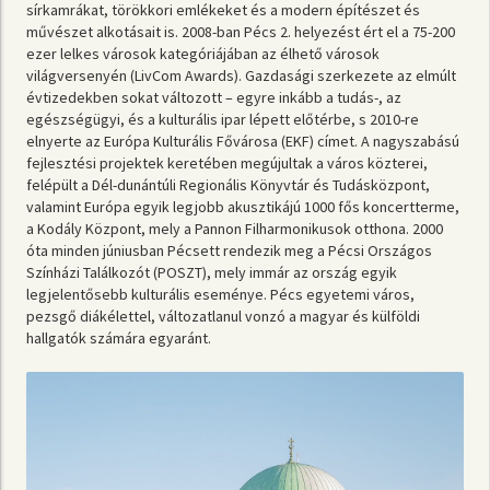
sírkamrákat, törökkori emlékeket és a modern építészet és
művészet alkotásait is. 2008-ban Pécs 2. helyezést ért el a 75-200
ezer lelkes városok kategóriájában az élhető városok
világversenyén (LivCom Awards). Gazdasági szerkezete az elmúlt
évtizedekben sokat változott – egyre inkább a tudás-, az
egészségügyi, és a kulturális ipar lépett előtérbe, s 2010-re
elnyerte az Európa Kulturális Fővárosa (EKF) címet. A nagyszabású
fejlesztési projektek keretében megújultak a város közterei,
felépült a Dél-dunántúli Regionális Könyvtár és Tudásközpont,
valamint Európa egyik legjobb akusztikájú 1000 fős koncertterme,
a Kodály Központ, mely a Pannon Filharmonikusok otthona. 2000
óta minden júniusban Pécsett rendezik meg a Pécsi Országos
Színházi Találkozót (POSZT), mely immár az ország egyik
legjelentősebb kulturális eseménye. Pécs egyetemi város,
pezsgő diákélettel, változatlanul vonzó a magyar és külföldi
hallgatók számára egyaránt.