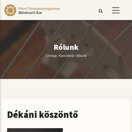
Ugrás
Pécsi Tudományegyetem
a
Művészeti Kar
tartalomra
Rólunk
Címlap
-
Karunkról
-
Rólunk
Morzsa
Dékáni köszöntő