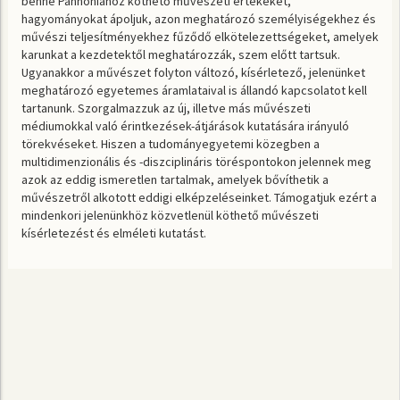
benne Pannóniához köthető művészeti értékeket,
hagyományokat ápoljuk, azon meghatározó személyiségekhez és
művészi teljesítményekhez fűződő elkötelezettségeket, amelyek
karunkat a kezdetektől meghatározzák, szem előtt tartsuk.
Ugyanakkor a művészet folyton változó, kísérletező, jelenünket
meghatározó egyetemes áramlataival is állandó kapcsolatot kell
tartanunk. Szorgalmazzuk az új, illetve más művészeti
médiumokkal való érintkezések-átjárások kutatására irányuló
törekvéseket. Hiszen a tudományegyetemi közegben a
multidimenzionális és -diszciplináris töréspontokon jelennek meg
azok az eddig ismeretlen tartalmak, amelyek bővíthetik a
művészetről alkotott eddigi elképzeléseinket. Támogatjuk ezért a
mindenkori jelenünkhöz közvetlenül köthető művészeti
kísérletezést és elméleti kutatást.