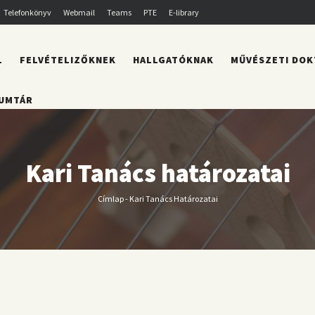
Telefonkönyv
Webmail
Teams
PTE
E-library
L
FELVÉTELIZŐKNEK
HALLGATÓKNAK
MŰVÉSZETI DOK
UMTÁR
Kari Tanács határozatai
Címlap
-
Kari Tanács Határozatai
Morzsa