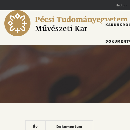
Ugrás
Neptun
a
tartalomra
Pécsi Tudományegyetem
FŐMENÜ
KARUNKRÓ
Művészeti Kar
DOKUMENT
Év
Dokumentum