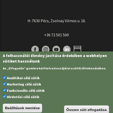
H-7630 Pécs, Zsolnay Vilmos u. 16.
+36 72 501 500
A felhasználói élmény javítása érdekében a webhelyen
sütiket használunk
Az „Elfogadás” gombra kattintva hozzájárul a sütik létrehozásához.
Analitikai célú sütik
Marketing célú sütik
Funkcionális célú sütik
Pécsi Tudományegyetem | Kancellária |
Informatikai és Innovációs Igazgatóság
Hirdetési célú sütik
| Portál csoport - 2022.
Beállítások mentése
Összes süti elfogadása
PTE Login