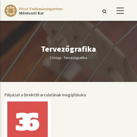
Ugrás
Pécsi Tudományegyetem
a
Művészeti Kar
tartalomra
Tervezőgrafika
Címlap
-
Tervezőgrafika
Morzsa
Pályázat a Direkt36 arculatának megújítására