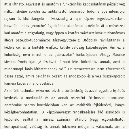
itt is látható. Művészet és anatómia funkcionális kapcsolatának példáit vég
nélkül lehetne sorolni az antikvitástól Leonardo tudományos intenciójú
rajzain és Michelangelo - évszázadig a rajzi képzés segédeszközeként
használt - híres „ecorche” figurájának akadémiai utóéletén át a művészeti
kari anatómia szigorlatig, vagy éppen a kortárs művészet kvázi-tudományos
illetve pszeudo-tudományos tárgyegyütteseiig. Utóbbiak rávilágítanak a
kétféle cél és a föntebb említett kétféle valóság különbségére. Ám ez a
különbség nem merül ki az „ábrázolás” funkciójában. Ahogy Maurice
Merleau-Ponty írja: „A festészet látható létet kölcsönöz annak, amit a
mindennapi látás láthatatlannak vél.” Ez természetesen nem tévesztendő
össze azzal, amire példának okáért az endoszkóp és a vele összekapcsolt
kamera képes a mai orvoslásban.
Az iménti technikai exkurzus fölveti a történetiség és azzal együtt a fejlődés
kérdését. A medicináé és az annak részeként értelmezett bonctané,
anatómiáé szoros korrelációban van az eszközök fejlődésével, iránya
kétségbevonhatatlan. A képzőművészet rendelkezésére álló eszközök is
fejlődnek, ezáltal a művész számára feltáruló (vagy elgondolható,
koncipiálható) valóság és annak tükrözési módjai is változnak, ám a