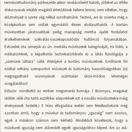
természettudomány párbeszéde akkor revelációként hatott, jóllehet az efféle
diskurzusnak inkább magától értetődőnek kellene lennie; nem véletlen, hogy
előzményeit is szinte vég nélkül sorolhatnánk. Techné, ars és scientia még a
középkorban sem voltak egymástól élesen elválaszthatók. A kortárs
művészetben járatosabbak pedig manapság mintha újabb fordulatot
érzékelhetnének szétválás-összekapcsolódás hullámzó folyamatában.
Évtizedek óta ismerjük az ún. mediális művészetek kategóriáját, mi több, a
médiatörténet, a képalkotás technikatörténete és a látás fiziológiája a
„szemünk láttára” válik ihletőjévé a kortárs művészetnek. Említsünk föl
ezúttal néhány szempontot művészet és tudomány hasonlóságokban (is)
megragadható viszonyának számtalan úton-módon lehetséges
vizsgálatához!
Először: mindkettő az emberi megismerés formája. ( Bizonyos, magukat
időtlen idők óta tartó esztétikai alapvetések ezt a vizuális művészetekre máig
érvényesnek hirdetik.) E tézis elfogadása esetén sem feledkezhetünk meg
azonban arról, hogy a művészi és tudományos „igazság” nem azonos,
egyik a másikon számon nem kérhető. Mindebből következik, hogy a
művészeti igazság nem alárendelt egyéb igazságokhoz képest. Ám az alá-