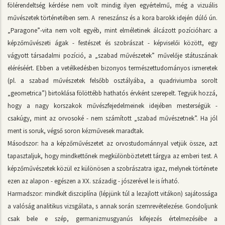
fölérendeltség kérdése nem volt mindig ilyen egyértelmű, még a vizuális
művészetek történetében sem. A reneszánsz és a kora barokk idején dúló ún.
„Paragone”-vita nem volt egyéb, mint elméletinek álcázott pozícióharc a
képzőművészeti ágak - festészet és szobrászat - képviselői között, egy
vágyott társadalmi pozíció, a „szabad művészetek” művelője státuszának
eléréséért. Ebben a vetélkedésben bizonyos természettudományos ismeretek
(pl. a szabad művészetek felsőbb osztályába, a quadriviumba sorolt
„geometrica”) birtoklása fölöttébb hathatós érvként szerepelt. Tegyük hozzá,
hogy a nagy korszakok művészfejedelmeinek idejében mesterségük -
csakúgy, mint az orvosoké - nem számított „szabad művészetnek”. Ha jól
ment is soruk, végső soron kézművesek maradtak.
Másodszor: ha a képzőművészetet az orvostudománnyal vetjük össze, azt
tapasztaljuk, hogy mindkettőnek megkülönböztetett tárgya az emberi test. A
képzőművészetek közül ez különösen a szobrászatra igaz, melynek története
ezen az alapon - egészen a XX. századig - jószerével le is írható.
Harmadszor: mindkét diszciplína (lépjünk túl a lezajlott vitákon) sajátossága
a valóság analitikus vizsgálata, s annak során szemrevételezése. Gondoljunk
csak bele e szép, germanizmusgyanús kifejezés értelmezésébe a