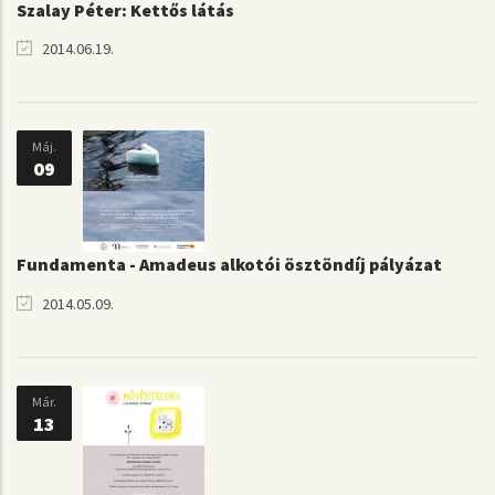
Szalay Péter: Kettős látás
2014.06.19.
Máj.
09
Fundamenta - Amadeus alkotói ösztöndíj pályázat
2014.05.09.
Már.
13