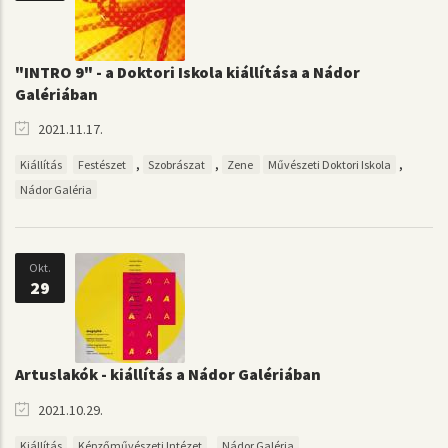
"INTRO 9" - a Doktori Iskola kiállítása a Nádor
Galériában
2021.11.17.
,
,
,
Kiállítás
Festészet
Szobrászat
Zene
Művészeti Doktori Iskola
Nádor Galéria
Okt.
29
Artuslakók - kiállítás a Nádor Galériában
2021.10.29.
,
Kiállítás
Képzőművészeti Intézet
Nádor Galéria