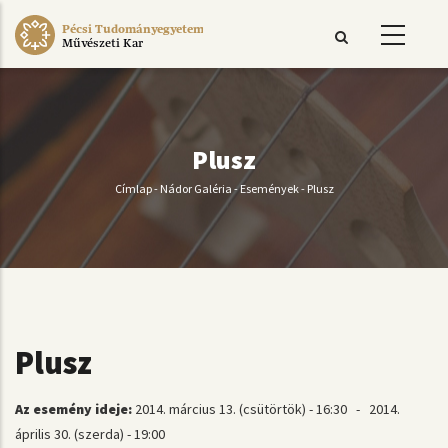
Ugrás
Pécsi Tudományegyetem
a
Művészeti Kar
tartalomra
Plusz
Címlap
-
Nádor Galéria
-
Események
-
Plusz
Morzsa
Plusz
Az esemény ideje:
2014. március 13. (csütörtök) - 16:30
-
2014.
április 30. (szerda) - 19:00