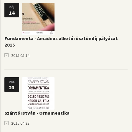
Máj.
14
Fundamenta - Amadeus alkotói ösztöndíj pályázat
2015
2015.05.14.
Ápr.
23
Szántó István - Ornamentika
2015.04.23.