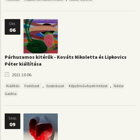
Okt.
06
Párhuzamos kitérők - Kováts Nikoletta és Lipkovics
Péter kiállítása
2021.10.06.
,
,
Kiállítás
Festészet
Szobrászat
Képzőművészeti Intézet
Nádor
Galéria
Szep.
09