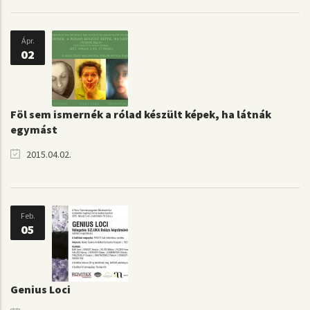
Ápr.
02
Föl sem ismernék a rólad készült képek, ha látnák
egymást
2015.04.02.
Feb.
05
Genius Loci