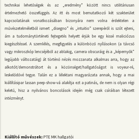
technikai lehetőségek és az „eredmény” között nincs utilitáriusan
értelmezhető összefüggés. Az itt és most bemutatkozó két szakterület
kapcsolatának vonatkozásában bizonyára nem volna érdektelen a
művészetelméletből ismert „disegno” és „intuitio” szerepéről is szót ejteni,
ám a tudománytörténeti fejtegetés helyett érjük be egy kissé maliciózus
kiegészítéssel. A szemlélés, megfigyelés a különböző nyílásokon (a távcső
vagy mikroszkóp lencséjéből az ablakig, camera obscuráig és a „képernyők”
legújabb változatáig) át történő nézés mozzanata alkalmas arra, hogy az
alkotót/demonstrátort és a közönséget/hallgatóságot is voyeur-ré,
leskelődővé tegye. Talán ez a lélektani magyarázata annak, hogy a mai
kiállításipar lassan peep-show-vá alakítja ezt a patinás, de nem is olyan régi
keletű, hisz a nyilvános boncolások idején még csak csíráiban létezett
intézményt.
Kiállító művészek:
PTE MK hallgatói