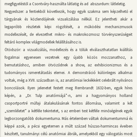
megfigyeléstől a Csontváry-használta látlatig és ad abszurdum: látleletig.
Negyedszer: a fentiekből következik, hogy egyik szakma sem képzelhető el
tárgyának és közlendőjének vizualizálása nélkül. Ez jelentheti akár a
legapróbb részletek képi rögzítését, a működési mechanizmusok
modellezését, de elvezethet mikro- és makrokozmosz törvényszerűségeit
feltáró komplex világmodellek felállításához is.
Ötödször: a vizualizálás, modellezés és a tőlük elválaszthatatlan kiállítás
fogalmai egyenesen vezetnek egy újabb közös mozzanathoz, a
bemutatáshoz, amiben ötvöződnek a show, az exhibicionizmus és a
tudományos ismeretátadás elemei. A demonstráció különleges alkalmai
voltak, még a XVII. században is, az anatómiai leckékként celebrált nyilvános
boncolások. Ilyen jelenetet festett meg Rembrandt 1632-ben, egyik híres
képén, a „Dr. Tulp anatómiájá”-n, ami a hagyományos holland
csoportportré műfaji átalakulásának fontos állomása, valamint a két
„szemléletet” a kétféle tekintetet, s az emberi test kétféle minőségének egyik
legborzongatóbb dokumentuma. Más értelemben váltak dokumentummá és
képpé azok, a pécsi egyetemen a múlt század húszas-harmincas éveiben
készített, tanulmányi célú anatómiai ábrák, amelyekből egy válogatás most