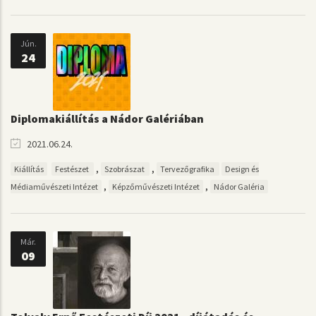
Jún.
24
Diplomakiállítás a Nádor Galériában
2021.06.24.
,
,
Kiállítás
Festészet
Szobrászat
Tervezőgrafika
Design és
,
,
Médiaművészeti Intézet
Képzőművészeti Intézet
Nádor Galéria
Már.
09