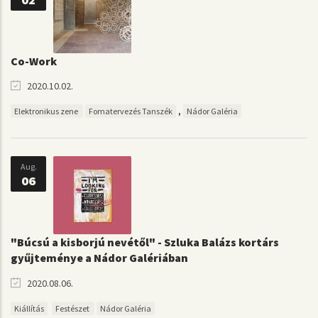
Co-Work
2020.10.02.
,
Elektronikus zene
Fomatervezés Tanszék
Nádor Galéria
Aug.
06
"Búcsú a kisborjú nevétől" - Szluka Balázs kortárs
gyűjteménye a Nádor Galériában
2020.08.06.
Kiállítás
Festészet
Nádor Galéria