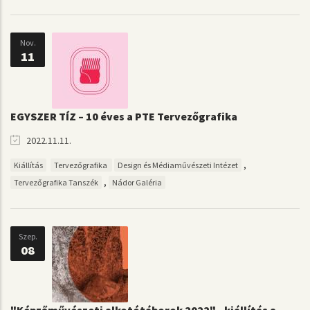
Nov.
11
EGYSZER TÍZ – 10 éves a PTE Tervezőgrafika
2022.11.11.
,
Kiállítás
Tervezőgrafika
Design és Médiaművészeti Intézet
,
Tervezőgrafika Tanszék
Nádor Galéria
Szep.
08