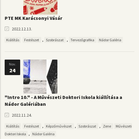
PTE MK Karácsonyi Vásár
2022.12.13.
,
,
Kiállítás
Festészet
Szobrászat
Tervezőgrafika
Nádor Galéria
Nov.
24
"Intro 10." - A Művészeti Doktori Iskola kiállítása a
Nádor Galériában
2022.11.24.
,
,
,
Kiállítás
Festészet
Képzőművészet
Szobrászat
Zene
Művészeti
,
Doktori Iskola
Nádor Galéria