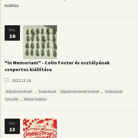
Kiállítás
Dec.
16
"In Memoriam" - Colin Foster és osztályának
csoportos kiállítása
2022.12.16.
,
,
Képzőművészet
Szobrászat
Képzőművészeti Intézet
Szobrászat
,
Tanszék
Nádor Galéria
Dec.
13