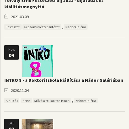
Tolvaly Ernő Festészeti Díj 2021 - díjátadás és
kiállításmegnyitó
2021.03.09.
,
Festészet
Képzőművészeti Intézet
Nádor Galéria
Nov.
04
INTRO 8 - a Doktori Iskola kiállítása a Nádor Galériában
2020.11.04.
,
Kiállítás
Zene
Művészeti Doktori Iskola
Nádor Galéria
Okt.
02