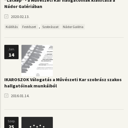
"Látkép" - a Művészeti Kar hallgatóinak kiállítása a
Nádor Galériában
2020.02.13.
,
Kiállítás
Festészet
Szobrászat
Nádor Galéria
Jan.
14
IKAROSZOK Válogatás a Művészeti Kar szobrász szakos
hallgatóinak munkáiból
2016.01.14.
Szep.
25