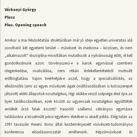
Várkonyi György
Plusz
Plus. Opening speech
Amikor a mai felsőoktatási struktúrában már jó ideje egyetlen universitas alá
sorolható két egyetemi terület – művészet és medicina – közösen, és nem
„alkalmazott” diszciplína mivoltában mutatkozik a nyilvánosság előtt, el kell
gondolkodnunk azon: törvényszerű-e a karok egymással szembeni
idegenkedése, rivalizálása, nem ritkán érdekellentétekből motivált
erőfitogtatása. Vajon beérhetjük-e azzal, hogy a specializálódás, az
elkülönülés (ami az egyes művészeti ágak önállósodásában is kulcsszerepet
játszott) előtti állapotok nosztalgikus, régi időkbe vesző szépsége éled újra az
ilyen találkozásokban, ezek között az ugyancsak nosztalgikus együttlétek
emlékét őrző falak között? Hasonló szellemű célirányos egymásra
találásokra a közelmúlt pécsi egyetemi életében is akadt példa. Elég talán az
1997 tavaszán Keserü Ilona által kezdeményezett művészeti-tudományos
konferencia előadássorozatát említenünk. Képzőművészet és