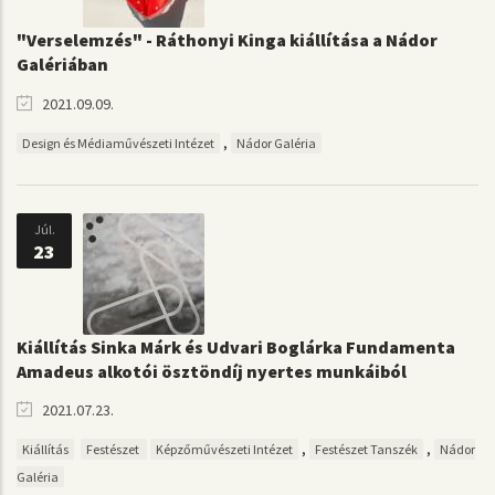
"Verselemzés" - Ráthonyi Kinga kiállítása a Nádor
Galériában
2021.09.09.
,
Design és Médiaművészeti Intézet
Nádor Galéria
Júl.
23
Kiállítás Sinka Márk és Udvari Boglárka Fundamenta
Amadeus alkotói ösztöndíj nyertes munkáiból
2021.07.23.
,
,
Kiállítás
Festészet
Képzőművészeti Intézet
Festészet Tanszék
Nádor
Galéria