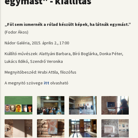
egymást" - kiállítás
„Föl sem ismernék a rólad készült képek, ha látnák egymást.”
(Fodor Ákos)
Nádor Galéria, 2015. április 2., 17:00
Kiállító művészek: Alattyáni Barbara, Bíró Boglárka, Donka Péter,
Lukács Ildikó, Szendrő Veronika
Megnyitóbeszéd: Hrubi Attila, filozófus
A megnyitó szövege
itt
olvasható