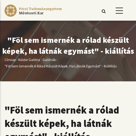
Ugrás
Pécsi Tudományegyetem
a
Művészeti Kar
tartalomra
"Föl sem ismernék a rólad készült
képek, ha látnák egymást" - kiállítás
Címlap
-
Nádor Galéria
-
Galériák
-
Morzsa
"Föl Sem Ismernék A Rólad Készült Képek, Ha Látnák Egymást" - Kiállítás
"Föl sem ismernék a rólad
készült képek, ha látnák