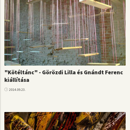
"Kötéltánc" - Görözdi Lilla és Gnándt Ferenc
kiállítása
2014.09.23.