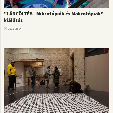
"LÁNCÖLTÉS - Mikrotópiák és Makrotópiák"
kiállítás
2025.08.14.