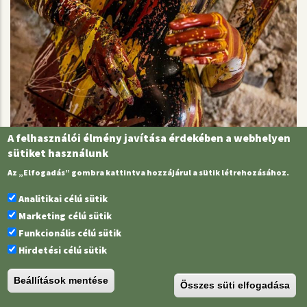
A felhasználói élmény javítása érdekében a webhelyen
sütiket használunk
PAF - Pintér András Ferenc kiállítása
Az „Elfogadás” gombra kattintva hozzájárul a sütik létrehozásához.
2014.08.14.
Analitikai célú sütik
Marketing célú sütik
Funkcionális célú sütik
Hirdetési célú sütik
Beállítások mentése
Összes süti elfogadása