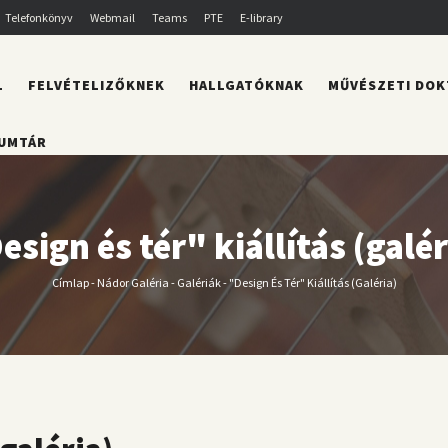
Telefonkönyv
Webmail
Teams
PTE
E-library
L
FELVÉTELIZŐKNEK
HALLGATÓKNAK
MŰVÉSZETI DOK
UMTÁR
esign és tér" kiállítás (galér
Címlap
-
Nádor Galéria
-
Galériák
-
"Design És Tér" Kiállítás (galéria)
Morzsa