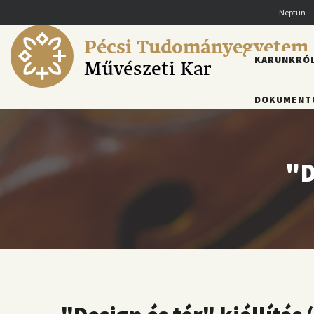
Ugrás
Neptun
a
tartalomra
Pécsi Tudományegyetem
FŐMENÜ
KARUNKRÓ
Művészeti Kar
DOKUMENT
"D