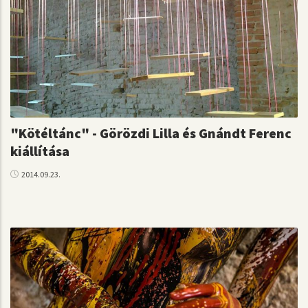
"Kötéltánc" - Görözdi Lilla és Gnándt Ferenc
kiállítása
2014.09.23.