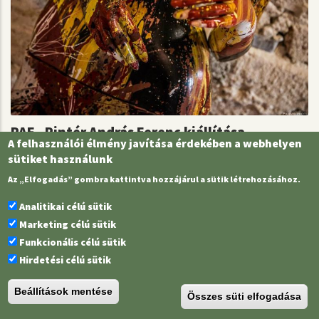
PAF - Pintér András Ferenc kiállítása
A felhasználói élmény javítása érdekében a webhelyen
2014.08.14.
sütiket használunk
Az „Elfogadás” gombra kattintva hozzájárul a sütik létrehozásához.
Analitikai célú sütik
Marketing célú sütik
Funkcionális célú sütik
Hirdetési célú sütik
Beállítások mentése
Összes süti elfogadása