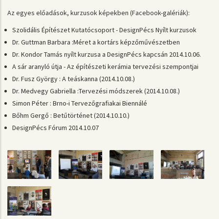
Az egyes előadások, kurzusok képekben (Facebook-galériák):
Szolidális Építészet Kutatócsoport - DesignPécs Nyílt kurzusok
Dr. Guttman Barbara :Méret a kortárs képzőművészetben
Dr. Kondor Tamás nyílt kurzusa a DesignPécs kapcsán 2014.10.06.
A sár aranyló útja - Az építészeti kerámia tervezési szempontjai
Dr. Fusz György : A teáskanna (2014.10.08.)
Dr. Medvegy Gabriella :Tervezési módszerek (2014.10.08.)
Simon Péter : Brno-i Tervezőgrafiakai Biennálé
Bőhm Gergő : Betűtörténet (2014.10.10.)
DesignPécs Fórum 2014.10.07