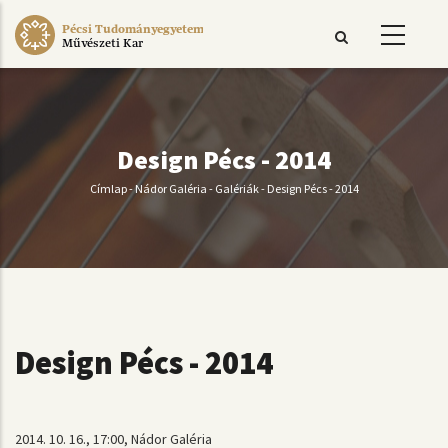
Ugrás
Pécsi Tudományegyetem
a
Művészeti Kar
tartalomra
Design Pécs - 2014
Címlap
-
Nádor Galéria
-
Galériák
-
Design Pécs - 2014
Morzsa
Design Pécs - 2014
2014. 10. 16., 17:00, Nádor Galéria