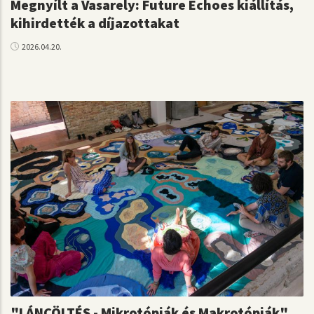
Megnyílt a Vasarely: Future Echoes kiállítás,
kihirdették a díjazottakat
2026.04.20.
"LÁNCÖLTÉS - Mikrotópiák és Makrotópiák"