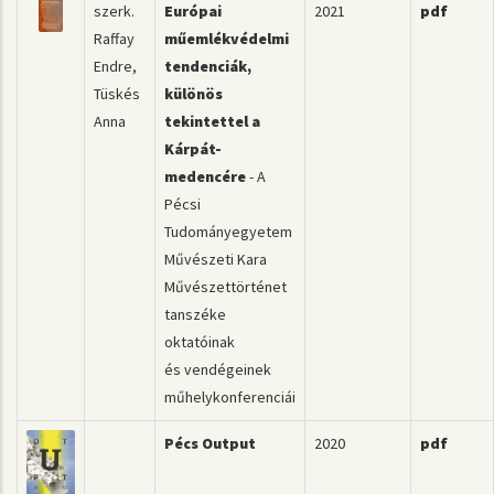
szerk.
Európai
2021
pdf
Raffay
műemlékvédelmi
Endre,
tendenciák,
Tüskés
különös
Anna
tekintettel a
Kárpát-
medencére
- A
Pécsi
Tudományegyetem
Művészeti Kara
Művészettörténet
tanszéke
oktatóinak
és vendégeinek
műhelykonferenciái
Pécs Output
2020
pdf