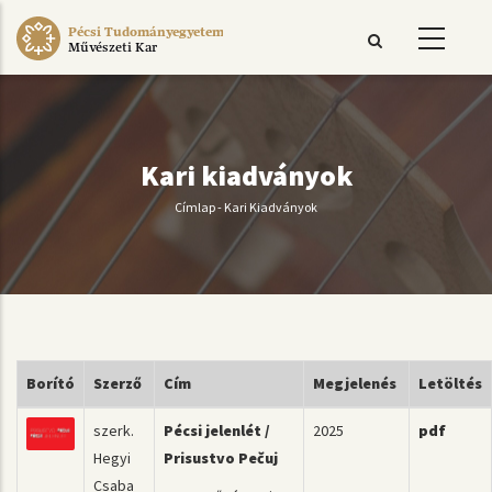
Ugrás
Pécsi Tudományegyetem
a
Művészeti Kar
tartalomra
Kari kiadványok
Címlap
-
Kari Kiadványok
Morzsa
Borító
Szerző
Cím
Megjelenés
Letöltés
szerk.
Pécsi jelenlét /
2025
pdf
Hegyi
Prisustvo Pečuj
Csaba