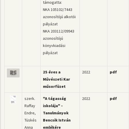
támogatta:
NKA 105102/7443
azonosítójú alkotói
pályázat
NKA 203112/09943
azonosítójú
könyvkiadási
pályázat
25 éves a
2022
pdf
Művészeti Kar
műsorfüzet
szerk.
"A tágasság
2022
pdf
Raffay
iskolája" -
Endre,
Tanulmányok
Tüskés
Bencsik István
Anna
emlékére