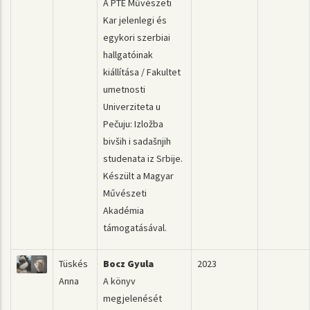
A PTE Művészeti
Kar jelenlegi és
egykori szerbiai
hallgatóinak
kiállítása / Fakultet
umetnosti
Univerziteta u
Pečuju: Izložba
bivših i sadašnjih
studenata iz Srbije.
Készült a Magyar
Művészeti
Akadémia
támogatásával.
Tüskés
Bocz Gyula
2023
Anna
A könyv
megjelenését