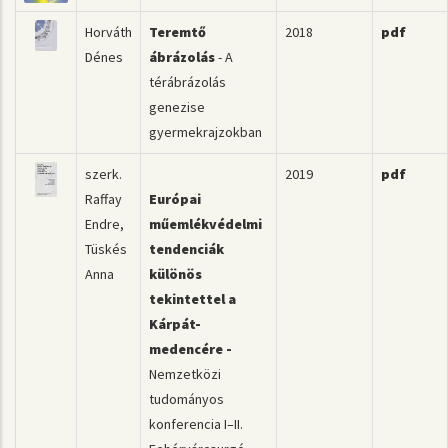
Horváth
Teremtő
2018
pdf
Dénes
ábrázolás
- A
térábrázolás
genezise
gyermekrajzokban
szerk.
2019
pdf
Raffay
Európai
Endre,
műemlékvédelmi
Tüskés
tendenciák
Anna
különös
tekintettel a
Kárpát-
medencére -
Nemzetközi
tudományos
konferencia I–II.