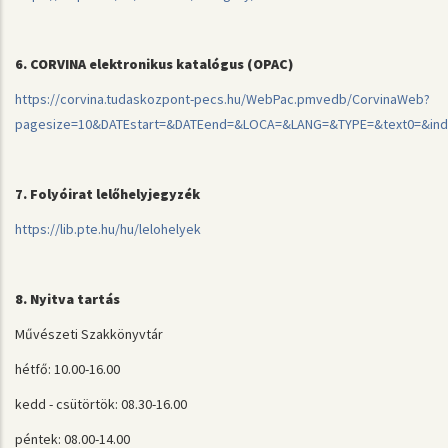
6. CORVINA elektronikus katalógus (OPAC)
https://corvina.tudaskozpont-pecs.hu/WebPac.pmvedb/CorvinaWeb?
pagesize=10&DATEstart=&DATEend=&LOCA=&LANG=&TYPE=&text0=&index
7. Folyóirat lelőhelyjegyzék
https://lib.pte.hu/hu/lelohelyek
8. Nyitva tartás
Művészeti Szakkönyvtár
hétfő: 10.00-16.00
kedd - csütörtök: 08.30-16.00
péntek: 08.00-14.00