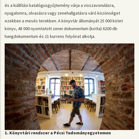
és a kiállítási katalógusgyűjtemény várja a visszavonulásra,
nyugalomra, olvasásra vagy zenehallgatásra váró közönséget
ezekben a mesés terekben. A könyvtár állományát 25 000 kötet
könyv, 48 000 nyomtatott zenei dokumentum (kotta) 6200 db
hangdokumentum és 21 kurrens folyóirat alkotja.
1. Könyvtári rendszer a Pécsi Tudományegyetemen