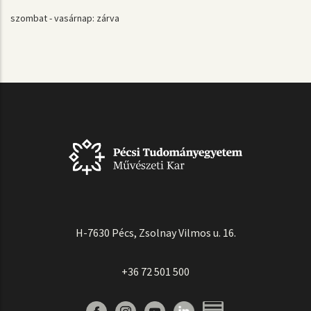
szombat - vasárnap: zárva
H-7630 Pécs, Zsolnay Vilmos u. 16.
+36 72 501 500