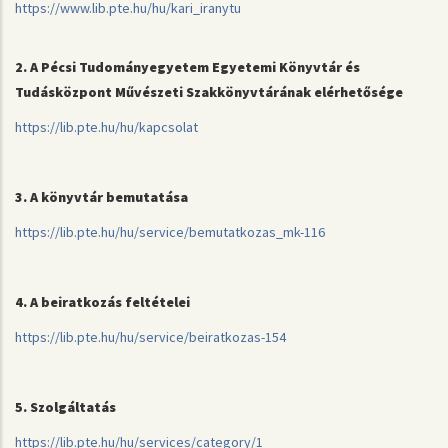
https://www.lib.pte.hu/hu/kari_iranytu
2. A Pécsi Tudományegyetem Egyetemi Könyvtár és
Tudásközpont Művészeti Szakkönyvtárának elérhetősége
https://lib.pte.hu/hu/kapcsolat
3. A könyvtár bemutatása
https://lib.pte.hu/hu/service/bemutatkozas_mk-116
4. A beiratkozás feltételei
https://lib.pte.hu/hu/service/beiratkozas-154
5. Szolgáltatás
https://lib.pte.hu/hu/services/category/1