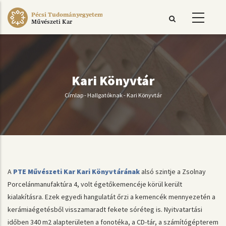
Ugrás
Pécsi Tudományegyetem
a
Művészeti Kar
tartalomra
Kari Könyvtár
Címlap
-
Hallgatóknak
-
Kari Könyvtár
Morzsa
A
PTE Művészeti Kar Kari Könyvtárának
alsó szintje a Zsolnay
Porcelánmanufaktúra 4, volt égetőkemencéje körül került
kialakításra. Ezek egyedi hangulatát őrzi a kemencék mennyezetén a
kerámiaégetésből visszamaradt fekete sóréteg is. Nyitvatartási
időben 340 m2 alapterületen a fonotéka, a CD-tár, a számítógépterem