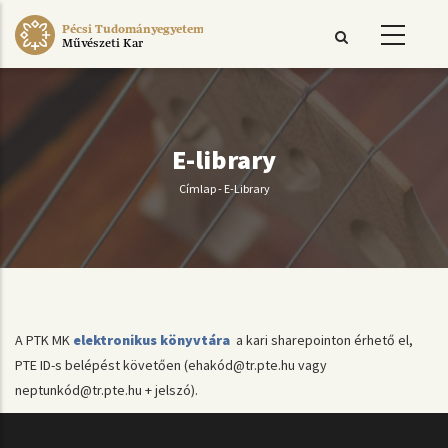
Ugrás
Pécsi Tudományegyetem
a
Művészeti Kar
tartalomra
E-library
Címlap
-
E-Library
Morzsa
A PTK MK
elektronikus könyvtára
a kari sharepointon érhető el,
PTE ID-s belépést követően (ehakód@tr.pte.hu vagy
neptunkód@tr.pte.hu + jelszó).