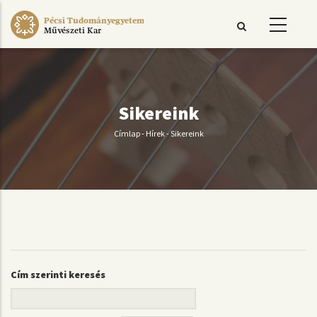
Ugrás
Pécsi Tudományegyetem
a
Művészeti Kar
tartalomra
Sikereink
Címlap
-
Hírek
-
Sikereink
Morzsa
Cím szerinti keresés