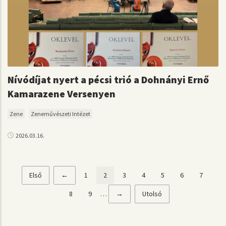
Nívódíjat nyert a pécsi trió a Dohnányi Ernő
Kamarazene Versenyen
Zene
Zeneművészeti Intézet
2026.03.16.
Első
Első
Előző
←
Page
1
Jelenlegi
2
Page
3
Page
4
Page
5
Page
6
Page
7
Oldalszámozás
oldal
oldal
oldal
Page
8
Page
9
…
Következő
→
Utolsó
Utolsó
oldal
oldal