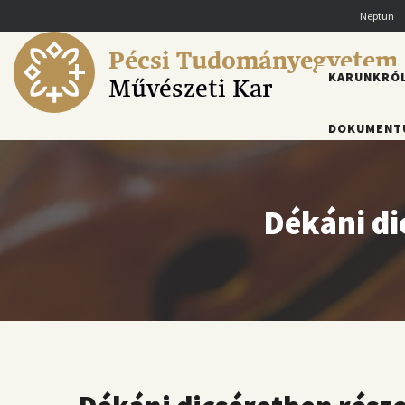
Ugrás
Neptun
a
tartalomra
Pécsi Tudományegyetem
FŐMENÜ
KARUNKRÓ
Művészeti Kar
DOKUMENT
Dékáni di