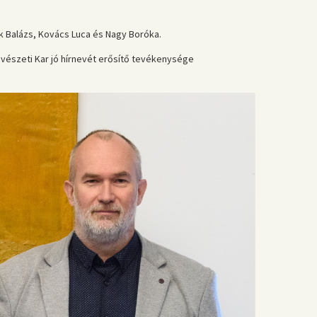
k Balázs, Kovács Luca és Nagy Boróka.
űvészeti Kar jó hírnevét erősítő tevékenysége