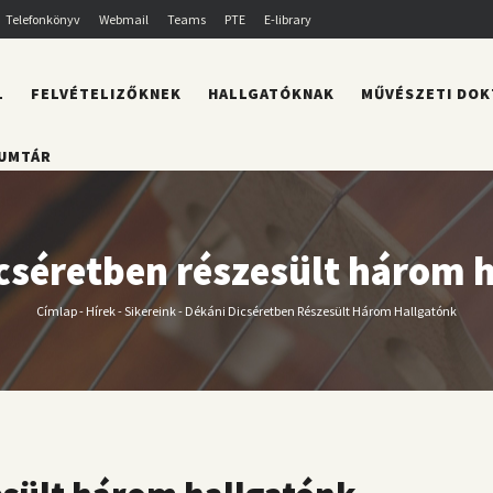
Telefonkönyv
Webmail
Teams
PTE
E-library
L
FELVÉTELIZŐKNEK
HALLGATÓKNAK
MŰVÉSZETI DOK
UMTÁR
cséretben részesült három 
Címlap
-
Hírek
-
Sikereink
-
Dékáni Dicséretben Részesült Három Hallgatónk
Morzsa