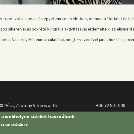
szerepet vállal a pécsi és egyetemi zenei életben, demonstrátorként és hal
 sikereivel és sokrétű kulturális aktivitásával érdemelte ki az elismerés
a pécsi Vasarely Múzeum arculatának megtervezésével járult hozzá a jubil
0 Pécs, Zsolnay Vilmos u. 16.
+36 72 501 500
n a webhelyen sütiket használunk
 létrehozásához.