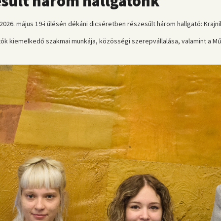
esült három hallgatónk
6. május 19-i ülésén dékáni dicséretben részesült három hallgató: Krajni
atók kiemelkedő szakmai munkája, közösségi szerepvállalása, valamint a M