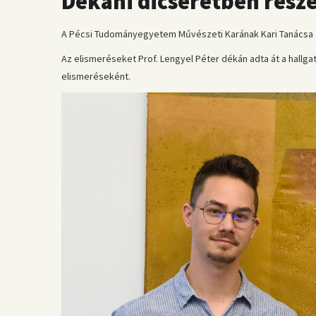
Dékáni dicséretben rész
A Pécsi Tudományegyetem Művészeti Karának Kari Tanácsa 202
Az elismeréseket Prof. Lengyel Péter dékán adta át a hallg
elismeréseként.