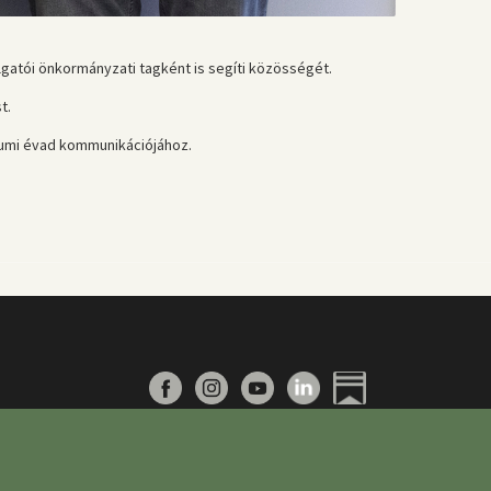
lgatói önkormányzati tagként is segíti közösségét.
t.
eumi évad kommunikációjához.