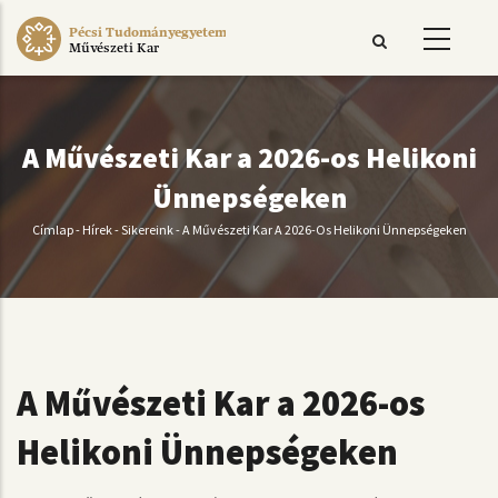
Ugrás
Pécsi Tudományegyetem
a
Művészeti Kar
tartalomra
A Művészeti Kar a 2026-os Helikoni
Ünnepségeken
Címlap
-
Hírek
-
Sikereink
-
A Művészeti Kar A 2026-Os Helikoni Ünnepségeken
Morzsa
A Művészeti Kar a 2026-os
Helikoni Ünnepségeken