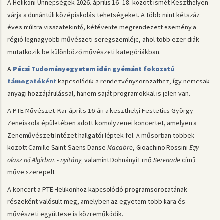
A Helikoni Ünnepségek 2026. április 16–18. között ismét Keszthelyen
várja a dunántúli középiskolás tehetségeket. A több mint kétszáz
éves múltra visszatekintő, kétévente megrendezett esemény a
régió legnagyobb művészeti seregszemléje, ahol több ezer diák
mutatkozik be különböző művészeti kategóriákban.
A
Pécsi Tudományegyetem idén gyémánt fokozatú
támogatóként
kapcsolódik a rendezvénysorozathoz, így nemcsak
anyagi hozzájárulással, hanem saját programokkal is jelen van.
A PTE Művészeti Kar április 16-án a keszthelyi Festetics György
Zeneiskola épületében adott komolyzenei koncertet, amelyen a
Zeneművészeti Intézet hallgatói léptek fel. A műsorban többek
között Camille Saint-Saëns Danse
Macabre
, Gioachino Rossini
Egy
olasz nő Algírban - nyitány
, valamint Dohnányi Ernő
Serenade
című
műve szerepelt.
A koncert a PTE Helikonhoz kapcsolódó programsorozatának
részeként valósult meg, amelyben az egyetem több kara és
művészeti együttese is közreműködik.