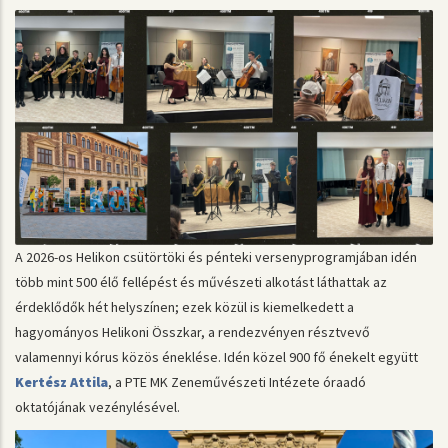
A 2026-os Helikon csütörtöki és pénteki versenyprogramjában idén
több mint 500 élő fellépést és művészeti alkotást láthattak az
érdeklődők hét helyszínen; ezek közül is kiemelkedett a
hagyományos Helikoni Összkar, a rendezvényen résztvevő
valamennyi kórus közös éneklése. Idén közel 900 fő énekelt együtt
Kertész Attila
, a PTE MK Zeneművészeti Intézete óraadó
oktatójának vezénylésével.