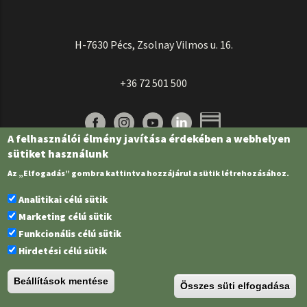
H-7630 Pécs, Zsolnay Vilmos u. 16.
+36 72 501 500
A felhasználói élmény javítása érdekében a webhelyen
sütiket használunk
Az „Elfogadás” gombra kattintva hozzájárul a sütik létrehozásához.
Analitikai célú sütik
Marketing célú sütik
Funkcionális célú sütik
Pécsi Tudományegyetem | Kancellária |
Informatikai és Innovációs Igazgatóság
Hirdetési célú sütik
| Portál csoport - 2022.
Beállítások mentése
Összes süti elfogadása
PTE Login