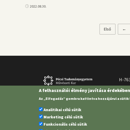
2022.08.30.
Első
Első
Előz
←
Oldalszámozás
oldal
olda
H-763
A felhasználói élmény javítása érdekébe
Az „Elfogadás” gombra kattintva hozzájárul a sütik
Analitikai célú sütik
Marketing célú sütik
Funkcionális célú sütik