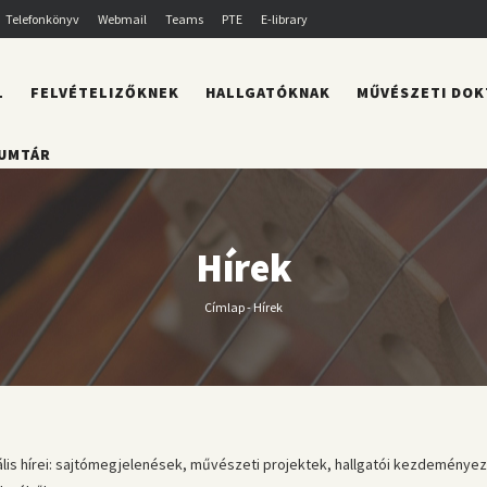
Telefonkönyv
Webmail
Teams
PTE
E-library
L
FELVÉTELIZŐKNEK
HALLGATÓKNAK
MŰVÉSZETI DOK
UMTÁR
Hírek
Címlap
-
Hírek
Morzsa
s hírei: sajtómegjelenések, művészeti projektek, hallgatói kezdeményezés