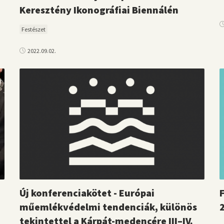
Keresztény Ikonográfiai Biennálén
Festészet
2022.09.02.
Új konferenciakötet - Európai
F
műemlékvédelmi tendenciák, különös
tekintettel a Kárpát-medencére III–IV.