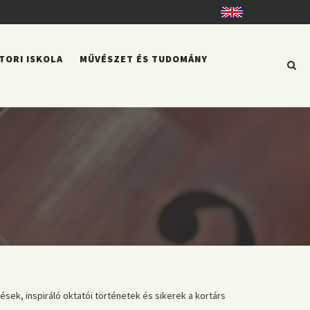
English
TORI ISKOLA
MŰVÉSZET ÉS TUDOMÁNY
ek, inspiráló oktatói történetek és sikerek a kortárs