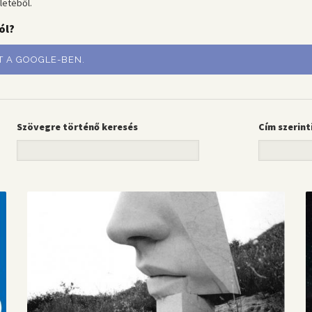
letéből.
ól?
T A GOOGLE-BEN.
Szövegre történő keresés
Cím szerint