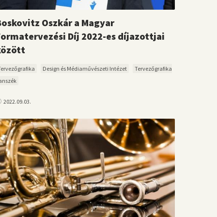
Boskovitz Oszkár a Magyar
Formatervezési Díj 2022-es díjazottjai
között
Tervezőgrafika
Design és Médiaművészeti Intézet
Tervezőgrafika
anszék
2022.09.03.