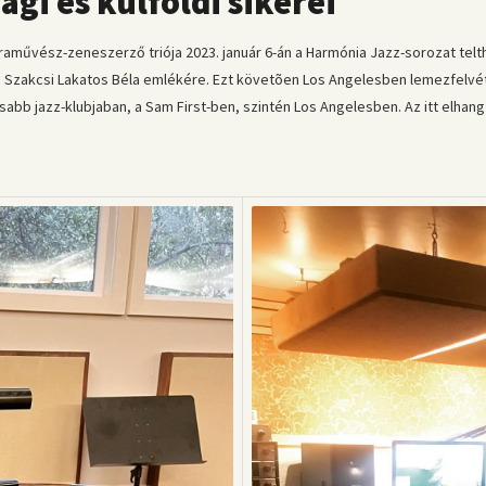
gi és külföldi sikerei
raművész-zeneszerző triója 2023. január 6-án a Harmónia Jazz-sorozat tel
 Szakcsi Lakatos Béla emlékére. Ezt követõen Los Angelesben lemezfelvé
sabb jazz-klubjaban, a Sam First-ben, szintén Los Angelesben. Az itt elhan