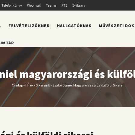
Telefonkönyv
Webmail
Teams
PTE
E-library
L
FELVÉTELIZŐKNEK
HALLGATÓKNAK
MŰVÉSZETI DOK
UMTÁR
iel magyarországi és külföl
Címlap
-
Hírek
-
Sikereink
-
Szabó Dániel Magyarországi És Külföldi Sikerei
Morzsa