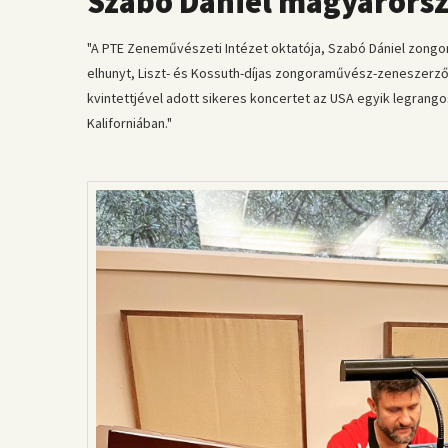
Szabó Dániel magyarorszá
"A PTE Zeneművészeti Intézet oktatója, Szabó Dániel zongo
elhunyt, Liszt- és Kossuth-díjas zongoraművész-zeneszerző
kvintettjével adott sikeres koncertet az USA egyik legrango
Kaliforniában."