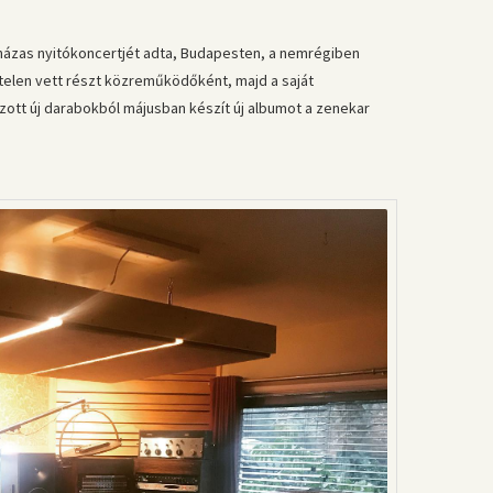
tházas nyitókoncertjét adta, Budapesten, a nemrégiben
telen vett részt közreműködőként, majd a saját
gzott új darabokból májusban készít új albumot a zenekar