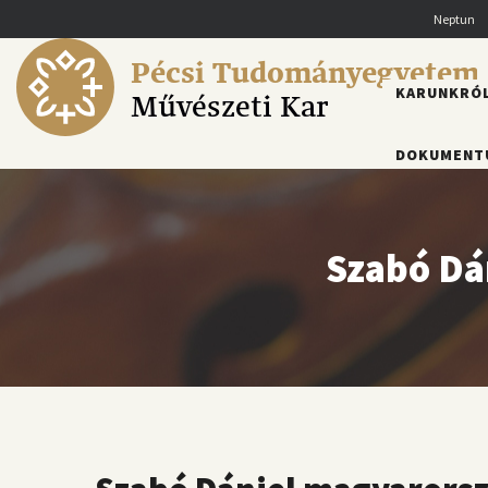
Ugrás
Neptun
a
tartalomra
Pécsi Tudományegyetem
FŐMENÜ
KARUNKRÓ
Művészeti Kar
DOKUMENT
Szabó Dán