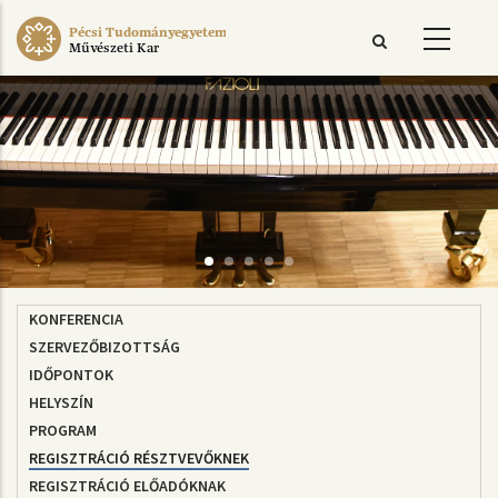
Ugrás
Pécsi Tudományegyetem
a
Művészeti Kar
tartalomra
KONFERENCIA
KONFERENCIA
SZERVEZŐBIZOTTSÁG
IDŐPONTOK
HELYSZÍN
PROGRAM
REGISZTRÁCIÓ RÉSZTVEVŐKNEK
REGISZTRÁCIÓ ELŐADÓKNAK