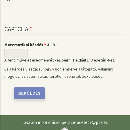
CAPTCHA
Matematikai kérdés
4 + 9 =
A fenti művelet eredményét kell beírni. Például 1+3 esetén 4-et.
Ez a kérdés vizsgálja, hogy vajon ember-e a látogató, valamint
megelőzi az automatikus kéretlen üzenetek beküldését.
További információ:
pecszeneielete@pte.hu