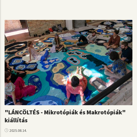
"LÁNCÖLTÉS - Mikrotópiák és Makrotópiák"
kiállítás
2025.08.14.