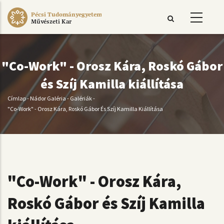
Ugrás
Pécsi Tudományegyetem
a
Művészeti Kar
tartalomra
"Co-Work" - Orosz Kára, Roskó Gábor
és Szíj Kamilla kiállítása
Címlap
-
Nádor Galéria
-
Galériák
-
Morzsa
"Co-Work" - Orosz Kára, Roskó Gábor És Szíj Kamilla Kiállítása
"Co-Work" - Orosz Kára,
Roskó Gábor és Szíj Kamilla