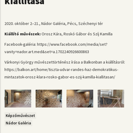
kiállítása
2020. október 2–21., Nádor Galéria, Pécs, Széchenyi tér
Kiállító művészek:
Orosz Kára, Roskó Gábor és Szíj Kamilla
Facebook-galéria: https://www.facebook.com/media/set?
vanity=nador.art.med&set=a.1702240926600863
Várkonyi György művészettörténész írása a Balkonban a kiállításról:
https://balkon.art/home/tiszta-udvar-randes-haz-demokratikus-
mintazatok-orosz-klara-rosko-gabor-es-szij-kamilla-kiallitasan/
Képzőművészet
Nádor Galéria