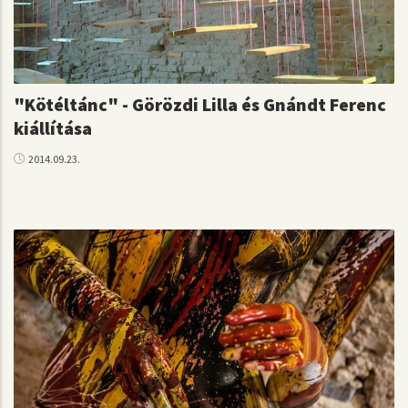
"Kötéltánc" - Görözdi Lilla és Gnándt Ferenc
kiállítása
2014.09.23.