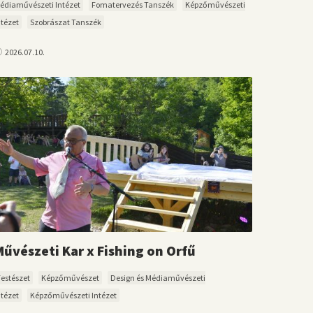
édiaművészeti Intézet
Fomatervezés Tanszék
Képzőművészeti
ntézet
Szobrászat Tanszék
2026.07.10.
Művészeti Kar x Fishing on Orfű
Festészet
Képzőművészet
Design és Médiaművészeti
ntézet
Képzőművészeti Intézet