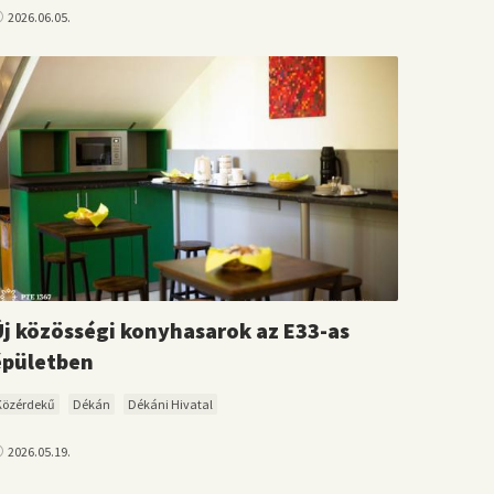
2026.06.05.
Új közösségi konyhasarok az E33-as
épületben
Közérdekű
Dékán
Dékáni Hivatal
2026.05.19.