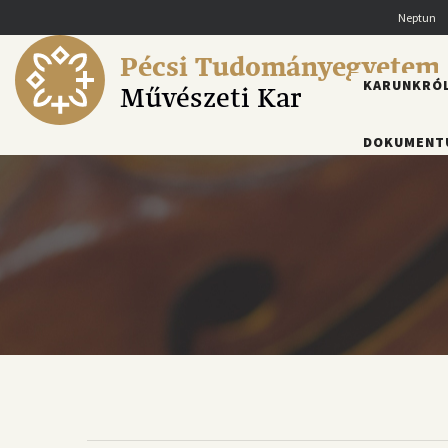
Ugrás
Neptun
a
tartalomra
Pécsi Tudományegyetem
FŐMENÜ
KARUNKRÓ
Művészeti Kar
DOKUMENT