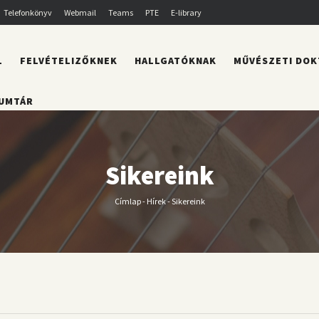
Telefonkönyv
Webmail
Teams
PTE
E-library
L
FELVÉTELIZŐKNEK
HALLGATÓKNAK
MŰVÉSZETI DOK
UMTÁR
Sikereink
Címlap
-
Hírek
-
Sikereink
Morzsa