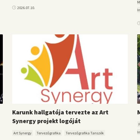
M
2026.07.10.
I
Karunk hallgatója tervezte az Art
Synergy projekt logóját
I
Art Synergy
Tervezőgrafika
Tervezőgrafika Tanszék