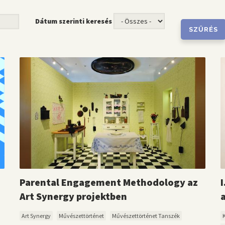
Dátum szerinti keresés
Parental Engagement Methodology az
Art Synergy projektben
Art Synergy
Művészettörténet
Művészettörténet Tanszék