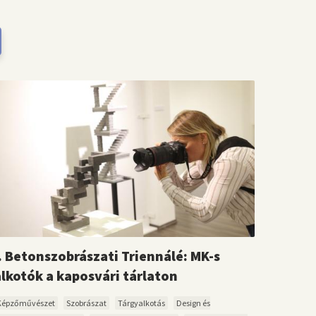
I. Betonszobrászati Triennálé: MK-s
alkotók a kaposvári tárlaton
Képzőművészet
Szobrászat
Tárgyalkotás
Design és