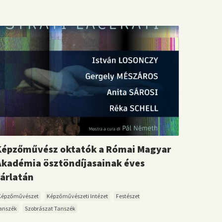
Képzőművész oktatók a Római Magyar
Akadémia ösztöndíjasainak éves
tárlatán
Képzőművészet
Képzőművészeti Intézet
Festészet
anszék
Szobrászat Tanszék