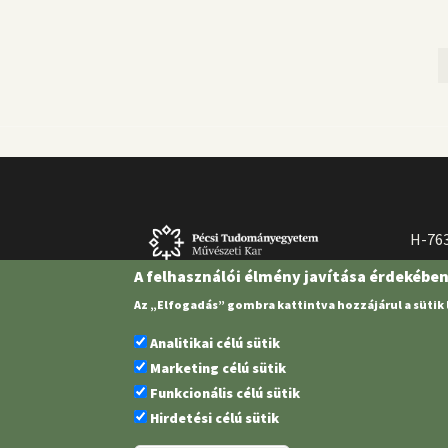
Oldalszámozás
H-763
A felhasználói élmény javítása érdekébe
Az „Elfogadás” gombra kattintva hozzájárul a sütik
Analitikai célú sütik
Marketing célú sütik
Funkcionális célú sütik
Hirdetési célú sütik