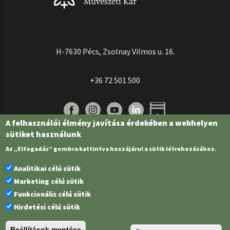
H-7630 Pécs, Zsolnay Vilmos u. 16.
+36 72 501 500
A felhasználói élmény javítása érdekében a webhelyen
sütiket használunk
Az „Elfogadás” gombra kattintva hozzájárul a sütik létrehozásához.
Analitikai célú sütik
Marketing célú sütik
Funkcionális célú sütik
Pécsi Tudományegyetem | Kancellária |
Informatikai és Innovációs Igazgatóság
Hirdetési célú sütik
| Portál csoport - 2022.
Beállítások mentése