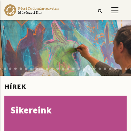
Ugrás
Pécsi Tudományegyetem
a
Művészeti Kar
tartalomra
HÍREK
Sikereink