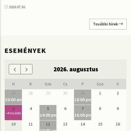
2026.07.30.
További hírek
ESEMÉNYEK
2026. augusztus
H
K
Sze
Cs
P
Szo
V
27
28
29
30
31
1
2
10:00 am
18:00 pm
Nyári Mélyrézfúvós Akadémia
IN VITRO - A Bázis Szobrás
3
4
5
6
7
8
9
+4 további
14:00 pm
16:00 pm
Vasarely pihenősziget az Ördögkatlan fesztiválo
Pécsi Orgonaakadémia 
10
11
12
13
14
15
16
10:00 am
30 éves az MK: kamarakiállítás-sorozat #7, Dr. Fo