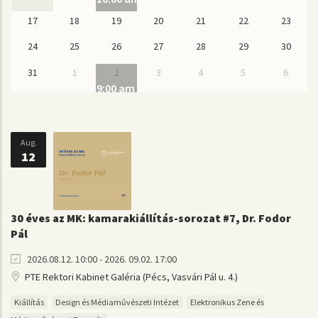
17
18
19
20
21
22
23
24
25
26
27
28
29
30
31
1
2
3
4
5
6
9:00 am
Kickoff hét 2026
Aug.
12
30 éves az MK: kamarakiállítás-sorozat #7, Dr. Fodor
Pál
2026.08.12. 10:00 - 2026. 09.02. 17:00
PTE Rektori Kabinet Galéria (Pécs, Vasvári Pál u. 4.)
Kiállítás
Design és Médiaművészeti Intézet
Elektronikus Zene és