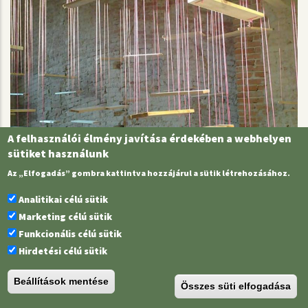
A felhasználói élmény javítása érdekében a webhelyen
sütiket használunk
"Kötéltánc" - Görözdi Lilla és Gnándt Ferenc
Az „Elfogadás” gombra kattintva hozzájárul a sütik létrehozásához.
kiállítása
Analitikai célú sütik
2014.09.23.
Marketing célú sütik
Funkcionális célú sütik
Hirdetési célú sütik
Beállítások mentése
Összes süti elfogadása