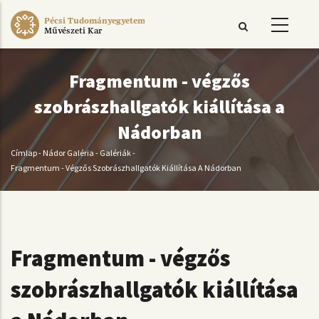
Ugrás
Pécsi Tudományegyetem
a
Művészeti Kar
tartalomra
Fragmentum - végzős
szobrászhallgatók kiállítása a
Nádorban
Címlap
-
Nádor Galéria
-
Galériák
-
Morzsa
Fragmentum - Végzős Szobrászhallgatók Kiállítása A Nádorban
Fragmentum - végzős
szobrászhallgatók kiállítása