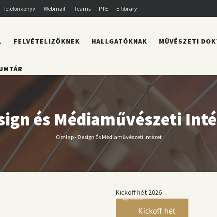
Telefonkönyv
Webmail
Teams
PTE
E-library
L
FELVÉTELIZŐKNEK
HALLGATÓKNAK
MŰVÉSZETI DOK
UMTÁR
sign és Médiaművészeti Inté
Címlap
-
Design És Médiaművészeti Intézet
Morzsa
Kickoff hét 2026