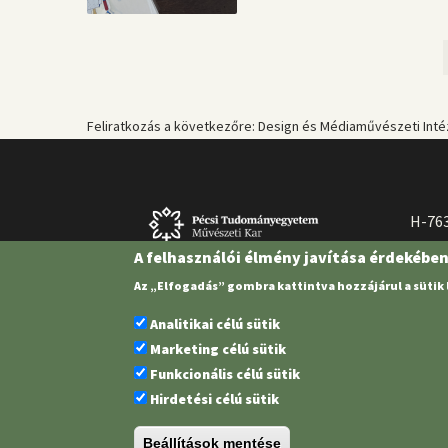
Oldalszámozás
Feliratkozás a következőre: Design és Médiaművészeti Inté
H-763
A felhasználói élmény javítása érdekébe
Az „Elfogadás” gombra kattintva hozzájárul a sütik
Analitikai célú sütik
Marketing célú sütik
Funkcionális célú sütik
Hirdetési célú sütik
Pécsi Tudományegyetem | Kancellária |
Informatikai és Innovációs 
Beállítások mentése