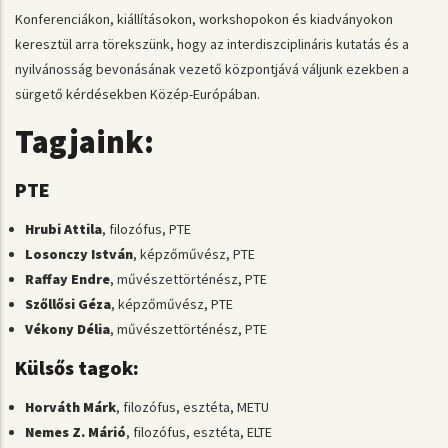
Konferenciákon, kiállításokon, workshopokon és kiadványokon
keresztül arra törekszünk, hogy az interdiszciplináris kutatás és a
nyilvánosság bevonásának vezető központjává váljunk ezekben a
sürgető kérdésekben Közép-Európában.
Tagjaink:
PTE
Hrubi Attila
, filozófus, PTE
Losonczy István
, képzőművész, PTE
Raffay Endre
, művészettörténész, PTE
Szőllősi Géza
, képzőművész, PTE
Vékony Délia
, művészettörténész, PTE
Külsős tagok:
Horváth Márk
, filozófus, esztéta, METU
Nemes Z. Márió
, filozófus, esztéta, ELTE