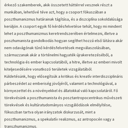
érkező szakemberek, akik összetett háttérrel vesznek részt a
munkában, lehetővé téve azt, hogy a csoport fókuszában a
poszthumanizmus határainak tágítása, és a diszciplína sokoldalúsága
kerüljön. A csoport egyik fő kérdésfelvetése tehát, hogy mi mindent
lehet a poszthumanizmus keretrendszerében értelmezni, illetve a
poszhumanista gondolkodás hogyan segíthet hozzá első látásra akár
nem odavágónak tűnő kérdésfelvetések megválaszolásában,
származzanak akár a történelmi hagyaték újrakeretezéséből, a
technológia és ember kapcsolatából, a hitre, illetve az emberi mivolt
kiteljesedésére vonatkozó területek vizsgálatából.
Küldetésünk, hogy elősegítsük a kritikus és kreatív interdiszciplináris
párbeszédet az emberiség jövőjéről, valamint a technológiával, a
környezettel és a növényekkel és állatokkal való kapcsolatáról. Fő
törekvésünk a poszthumanista és posztantropocentrikus művészeti
törekvések és kultúratudományos vizsgálódások elmélyítése,
fókuszban tartva olyan irányzatok diskurzusát, mint a
poszthumanizmus, a spekulatív realizmus, az antropocén vagy a
transzhumanizmus.