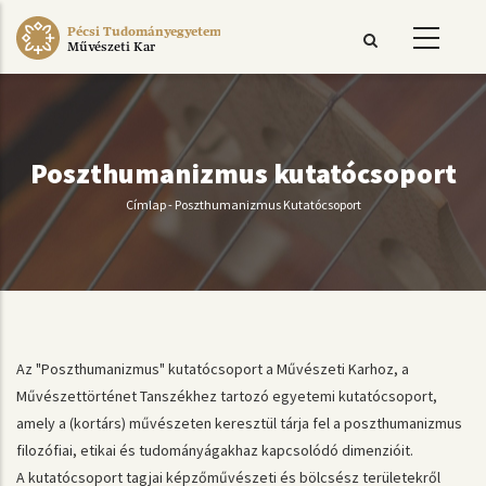
Ugrás
Pécsi Tudományegyetem
a
Művészeti Kar
tartalomra
Poszthumanizmus kutatócsoport
Címlap
-
Poszthumanizmus Kutatócsoport
Morzsa
Az "Poszthumanizmus" kutatócsoport a Művészeti Karhoz, a
Művészettörténet Tanszékhez tartozó egyetemi kutatócsoport,
amely a (kortárs) művészeten keresztül tárja fel a poszthumanizmus
filozófiai, etikai és tudományágakhaz kapcsolódó dimenzióit.
A kutatócsoport tagjai képzőművészeti és bölcsész területekről