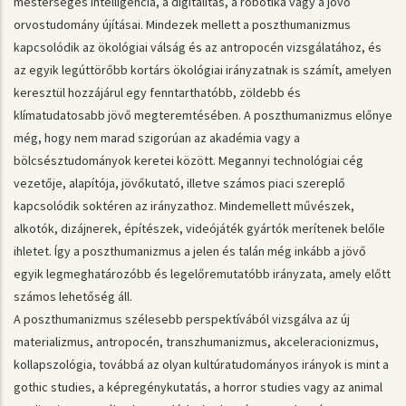
mesterséges intelligencia, a digitalitás, a robotika vagy a jövő
orvostudomány újításai. Mindezek mellett a poszthumanizmus
kapcsolódik az ökológiai válság és az antropocén vizsgálatához, és
az egyik legúttörőbb kortárs ökológiai irányzatnak is számít, amelyen
keresztül hozzájárul egy fenntarthatóbb, zöldebb és
klímatudatosabb jövő megteremtésében. A poszthumanizmus előnye
még, hogy nem marad szigorúan az akadémia vagy a
bölcsésztudományok keretei között. Megannyi technológiai cég
vezetője, alapítója, jövőkutató, illetve számos piaci szereplő
kapcsolódik soktéren az irányzathoz. Mindemellett művészek,
alkotók, dizájnerek, építészek, videójáték gyártók merítenek belőle
ihletet. Így a poszthumanizmus a jelen és talán még inkább a jövő
egyik legmeghatározóbb és legelőremutatóbb irányzata, amely előtt
számos lehetőség áll.
A poszthumanizmus szélesebb perspektívából vizsgálva az új
materializmus, antropocén, transzhumanizmus, akceleracionizmus,
kollapszológia, továbbá az olyan kultúratudományos irányok is mint a
gothic studies, a képregénykutatás, a horror studies vagy az animal