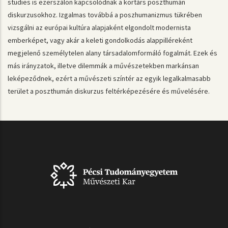
studies is ezerszálon kapcsolódnak a kortárs poszthumán
diskurzusokhoz. Izgalmas továbbá a poszhumanizmus tükrében
vizsgálni az európai kultúra alapjaként elgondolt modernista
emberképet, vagy akár a keleti gondolkodás alappilléreként
megjelenő személytelen alany társadalomformáló fogalmát. Ezek és
más irányzatok, illetve dilemmák a művészetekben markánsan
leképeződnek, ezért a művészeti színtér az egyik legalkalmasabb
terület a poszthumán diskurzus feltérképezésére és művelésére.