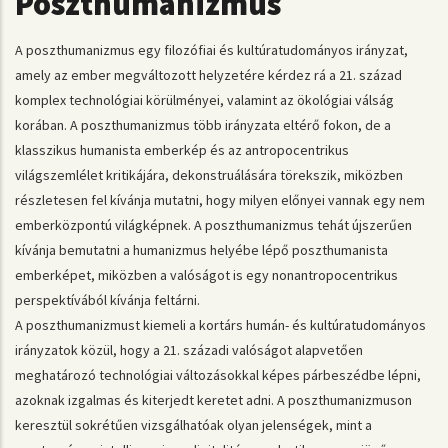
Poszthumanizmus
A poszthumanizmus egy filozófiai és kultúratudományos irányzat,
amely az ember megváltozott helyzetére kérdez rá a 21. század
komplex technológiai körülményei, valamint az ökológiai válság
korában. A poszthumanizmus több irányzata eltérő fokon, de a
klasszikus humanista emberkép és az antropocentrikus
világszemlélet kritikájára, dekonstruálására törekszik, miközben
részletesen fel kívánja mutatni, hogy milyen előnyei vannak egy nem
emberközpontú világképnek. A poszthumanizmus tehát újszerűen
kívánja bemutatni a humanizmus helyébe lépő poszthumanista
emberképet, miközben a valóságot is egy nonantropocentrikus
perspektívából kívánja feltárni.
A poszthumanizmust kiemeli a kortárs humán- és kultúratudományos
irányzatok közül, hogy a 21. századi valóságot alapvetően
meghatározó technológiai változásokkal képes párbeszédbe lépni,
azoknak izgalmas és kiterjedt keretet adni. A poszthumanizmuson
keresztül sokrétűen vizsgálhatóak olyan jelenségek, mint a