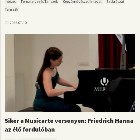
Intézet
Fomatervezés Tanszék
Képzőművészeti Intézet
Szobrászat
Tanszék
2026.07.10.
Siker a Musicarte versenyen: Friedrich Hanna
az élő fordulóban