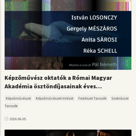
Képzőművész oktatók a Római Magyar
Akadémia ösztöndíjasainak éves…
Képzőművészet
Képzőművészeti Intézet
Festészet Tanszék
Szobrászat
Tanszék
2026.06.05.