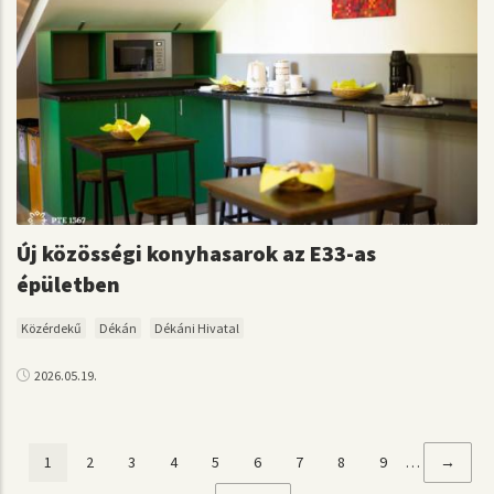
Új közösségi konyhasarok az E33-as
épületben
Közérdekű
Dékán
Dékáni Hivatal
2026.05.19.
Jelenlegi
1
Page
2
Page
3
Page
4
Page
5
Page
6
Page
7
Page
8
Page
9
…
Követk
→
Oldalszámozás
oldal
oldal