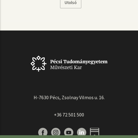
Utolsó
Utolsó
oldal
H-7630 Pécs, Zsolnay Vilmos u. 16.
+36 72 501 500