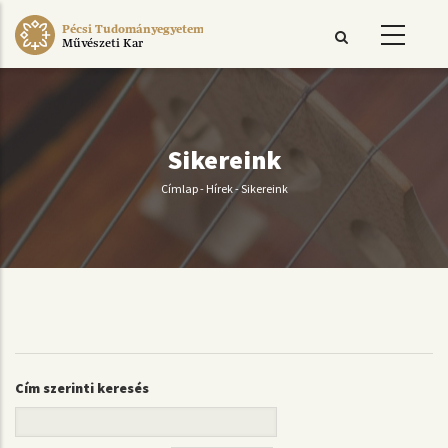
Ugrás
Pécsi Tudományegyetem
a
Művészeti Kar
tartalomra
Sikereink
Címlap
-
Hírek
-
Sikereink
Morzsa
Cím szerinti keresés