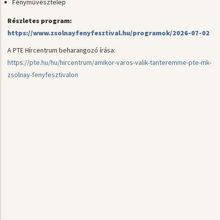
Fényművésztelep
Részletes program:
https://www.zsolnayfenyfesztival.hu/programok/2026-07-02
A PTE Hírcentrum beharangozó írása:
https://pte.hu/hu/hircentrum/amikor-varos-valik-tanteremme-pte-mk-
zsolnay-fenyfesztivalon