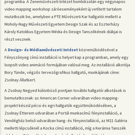
programba. A Zeneművészeti Intézet homlokzatán egy négynapos
video mapping workshop záróeseményeként új vetített tartalom
mutatkozik be, amelyben a PTE Művészeti Kar hallgatói mellett a
Moholy-Nagy Művészeti Egyetem Design Szak és az Eszterházy
Károly Katolikus Egyetem Média és Design Tanszékének diákjai is
részt vesznek.
A
Design- és Médiaművészeti Intézet
közreműködésével a
Fényszőnyeg című installáció is helyet kap a programban, amely egy
loopolt video animáció formájában valósul meg. Az installáció alkotója
Bory Tünde, végzős tervezőgrafikus hallgató, munkájának címe:
Zsolnay Állatkert.
A Zsolnay Negyed különböző pontjain további hallgatói alkotások is
bemutatkoznak: az American Corner udvarában video mapping-
projekt készül pécsi és egri hallgatók együttműködésében, a
Zsolnay Étterem udvarában a Portál munkacímű fényinstalláció, a
Vendégház belső udvarában hang- és fényinstalláció, az M21 Galéria
melletti lépcsőknél a Kocka című installáció, míg a Kerámia Tanszék