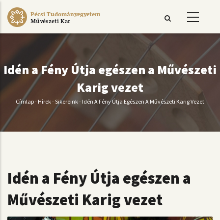
Ugrás
Pécsi Tudományegyetem
a
Művészeti Kar
tartalomra
Idén a Fény Útja egészen a Művészeti
Karig vezet
Címlap
-
Hírek
-
Sikereink
-
Idén A Fény Útja Egészen A Művészeti Karig Vezet
Morzsa
Idén a Fény Útja egészen a
Művészeti Karig vezet