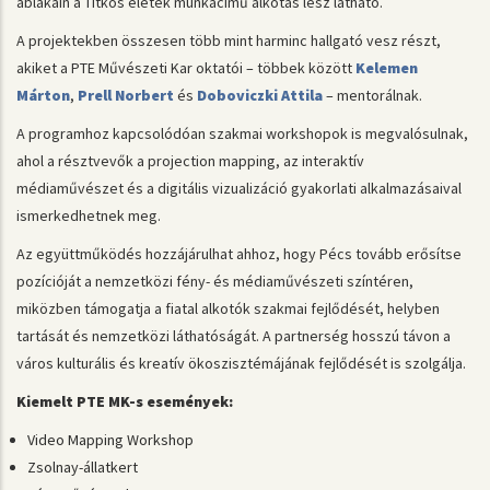
ablakain a Titkos életek munkacímű alkotás lesz látható.
A projektekben összesen több mint harminc hallgató vesz részt,
akiket a PTE Művészeti Kar oktatói – többek között
Kelemen
Márton
,
Prell Norbert
és
Doboviczki Attila
– mentorálnak.
A programhoz kapcsolódóan szakmai workshopok is megvalósulnak,
ahol a résztvevők a projection mapping, az interaktív
médiaművészet és a digitális vizualizáció gyakorlati alkalmazásaival
ismerkedhetnek meg.
Az együttműködés hozzájárulhat ahhoz, hogy Pécs tovább erősítse
pozícióját a nemzetközi fény- és médiaművészeti színtéren,
miközben támogatja a fiatal alkotók szakmai fejlődését, helyben
tartását és nemzetközi láthatóságát. A partnerség hosszú távon a
város kulturális és kreatív ökoszisztémájának fejlődését is szolgálja.
Kiemelt PTE MK-s események:
Video Mapping Workshop
Zsolnay-állatkert