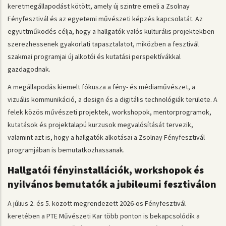
keretmegállapodást kötött, amely új szintre emeli a Zsolnay
Fényfesztivál és az egyetemi művészeti képzés kapcsolatát. Az
együttműködés célja, hogy a hallgatók valós kulturális projektekben
szerezhessenek gyakorlati tapasztalatot, miközben a fesztivál
szakmai programjai új alkotói és kutatási perspektívákkal
gazdagodnak.
A megállapodás kiemelt fókusza a fény- és médiaművészet, a
vizuális kommunikáció, a design és a digitális technológiák területe. A
felek közös művészeti projektek, workshopok, mentorprogramok,
kutatások és projektalapú kurzusok megvalósítását tervezik,
valamint azt is, hogy a hallgatók alkotásai a Zsolnay Fényfesztivál
programjában is bemutatkozhassanak.
Hallgatói fényinstallációk, workshopok és
nyilvános bemutatók a jubileumi fesztiválon
A július 2. és 5. között megrendezett 2026-os Fényfesztivál
keretében a PTE Művészeti Kar több ponton is bekapcsolódik a