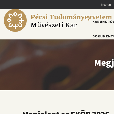
Ugrás
Neptun
a
tartalomra
Pécsi Tudományegyetem
FŐMENÜ
KARUNKRÓ
Művészeti Kar
DOKUMENT
Megj