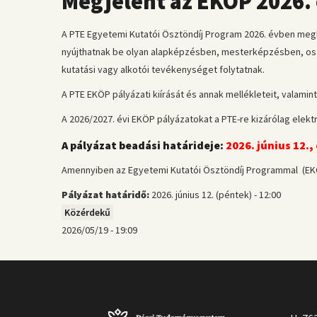
Megjelent az EKÖP 2026. 
A PTE Egyetemi Kutatói Ösztöndíj Program 2026. évben meghir
nyújthatnak be olyan alapképzésben, mesterképzésben, osz
kutatási vagy alkotói tevékenységet folytatnak.
A PTE EKÖP pályázati kiírását és annak mellékleteit, valami
A 2026/2027. évi EKÖP pályázatokat a PTE-re kizárólag elektr
A pályázat beadási határideje:
2026. június 12.,
Amennyiben az Egyetemi Kutatói Ösztöndíj Programmal (EK
Pályázat határidő:
2026. június 12. (péntek) - 12:00
Közérdekű
2026/05/19 - 19:09