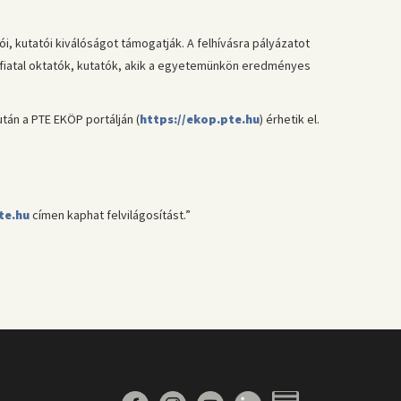
, kutatói kiválóságot támogatják. A felhívásra pályázatot
fiatal oktatók, kutatók, akik a egyetemünkön eredményes
tán a PTE EKÖP portálján (
https://ekop.pte.hu
) érhetik el.
e.hu
címen kaphat felvilágosítást.”