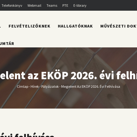
Telefonkönyv
Webmail
Teams
PTE
E-library
L
FELVÉTELIZŐKNEK
HALLGATÓKNAK
MŰVÉSZETI DOK
UMTÁR
elent az EKÖP 2026. évi felh
Címlap
-
Hírek
-
Pályázatok
-
Megjelent Az EKÖP 2026. Évi Felhívása
Morzsa