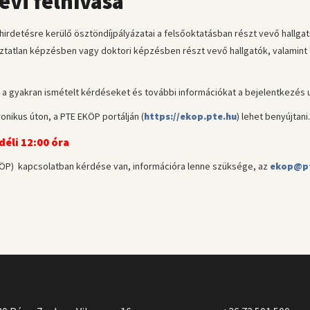
évi felhívása
detésre kerülő ösztöndíjpályázatai a felsőoktatásban részt vevő hallgatói
tatlan képzésben vagy doktori képzésben részt vevő hallgatók, valamint 
nt a gyakran ismételt kérdéseket és további információkat a bejelentkezés u
onikus úton, a PTE EKÖP portálján (
https://ekop.pte.hu
) lehet benyújtani.
 déli 12:00 óra
ÖP) kapcsolatban kérdése van, információra lenne szüksége, az
ekop@pt