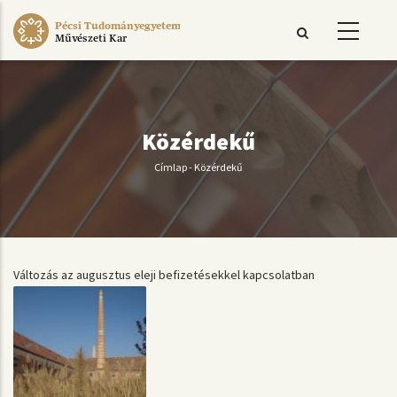
Ugrás
Pécsi Tudományegyetem
a
Művészeti Kar
tartalomra
Közérdekű
Címlap
-
Közérdekű
Morzsa
Változás az augusztus eleji befizetésekkel kapcsolatban