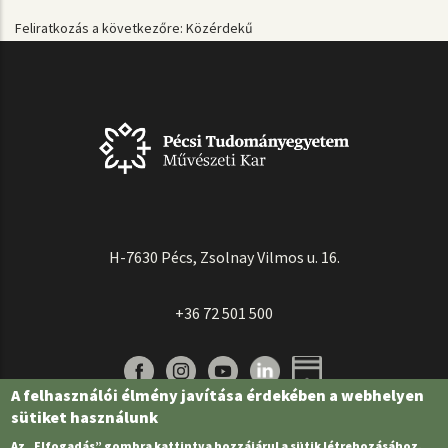
Feliratkozás a következőre: Közérdekű
H-7630 Pécs, Zsolnay Vilmos u. 16.
+36 72 501 500
A felhasználói élmény javítása érdekében a webhelyen
sütiket használunk
Az „Elfogadás” gombra kattintva hozzájárul a sütik létrehozásához.