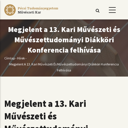
Ugrás
Pécsi Tudományegyetem
a
Művészeti Kar
tartalomra
Megjelent a 13. Kari Művészeti és
Művészettudományi Diákköri
Konferencia felhívása
Címlap
-
Hírek
-
Morzsa
Megjelent A 13. Kari Művészeti És Művészettudományi Diákköri Konferencia
Felhívása
Megjelent a 13. Kari
Művészeti és