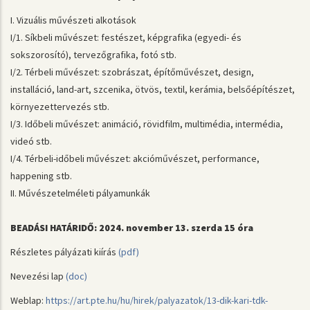
I. Vizuális művészeti alkotások
I/1. Síkbeli művészet: festészet, képgrafika (egyedi- és
sokszorosító), tervezőgrafika, fotó stb.
I/2. Térbeli művészet: szobrászat, építőművészet, design,
installáció, land-art, szcenika, ötvös, textil, kerámia, belsőépítészet,
környezettervezés stb.
I/3. Időbeli művészet: animáció, rövidfilm, multimédia, intermédia,
videó stb.
I/4. Térbeli-időbeli művészet: akcióművészet, performance,
happening stb.
II. Művészetelméleti pályamunkák
BEADÁSI HATÁRIDŐ: 2024. november 13. szerda 15 óra
Részletes pályázati kiírás
(pdf)
Nevezési lap
(doc)
Weblap:
https://art.pte.hu/hu/hirek/palyazatok/13-dik-kari-tdk-