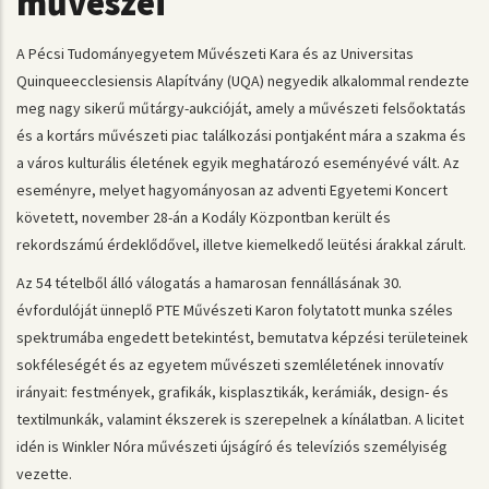
művészei
A Pécsi Tudományegyetem Művészeti Kara és az Universitas
Quinqueecclesiensis Alapítvány (UQA) negyedik alkalommal rendezte
meg nagy sikerű műtárgy-aukcióját, amely a művészeti felsőoktatás
és a kortárs művészeti piac találkozási pontjaként mára a szakma és
a város kulturális életének egyik meghatározó eseményévé vált. Az
eseményre, melyet hagyományosan az adventi Egyetemi Koncert
követett, november 28-án a Kodály Központban került és
rekordszámú érdeklődővel, illetve kiemelkedő leütési árakkal zárult.
Az 54 tételből álló válogatás a hamarosan fennállásának 30.
évfordulóját ünneplő PTE Művészeti Karon folytatott munka széles
spektrumába engedett betekintést, bemutatva képzési területeinek
sokféleségét és az egyetem művészeti szemléletének innovatív
irányait: festmények, grafikák, kisplasztikák, kerámiák, design- és
textilmunkák, valamint ékszerek is szerepelnek a kínálatban. A licitet
idén is Winkler Nóra művészeti újságíró és televíziós személyiség
vezette.