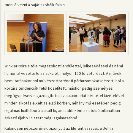
tudni élvezni a saját szobáik falain.
Winkler Nóra a tőle megszokott lendülettel, lelkesedéssel és némi
humorral vezette le az aukciót, melyen 150 fő vett részt. A művek
bemutatásakor hol művészettörténeti párhuzamokat idézett, hol a
kortárs tendenciák felől közelített, máskor pedig személyes
megfigyeléseivel gazdagította az aukciót. Hat-hét tétel kivételével
minden alkotás elkelt az első körben, néhány mű esetében pedig
izgalmas licitháború alakult ki, amit időnként az utolsó pillanatban
érkező újabb licit tett még izgalmasabbá.
Különösen népszerűnek bizonyult az Elefánt vázával, a Dehliz