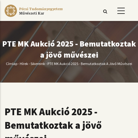
Ugrás
Pécsi Tudományegyetem
a
Művészeti Kar
tartalomra
PTE MK Aukció 2025 - Bemutatkoztak
a jövő művészei
Címlap
-
Hírek
-
Sikereink
-
PTE MK Aukció 2025 - Bemutatkoztak A Jövő Művészei
Morzsa
PTE MK Aukció 2025 -
Bemutatkoztak a jövő