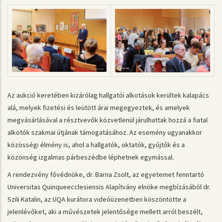
Az aukció keretében kizárólag hallgatói alkotások kerültek kalapács
alá, melyek fizetési és leütött árai megegyeztek, és amelyek
megvásárlásával a résztvevők közvetlenül járulhattak hozzá a fiatal
alkotók szakmai útjának támogatásához. Az esemény ugyanakkor
közösségi élmény is, ahol a hallgatók, oktatók, gyűjtők és a
közönség izgalmas párbeszédbe léphetnek egymással.
A rendezvény fővédnöke, dr. Barna Zsolt, az egyetemet fenntartó
Universitas Quinqueecclesiensis Alapítvány elnöke megbízásából dr.
Szili Katalin, az UQA kurátora videóüzenetben köszöntötte a
jelenlévőket, aki a művészetek jelentősége mellett arról beszélt,