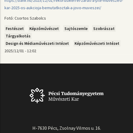
https://bahir.hu/2025/12/01/rekordsikerrel-zarult-a-pte-muveszeti-
kar-2025-os-aukcioja-bemutatkoztak-a-jovo-muveszei/
Fotó: Csortos Szabolcs
Festészet
Képzőművészet
Sajtószemle
Szobrászat
Tárgyalkotás
Design és Médiaművészeti Intézet
Képzőművészeti Intézet
2025/12/01 - 12:02
H-7630 Pécs, Zsolnay Vilmos u. 16.