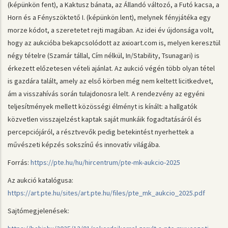
(képünkön fent), a Kaktusz bánata, az Állandó változó, a Futó kacsa, a
Horn és a Fényszöktető I. (képünkön lent), melynek fényjátéka egy
morze kódot, a szeretetet rejti magában. Az idei év újdonsága volt,
hogy az aukcióba bekapcsolódott az axioart.com is, melyen keresztül
négy tételre (Szamár tállal, Cím nélkül, In/Stability, Tsunagari) is
érkezett előzetesen vételi ajánlat. Az aukció végén több olyan tétel
is gazdára talált, amely az első körben még nem keltett licitkedvet,
ám a visszahívás során tulajdonosra lelt. A rendezvény az egyéni
teljesítmények mellett közösségi élményt is kínált: a hallgatók
közvetlen visszajelzést kaptak saját munkáik fogadtatásáról és
percepciójáról, a résztvevők pedig betekintést nyerhettek a
művészeti képzés sokszínű és innovatív világába.
Forrás:
https://pte.hu/hu/hircentrum/pte-mk-aukcio-2025
Az aukció katalógusa:
https://art.pte.hu/sites/art.pte.hu/files/pte_mk_aukcio_2025.pdf
Sajtómegjelenések: