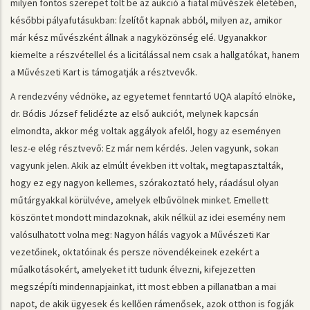
milyen fontos szerepet tölt be az aukció a fiatal művészek életében,
későbbi pályafutásukban: Ízelítőt kapnak abból, milyen az, amikor
már kész művészként állnak a nagyközönség elé. Ugyanakkor
kiemelte a részvétellel és a licitálással nem csak a hallgatókat, hanem
a Művészeti Kart is támogatják a résztvevők.
A rendezvény védnöke, az egyetemet fenntartó UQA alapító elnöke,
dr. Bódis József felidézte az első aukciót, melynek kapcsán
elmondta, akkor még voltak aggályok afelől, hogy az eseményen
lesz-e elég résztvevő: Ez már nem kérdés. Jelen vagyunk, sokan
vagyunk jelen. Akik az elmúlt években itt voltak, megtapasztalták,
hogy ez egy nagyon kellemes, szórakoztató hely, ráadásul olyan
műtárgyakkal körülvéve, amelyek elbűvölnek minket. Emellett
köszöntet mondott mindazoknak, akik nélkül az idei esemény nem
valósulhatott volna meg: Nagyon hálás vagyok a Művészeti Kar
vezetőinek, oktatóinak és persze növendékeinek ezekért a
műalkotásokért, amelyeket itt tudunk élvezni, kifejezetten
megszépíti mindennapjainkat, itt most ebben a pillanatban a mai
napot, de akik ügyesek és kellően rámenősek, azok otthon is fogják