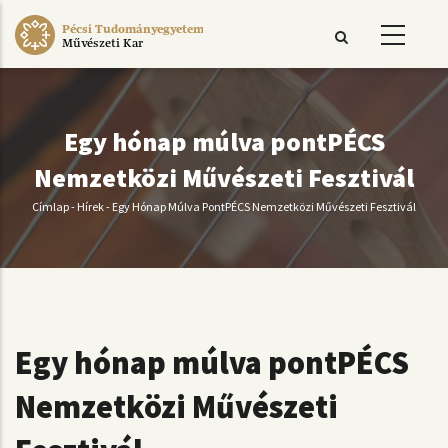
Ugrás
Pécsi Tudományegyetem
a
Művészeti Kar
tartalomra
Egy hónap múlva pontPÉCS
Nemzetközi Művészeti Fesztivál
Címlap
-
Hírek
-
Egy Hónap Múlva PontPÉCS Nemzetközi Művészeti Fesztivál
Morzsa
Egy hónap múlva pontPÉCS
Nemzetközi Művészeti