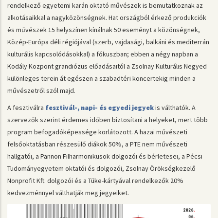
rendelkező egyetemi karán oktató művészek is bemutatkoznak az
alkotásaikkal a nagyközönségnek. Hat országból érkező produkciók
és művészek 15 helyszínen kínálnak 50 eseményt a közönségnek,
Közép-Európa déli régiójával (szerb, vajdasági, balkáni és mediterrán
kulturális kapcsolódásokkal) a fókuszban; ebben a négy napban a
Kodály Központ grandiózus előadásaitól a Zsolnay Kulturális Negyed
különleges terein át egészen a szabadtéri koncertekig minden a
művészetről szól majd.
A fesztiválra
fesztivál-, napi- és egyedi jegyek
is válthatók. A
szervezők szerint érdemes időben biztosítani a helyeket, mert több
program befogadóképessége korlátozott. A hazai művészeti
felsőoktatásban részesülő diákok 50%, a PTE nem művészeti
hallgatói, a Pannon Filharmonikusok dolgozói és bérletesei, a Pécsi
Tudományegyetem oktatói és dolgozói, Zsolnay Örökségkezelő
Nonprofit Kft. dolgozói és a Tüke-kártyával rendelkezők 20%
kedvezménnyel válthatják meg jegyeiket.