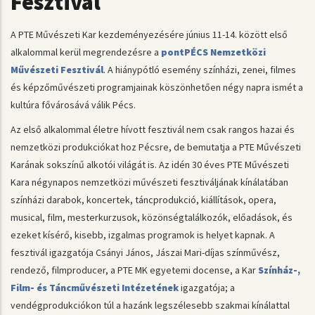
Fesztivál
A PTE Művészeti Kar kezdeményezésére június 11-14. között első
alkalommal kerül megrendezésre a
pontPÉCS Nemzetközi
Művészeti Fesztivál
. A hiánypótló esemény színházi, zenei, filmes
és képzőművészeti programjainak köszönhetően négy napra ismét a
kultúra fővárosává válik Pécs.
Az első alkalommal életre hívott fesztivál nem csak rangos hazai és
nemzetközi produkciókat hoz Pécsre, de bemutatja a PTE Művészeti
Karának sokszínű alkotói világát is. Az idén 30 éves PTE Művészeti
Kara négynapos nemzetközi művészeti fesztiváljának kínálatában
színházi darabok, koncertek, táncprodukció, kiállítások, opera,
musical, film, mesterkurzusok, közönségtalálkozók, előadások, és
ezeket kísérő, kisebb, izgalmas programok is helyet kapnak. A
fesztivál igazgatója Csányi János, Jászai Mari-díjas színművész,
rendező, filmproducer, a PTE MK egyetemi docense, a Kar
Színház-,
Film- és Táncművészeti Intézetének
igazgatója; a
vendégprodukciókon túl a hazánk legszélesebb szakmai kínálattal