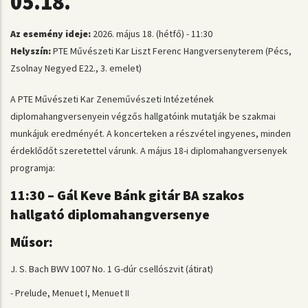
05.18.
Az esemény ideje:
2026. május 18. (hétfő) - 11:30
Helyszín:
PTE Művészeti Kar Liszt Ferenc Hangversenyterem (Pécs,
Zsolnay Negyed E22., 3. emelet)
A PTE Művészeti Kar Zeneművészeti Intézetének
diplomahangversenyein végzős hallgatóink mutatják be szakmai
munkájuk eredményét. A koncerteken a részvétel ingyenes, minden
érdeklődőt szeretettel várunk. A május 18-i diplomahangversenyek
programja:
11:30 – Gál Keve Bánk gitár BA szakos
hallgató diplomahangversenye
Műsor:
J. S. Bach BWV 1007 No. 1 G-dúr csellószvit (átirat)
- Prelude, Menuet I, Menuet II