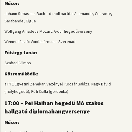
Műsor:
Johann Sebastian Bach – d-moll partita: Allemande, Courante,
Sarabande, Gigue
Wolfgang Amadeus Mozart: A-dúr hegedűverseny
Weiner László: Vonóshármas – Szerenád
Főtárgy tanár:
Szabadi Vilmos
Közreműködik:
a PTE Egyetmi Zenekar, vezényel: Kocsár Balázs, Nagy Dávid
(mélyhegedű), Fóti Csilla (gordonka)
17:00 – Pei Haihan hegedű MA szakos
hallgató diplomahangversenye
Műsor: