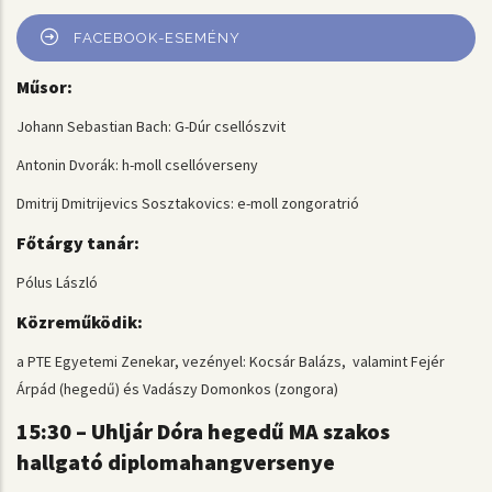
FACEBOOK-ESEMÉNY
Műsor:
Johann Sebastian Bach: G-Dúr csellószvit
Antonin Dvorák: h-moll csellóverseny
Dmitrij Dmitrijevics Sosztakovics: e-moll zongoratrió
Főtárgy tanár:
Pólus László
Közreműködik:
a PTE Egyetemi Zenekar, vezényel: Kocsár Balázs, valamint Fejér
Árpád (hegedű) és Vadászy Domonkos (zongora)
15:30 – Uhljár Dóra hegedű MA szakos
hallgató diplomahangversenye