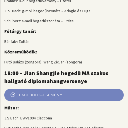
Brahms: D-dúr hegedűverseny – I. tétel
J. S. Bach: g-moll hegedűszonáta – Adagio és Fuga
Schubert: a-moll hegedűszonáta – I. tétel
Főtárgy tanár:
Bánfalvi Zoltán
Közreműködik:
Futó Balázs (zongora), Wang Zixuan (zongora)
18:00 – Jian Shangjie hegedű MA szakos
hallgató diplomahangversenye
FACEBOOK-ESEMÉNY
Műsor:
J.S.Bach: BWV1004 Ciaccona
L.V.Beethoven: Violin Sonata No.5 in F Major, Op.24 I. Allegro