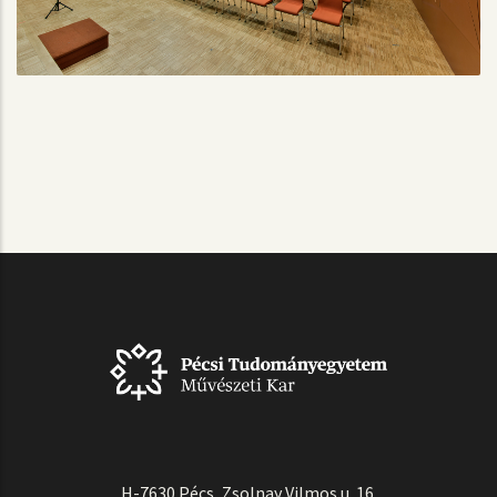
H-7630 Pécs, Zsolnay Vilmos u. 16.