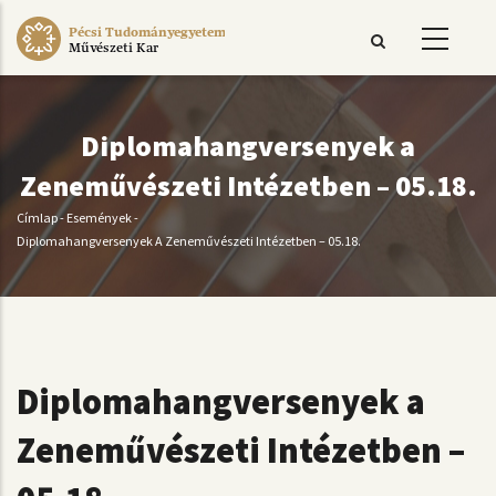
Ugrás
Pécsi Tudományegyetem
a
Művészeti Kar
tartalomra
Diplomahangversenyek a
Zeneművészeti Intézetben – 05.18.
Címlap
-
Események
-
Morzsa
Diplomahangversenyek A Zeneművészeti Intézetben – 05.18.
Diplomahangversenyek a
Zeneművészeti Intézetben –