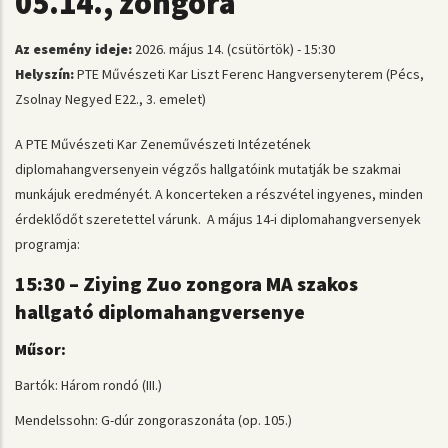
05.14., zongora
Az esemény ideje:
2026. május 14. (csütörtök) - 15:30
Helyszín:
PTE Művészeti Kar Liszt Ferenc Hangversenyterem (Pécs,
Zsolnay Negyed E22., 3. emelet)
A PTE Művészeti Kar Zeneművészeti Intézetének
diplomahangversenyein végzős hallgatóink mutatják be szakmai
munkájuk eredményét. A koncerteken a részvétel ingyenes, minden
érdeklődőt szeretettel várunk. A május 14-i diplomahangversenyek
programja:
15:30 – Ziying Zuo zongora MA szakos
hallgató diplomahangversenye
Műsor:
Bartók: Három rondó (III.)
Mendelssohn: G-dúr zongoraszonáta (op. 105.)