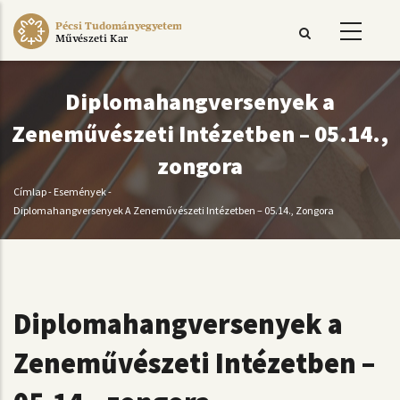
Ugrás
Pécsi Tudományegyetem
a
Művészeti Kar
tartalomra
Diplomahangversenyek a
Zeneművészeti Intézetben – 05.14.,
zongora
Címlap
-
Események
-
Morzsa
Diplomahangversenyek A Zeneművészeti Intézetben – 05.14., Zongora
Diplomahangversenyek a
Zeneművészeti Intézetben –