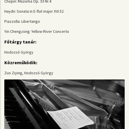
Chopin: Mazurka Op. 33 Nr.4
Haydn: Sonata in E-flat major XVI.52
Piazzolla: Libertango
Yin Chengzong: Yellow River Concerto
Főtárgy tanár:
Hodozsó György
Közreműködik:
Zuo Ziying, Hodozsó György