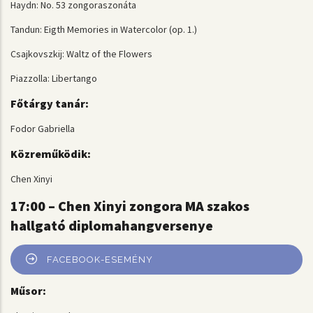
Haydn: No. 53 zongoraszonáta
Tandun: Eigth Memories in Watercolor (op. 1.)
Csajkovszkij: Waltz of the Flowers
Piazzolla: Libertango
Főtárgy tanár:
Fodor Gabriella
Közreműködik:
Chen Xinyi
17:00 – Chen Xinyi zongora MA szakos
hallgató diplomahangversenye
FACEBOOK-ESEMÉNY
Műsor: